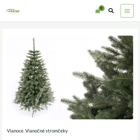
Preskočiť
na
obsah
Vianoce
,
Vianočné stromčeky
množstvo