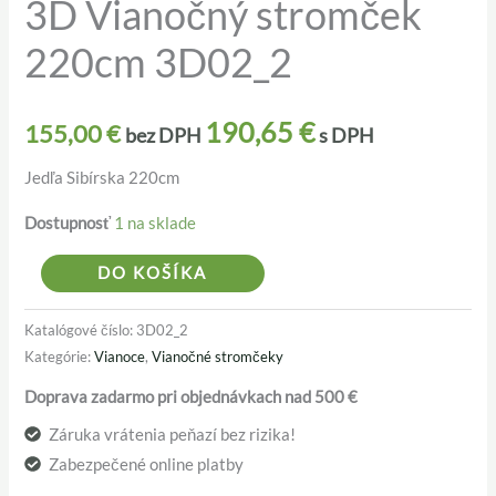
3D Vianočný stromček
3D
Vianočný
220cm 3D02_2
stromček
220cm
3D02_2
190,65
€
155,00
€
bez DPH
s DPH
Jedľa Sibírska 220cm
Dostupnosť
1 na sklade
Alternative:
DO KOŠÍKA
Katalógové číslo:
3D02_2
Kategórie:
Vianoce
,
Vianočné stromčeky
Doprava zadarmo pri objednávkach nad 500 €
Záruka vrátenia peňazí bez rizika!
Zabezpečené online platby