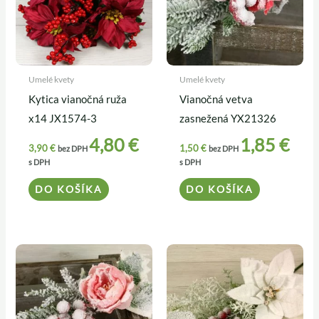
Umelé kvety
Umelé kvety
Kytica vianočná ruža
Vianočná vetva
x14 JX1574-3
zasnežená YX21326
4,80
€
1,85
€
3,90
€
1,50
€
bez DPH
bez DPH
s DPH
s DPH
DO KOŠÍKA
DO KOŠÍKA