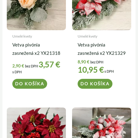
Umelé kvety
Umelé kvety
Vetva pivónia
Vetva pivónia
zasnežená x2 YX21318
zasnežená x2 YX21329
8,90
€
3,57
€
bez DPH
2,90
€
bez DPH
10,95
€
s DPH
s DPH
DO KOŠÍKA
DO KOŠÍKA