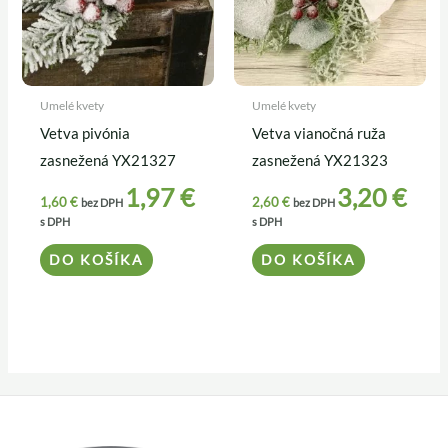
Umelé kvety
Umelé kvety
Vetva pivónia
Vetva vianočná ruža
zasnežená YX21327
zasnežená YX21323
1,97
€
3,20
€
1,60
€
2,60
€
bez DPH
bez DPH
s DPH
s DPH
DO KOŠÍKA
DO KOŠÍKA