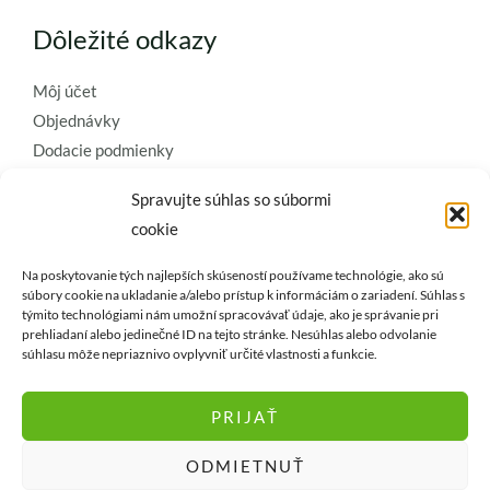
Dôležité odkazy
Môj účet
Objednávky
Dodacie podmienky
Obchodné podmienky
Spravujte súhlas so súbormi
Ochrana osobných údajov
cookie
Zásady používania súborov cookie
Na poskytovanie tých najlepších skúseností používame technológie, ako sú
Kontaktujte nás a požiadajte o
súbory cookie na ukladanie a/alebo prístup k informáciám o zariadení. Súhlas s
týmito technológiami nám umožní spracovávať údaje, ako je správanie pri
najkvalitnejšie umelé kvety a
prehliadaní alebo jedinečné ID na tejto stránke. Nesúhlas alebo odvolanie
dekorácie..
súhlasu môže nepriaznivo ovplyvniť určité vlastnosti a funkcie.
PRIJAŤ
ODMIETNUŤ