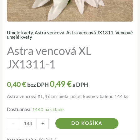
Umelé kvety
,
Astra vencová
,
Astra vencová JX1311
,
Vencové
množstvo
umelé kvety
Astra
Astra vencová XL
vencová
JX1311-1
XL
JX1311-
1
0,49
€
0,40
€
bez DPH
s DPH
Astra vencová XL, 16cm, biela, počet kusov v balení: 144 ks
Dostupnosť
1440 na sklade
Alternativ
-
+
DO KOŠÍKA
Katalógové číslo:
JX1311-1