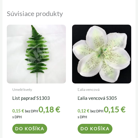
Súvisiace produkty
Umelé kvety
Ľalia vencová
List papraď S1303
Ľalia vencová S305
0,18
€
0,15
€
0,15
€
0,12
€
bez DPH
bez DPH
s DPH
s DPH
DO KOŠÍKA
DO KOŠÍKA