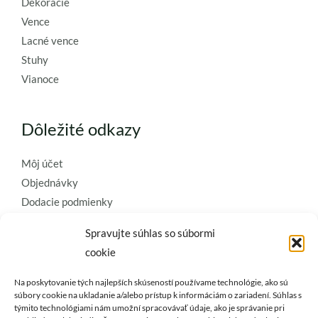
Dekorácie
Vence
Lacné vence
Stuhy
Vianoce
Dôležité odkazy
Môj účet
Objednávky
Dodacie podmienky
Obchodné podmienky
Spravujte súhlas so súbormi
Ochrana osobných údajov
cookie
Zásady používania súborov cookie
Na poskytovanie tých najlepších skúseností používame technológie, ako sú
Kontaktujte nás a požiadajte o
súbory cookie na ukladanie a/alebo prístup k informáciám o zariadení. Súhlas s
týmito technológiami nám umožní spracovávať údaje, ako je správanie pri
najkvalitnejšie umelé kvety a