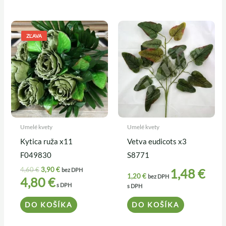
Pôvodná
Aktuálna
cena
cena
ZĽAVA
bola:
je:
4,60 €.
3,90 €.
Umelé kvety
Umelé kvety
Kytica ruža x11
Vetva eudicots x3
F049830
S8771
4,60
€
3,90
€
1,48
€
bez DPH
1,20
€
bez DPH
4,80
€
s DPH
s DPH
DO KOŠÍKA
DO KOŠÍKA