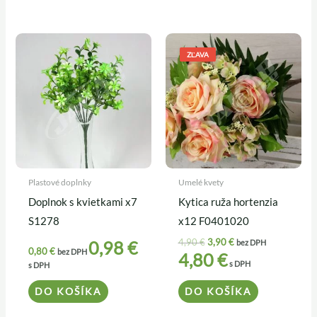
Pôvodná
Aktuálna
cena
cena
ZĽAVA
bola:
je:
4,90 €.
3,90 €.
Plastové doplnky
Umelé kvety
Doplnok s kvietkami x7
Kytica ruža hortenzia
S1278
x12 F0401020
4,90
€
3,90
€
0,98
€
bez DPH
0,80
€
bez DPH
4,80
€
s DPH
s DPH
DO KOŠÍKA
DO KOŠÍKA