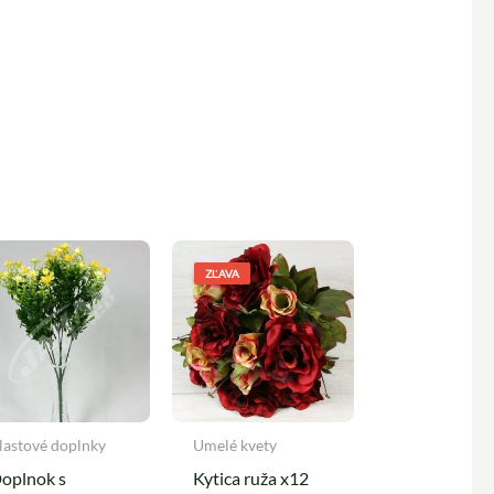
Pôvodná
Aktuálna
cena
cena
ZĽAVA
bola:
je:
5,20 €.
4,50 €.
lastové doplnky
Umelé kvety
oplnok s
Kytica ruža x12