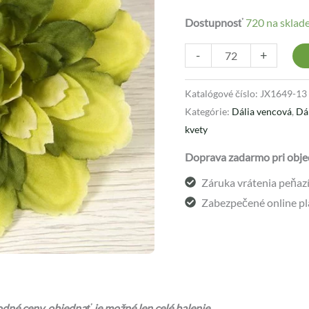
Dostupnosť
720 na sklad
-
+
Katalógové číslo:
JX1649-13
Kategórie:
Dália vencová
,
Dá
kvety
Doprava zadarmo pri obje
Záruka vrátenia peňazí 
Zabezpečené online pl
né ceny, objednať je možné len celé balenie.