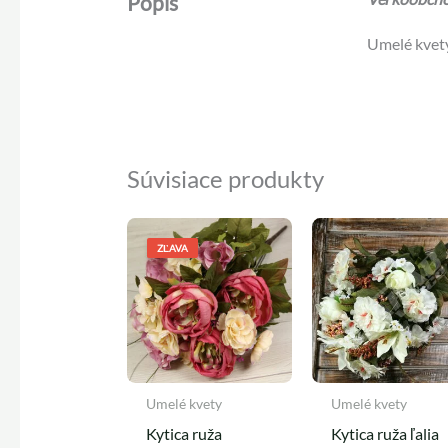
Popis
Umelé kvety
Súvisiace produkty
Pôvodná
Aktuálna
cena
cena
ZĽAVA
bola:
je:
4,90 €.
4,50 €.
Umelé kvety
Umelé kvety
Kytica ruža
Kytica ruža ľalia