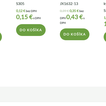
S305
JX1632-13
k
S
0,12
€
0,39
€
0,35
€
bez DPH
bez
0,15
€
0,43
€
1
s DPH
DPH
s
DPH
DO KOŠÍKA
DO KOŠÍKA