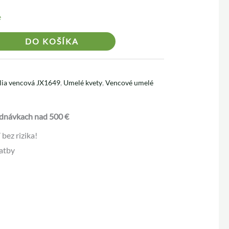
e
Alternative:
DO KOŠÍKA
lia vencová JX1649
,
Umelé kvety
,
Vencové umelé
dnávkach nad 500 €
bez rizika!
atby