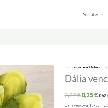
Produkty
Dália vencová
,
Dália venc
množstvo
Pôvodná
Akt
Dália ven
Dália
cena
cen
vencová
JX1649-
bola:
je:
0,27
€
0,25
€
bez
13
0,27 €.
0,25
Dália vencová, 15x5cm, žlt