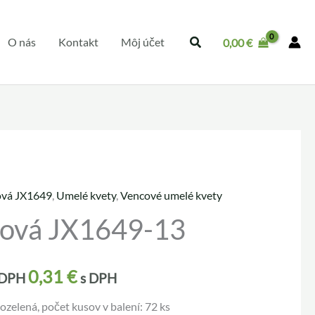
O nás
Kontakt
Môj účet
0,00
€
ová JX1649
,
Umelé kvety
,
Vencové umelé kvety
uálna
cová JX1649-13
a
0,31
€
 DPH
s DPH
 €.
ozelená, počet kusov v balení: 72 ks