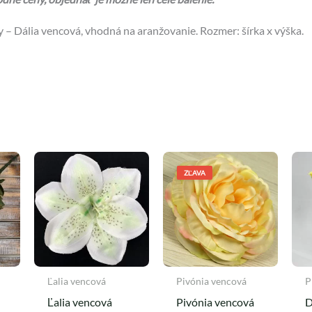
 – Dália vencová, vhodná na aranžovanie. Rozmer: šírka x výška.
Pôvodná
Aktuálna
cena
cena
ZĽAVA
bola:
je:
0,39 €.
0,35 €.
Ľalia vencová
Pivónia vencová
P
Ľalia vencová
Pivónia vencová
D