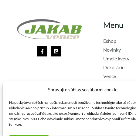
Menu
Eshop
Novinky
Umelé kvety
Dekorácie
Vence
Lacné vence
Spravujte súhlas so súbormi cookie
Stuhy
Vianoce
Na poskytovanie tých najlepších skúseností používame technológie, ako sú súbo
ukladanie a/alebo prístup k informáciám o zariadení. Súhlas s týmito technológi
umožní spracovávať údaje, ako je správanie pri prehliadaní alebo jedinečné ID na
stránke. Nesúhlas alebo odvolanie súhlasu môže nepriaznivo ovplyvniť určité vla
funkcie.