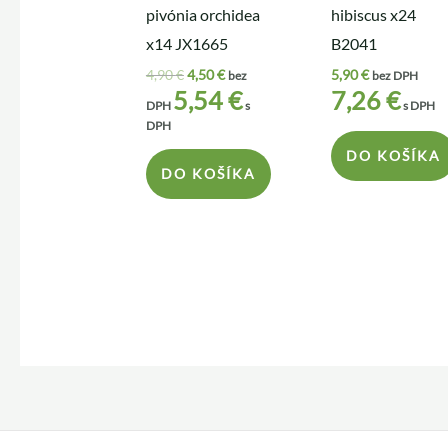
pivónia orchidea
hibiscus x24
x14 JX1665
B2041
4,90
€
4,50
€
5,90
€
bez
bez DPH
5,54
€
7,26
€
DPH
s
s DPH
DPH
DO KOŠÍKA
DO KOŠÍKA