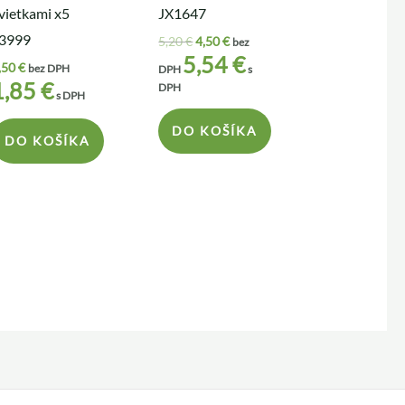
vietkami x5
JX1647
3999
5,20
€
4,50
€
bez
5,54
€
,50
€
bez DPH
DPH
s
1,85
€
DPH
s DPH
DO KOŠÍKA
DO KOŠÍKA