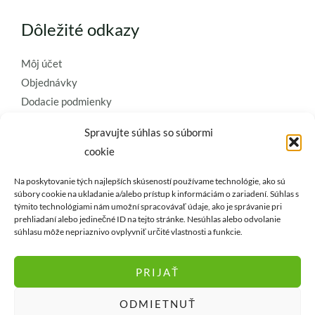
Dôležité odkazy
Môj účet
Objednávky
Dodacie podmienky
Obchodné podmienky
Spravujte súhlas so súbormi
Ochrana osobných údajov
cookie
Zásady používania súborov cookie
Na poskytovanie tých najlepších skúseností používame technológie, ako sú
Kontaktujte nás a požiadajte o
súbory cookie na ukladanie a/alebo prístup k informáciám o zariadení. Súhlas s
týmito technológiami nám umožní spracovávať údaje, ako je správanie pri
najkvalitnejšie umelé kvety a
prehliadaní alebo jedinečné ID na tejto stránke. Nesúhlas alebo odvolanie
dekorácie..
súhlasu môže nepriaznivo ovplyvniť určité vlastnosti a funkcie.
PRIJAŤ
ODMIETNUŤ