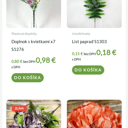
Plastové doplnky
Umelé kvety
Doplnok s kvietkami x7
List papraď S1303
S1276
0,18
€
0,15
€
bez DPH
0,98
€
s DPH
0,80
€
bez DPH
s DPH
DO KOŠÍKA
DO KOŠÍKA
Pôvodná
Aktuálna
cena
cena
ZĽAVA
bola:
je:
5,60 €.
4,90 €.