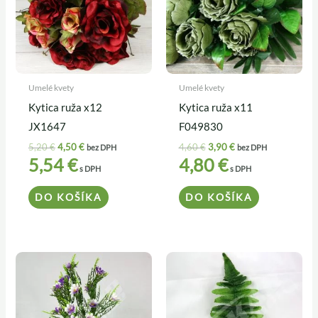
Umelé kvety
Umelé kvety
Kytica ruža x12
Kytica ruža x11
JX1647
F049830
5,20
€
4,50
€
4,60
€
3,90
€
bez DPH
bez DPH
5,54
€
4,80
€
s DPH
s DPH
DO KOŠÍKA
DO KOŠÍKA