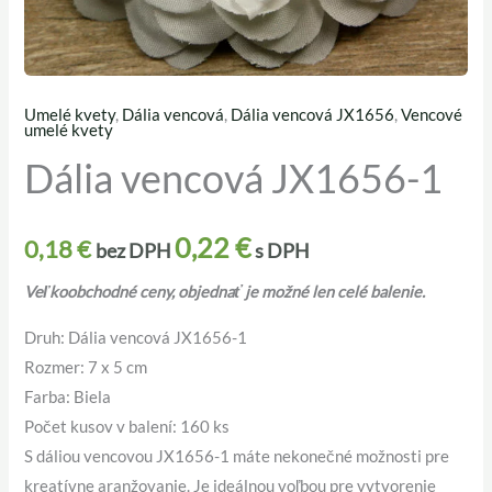
Umelé kvety
,
Dália vencová
,
Dália vencová JX1656
,
Vencové
množstvo
umelé kvety
Dália
Dália vencová JX1656-1
vencová
JX1656-
0,22
€
1
0,18
€
bez DPH
s DPH
Veľkoobchodné ceny, objednať je možné len celé balenie.
Druh: Dália vencová JX1656-1
Rozmer: 7 x 5 cm
Farba: Biela
Počet kusov v balení: 160 ks
S dáliou vencovou JX1656-1 máte nekonečné možnosti pre
kreatívne aranžovanie. Je ideálnou voľbou pre vytvorenie