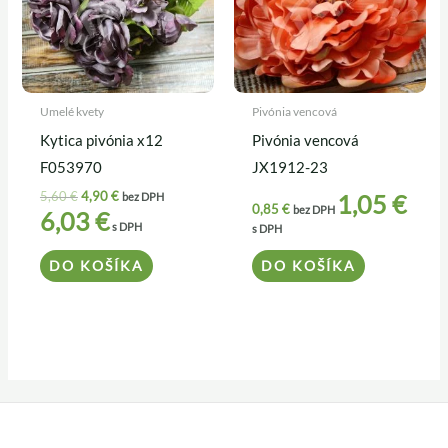
Umelé kvety
Pivónia vencová
Kytica pivónia x12
Pivónia vencová
F053970
JX1912-23
5,60
€
4,90
€
1,05
€
bez DPH
0,85
€
bez DPH
6,03
€
s DPH
s DPH
DO KOŠÍKA
DO KOŠÍKA