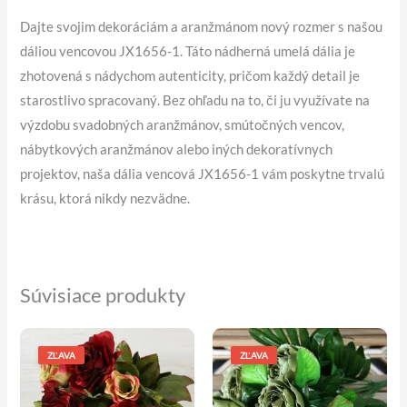
Dajte svojim dekoráciám a aranžmánom nový rozmer s našou
dáliou vencovou JX1656-1. Táto nádherná umelá dália je
zhotovená s nádychom autenticity, pričom každý detail je
starostlivo spracovaný. Bez ohľadu na to, či ju využívate na
výzdobu svadobných aranžmánov, smútočných vencov,
nábytkových aranžmánov alebo iných dekoratívnych
projektov, naša dália vencová JX1656-1 vám poskytne trvalú
krásu, ktorá nikdy nezvädne.
Súvisiace produkty
Pôvodná
Aktuálna
Pôvodná
Aktuálna
cena
cena
cena
cena
ZĽAVA
ZĽAVA
bola:
je:
bola:
je:
5,20 €.
4,50 €.
4,60 €.
3,90 €.