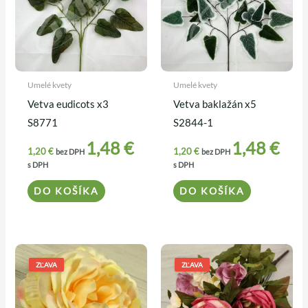
Umelé kvety
Umelé kvety
Vetva eudicots x3
Vetva baklažán x5
S8771
S2844-1
1,48
€
1,48
€
1,20
€
1,20
€
bez DPH
bez DPH
s DPH
s DPH
DO KOŠÍKA
DO KOŠÍKA
Pôvodná
Aktuálna
Pôvodná
Aktuálna
cena
cena
cena
cena
ZĽAVA
ZĽAVA
bola:
je:
bola:
je:
0,39 €.
0,35 €.
4,90 €.
4,50 €.