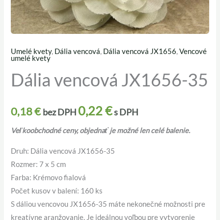
Umelé kvety
,
Dália vencová
,
Dália vencová JX1656
,
Vencové
množstvo
umelé kvety
Dália
Dália vencová JX1656-35
vencová
JX1656-
0,22
€
35
0,18
€
bez DPH
s DPH
Veľkoobchodné ceny, objednať je možné len celé balenie.
Druh: Dália vencová JX1656-35
Rozmer: 7 x 5 cm
Farba: Krémovo fialová
Počet kusov v balení: 160 ks
S dáliou vencovou JX1656-35 máte nekonečné možnosti pre
kreatívne aranžovanie. Je ideálnou voľbou pre vytvorenie