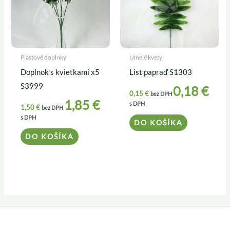
Plastové doplnky
Umelé kvety
Doplnok s kvietkami x5
List papraď S1303
S3999
0,18
€
0,15
€
bez DPH
1,85
€
s DPH
1,50
€
bez DPH
s DPH
DO KOŠÍKA
DO KOŠÍKA