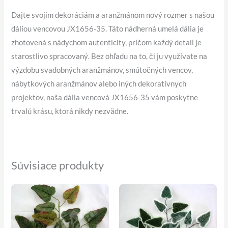
Dajte svojim dekoráciám a aranžmánom nový rozmer s našou
dáliou vencovou JX1656-35. Táto nádherná umelá dália je
zhotovená s nádychom autenticity, pričom každý detail je
starostlivo spracovaný. Bez ohľadu na to, či ju využívate na
výzdobu svadobných aranžmánov, smútočných vencov,
nábytkových aranžmánov alebo iných dekoratívnych
projektov, naša dália vencová JX1656-35 vám poskytne
trvalú krásu, ktorá nikdy nezvädne.
Súvisiace produkty