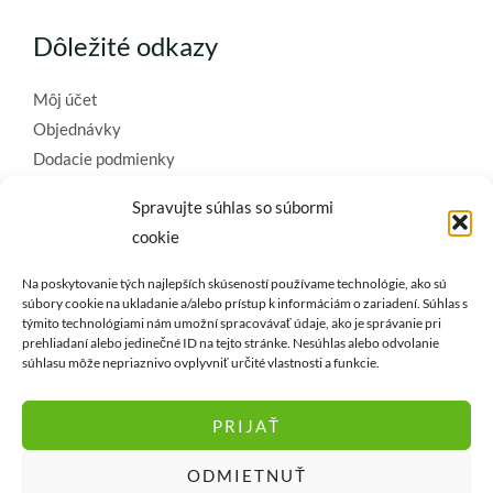
Dôležité odkazy
Môj účet
Objednávky
Dodacie podmienky
Obchodné podmienky
Spravujte súhlas so súbormi
Ochrana osobných údajov
cookie
Zásady používania súborov cookie
Na poskytovanie tých najlepších skúseností používame technológie, ako sú
Kontaktujte nás a požiadajte o
súbory cookie na ukladanie a/alebo prístup k informáciám o zariadení. Súhlas s
týmito technológiami nám umožní spracovávať údaje, ako je správanie pri
najkvalitnejšie umelé kvety a
prehliadaní alebo jedinečné ID na tejto stránke. Nesúhlas alebo odvolanie
dekorácie..
súhlasu môže nepriaznivo ovplyvniť určité vlastnosti a funkcie.
PRIJAŤ
ODMIETNUŤ