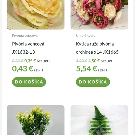
Pivónia vencová
Umelé kvety
Pivónia vencová
Kytica ruža pivónia
JX1632-13
orchidea x14 JX1665
0,39
€
0,35
€
4,90
€
4,50
€
bez DPH
bez DPH
0,43
€
5,54
€
s DPH
s DPH
DO KOŠÍKA
DO KOŠÍKA