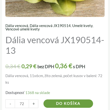
Dália vencová
,
Dália vencová JX190514
,
Umelé kvety
,
množstvo
Pôvodná
Aktuálna
Vencové umelé kvety
Dália
Dália vencová JX190514-
cena
cena
vencová
13
JX190514-
bola:
je:
13
0,34 €.
0,29 €.
0,36
€
0,34
€
0,29
€
bez DPH
s DPH
Dália vencová, 11x6cm, žlto zelená, počet kusov v balení: 72
ks
Dostupnosť
1368 na sklade
Alternativ
-
+
DO KOŠÍKA