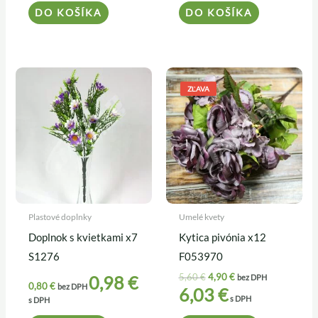
DO KOŠÍKA
DO KOŠÍKA
Pôvodná
Aktuálna
cena
cena
ZĽAVA
bola:
je:
5,60 €.
4,90 €.
Plastové doplnky
Umelé kvety
Doplnok s kvietkami x7
Kytica pivónia x12
S1276
F053970
5,60
€
4,90
€
0,98
€
bez DPH
0,80
€
bez DPH
6,03
€
s DPH
s DPH