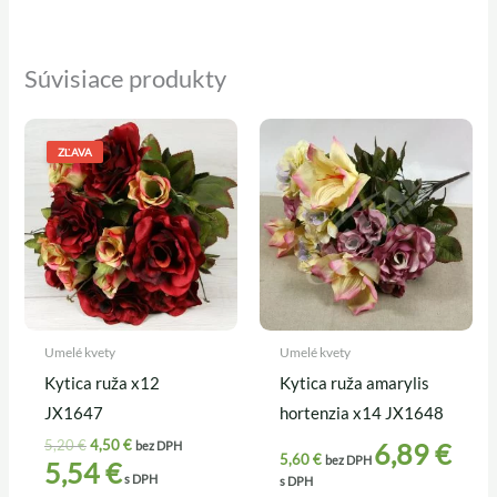
Súvisiace produkty
Pôvodná
Aktuálna
cena
cena
ZĽAVA
bola:
je:
5,20 €.
4,50 €.
Umelé kvety
Umelé kvety
Kytica ruža x12
Kytica ruža amarylis
JX1647
hortenzia x14 JX1648
5,20
€
4,50
€
6,89
€
bez DPH
5,60
€
bez DPH
5,54
€
s DPH
s DPH