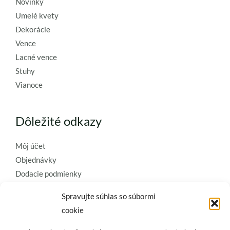
Novinky
Umelé kvety
Dekorácie
Vence
Lacné vence
Stuhy
Vianoce
Dôležité odkazy
Môj účet
Objednávky
Dodacie podmienky
Obchodné podmienky
Spravujte súhlas so súbormi
Ochrana osobných údajov
cookie
Zásady používania súborov cookie