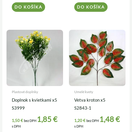
DO KOŠÍKA
DO KOŠÍKA
Plastové doplnky
Umelé kvety
Doplnok s kvietkami x5
Vetva kroton x5
S3999
S2843-1
1,85
€
1,48
€
1,50
€
1,20
€
bez DPH
bez DPH
s DPH
s DPH