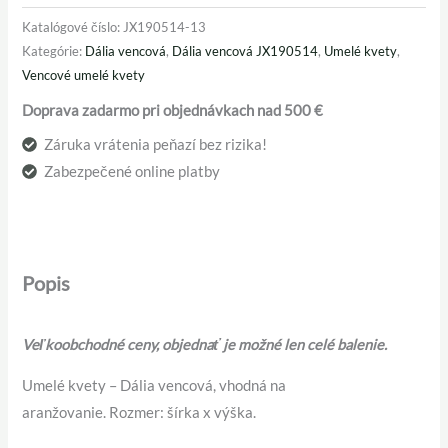
Katalógové číslo:
JX190514-13
Kategórie:
Dália vencová
,
Dália vencová JX190514
,
Umelé kvety
,
Vencové umelé kvety
Doprava zadarmo pri objednávkach nad 500 €
Záruka vrátenia peňazí bez rizika!
Zabezpečené online platby
Popis
Veľkoobchodné ceny, objednať je možné len celé balenie.
Umelé kvety – Dália vencová, vhodná na
aranžovanie. Rozmer: šírka x výška.