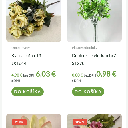
Umelé kvety
Plastové doplnky
Kytica ruža x13
Doplnok s kvietkami x7
JX1644
S1278
6,03
€
0,98
€
4,90
€
0,80
€
bez DPH
bez DPH
s DPH
s DPH
DO KOŠÍKA
DO KOŠÍKA
Pôvodná
Aktuálna
Pôvodná
Aktuálna
cena
cena
cena
cena
ZĽAVA
ZĽAVA
bola:
je:
bola:
je: