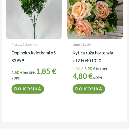
4,90 €.
3,90 €.
Plastové doplnky
Umelé kvety
Doplnok s kvietkami x5
Kytica ruža hortenzia
S3999
x12 F0401020
4,90
€
3,90
€
1,85
€
bez DPH
1,50
€
bez DPH
4,80
€
s DPH
s DPH
DO KOŠÍKA
DO KOŠÍKA