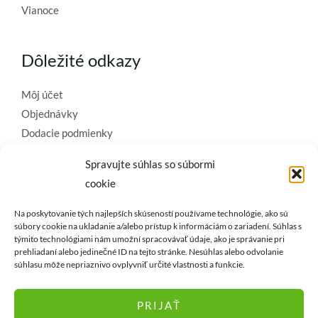
Vianoce
Dôležité odkazy
Môj účet
Objednávky
Dodacie podmienky
Obchodné podmienky
Spravujte súhlas so súbormi
Ochrana osobných údajov
cookie
Zásady používania súborov cookie
Na poskytovanie tých najlepších skúseností používame technológie, ako sú
Kontaktujte nás a požiadajte o
súbory cookie na ukladanie a/alebo prístup k informáciám o zariadení. Súhlas s
týmito technológiami nám umožní spracovávať údaje, ako je správanie pri
najkvalitnejšie umelé kvety a
prehliadaní alebo jedinečné ID na tejto stránke. Nesúhlas alebo odvolanie
dekorácie..
súhlasu môže nepriaznivo ovplyvniť určité vlastnosti a funkcie.
PRIJAŤ