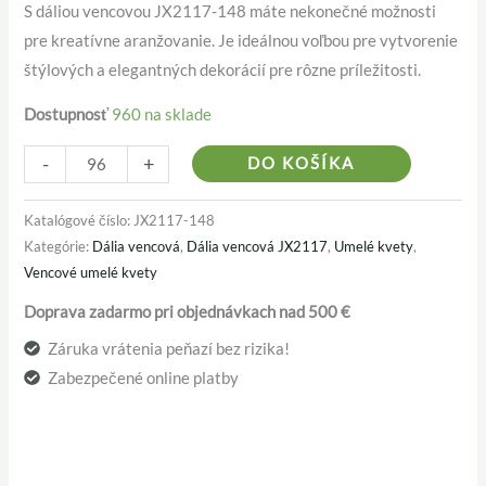
S dáliou vencovou JX2117-148 máte nekonečné možnosti
pre kreatívne aranžovanie. Je ideálnou voľbou pre vytvorenie
štýlových a elegantných dekorácií pre rôzne príležitosti.
Dostupnosť
960 na sklade
Alternativ
-
+
DO KOŠÍKA
Katalógové číslo:
JX2117-148
Kategórie:
Dália vencová
,
Dália vencová JX2117
,
Umelé kvety
,
Vencové umelé kvety
Doprava zadarmo pri objednávkach nad 500 €
Záruka vrátenia peňazí bez rizika!
Zabezpečené online platby