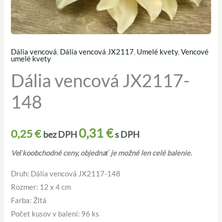
Dália vencová
,
Dália vencová JX2117
,
Umelé kvety
,
Vencové
množstvo
umelé kvety
Dália
Dália vencová JX2117-
vencová
148
JX2117-
148
0,31
€
0,25
€
bez DPH
s DPH
Veľkoobchodné ceny, objednať je možné len celé balenie.
Druh: Dália vencová JX2117-148
Rozmer: 12 x 4 cm
Farba: Žltá
Počet kusov v balení: 96 ks