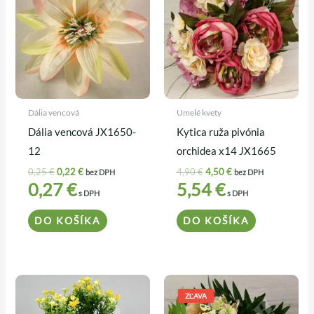
0,25 €.
0,22 €.
4,90 €.
4,50 €.
Dália vencová
Umelé kvety
Dália vencová JX1650-
Kytica ruža pivónia
12
orchidea x14 JX1665
0,25
€
0,22
€
4,90
€
4,50
€
bez DPH
bez DPH
0,27
€
5,54
€
s DPH
s DPH
DO KOŠÍKA
DO KOŠÍKA
Pôvodná
Aktuálna
cena
cena
ZĽAVA
bola:
je: