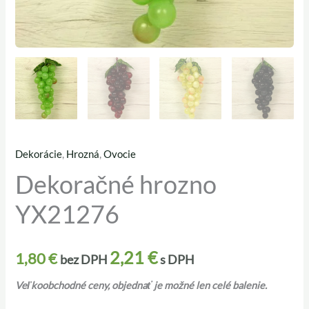
Dekorácie
,
Hrozná
,
Ovocie
množstvo
Dekoračné hrozno
Dekoračné
hrozno
YX21276
YX21276
2,21
€
1,80
€
bez DPH
s DPH
Veľkoobchodné ceny, objednať je možné len celé balenie.