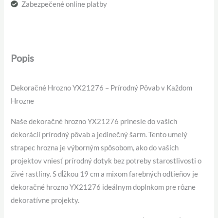
Zabezpečené online platby
Popis
Dekoračné Hrozno YX21276 – Prírodný Pôvab v Každom
Hrozne
Naše dekoračné hrozno YX21276 prinesie do vašich
dekorácií prírodný pôvab a jedinečný šarm. Tento umelý
strapec hrozna je výborným spôsobom, ako do vašich
projektov vniesť prírodný dotyk bez potreby starostlivosti o
živé rastliny. S dĺžkou 19 cm a mixom farebných odtieňov je
dekoračné hrozno YX21276 ideálnym doplnkom pre rôzne
dekoratívne projekty.