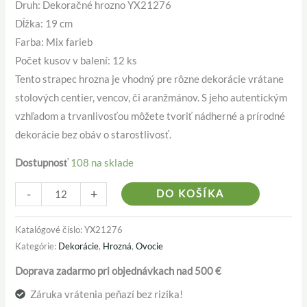
Druh: Dekoračné hrozno YX21276
Dĺžka: 19 cm
Farba: Mix farieb
Počet kusov v balení: 12 ks
Tento strapec hrozna je vhodný pre rôzne dekorácie vrátane
stolových centier, vencov, či aranžmánov. S jeho autentickým
vzhľadom a trvanlivosťou môžete tvoriť nádherné a prírodné
dekorácie bez obáv o starostlivosť.
Dostupnosť
108 na sklade
Alternativ
-
+
DO KOŠÍKA
Katalógové číslo:
YX21276
Kategórie:
Dekorácie
,
Hrozná
,
Ovocie
Doprava zadarmo pri objednávkach nad 500 €
Záruka vrátenia peňazí bez rizika!