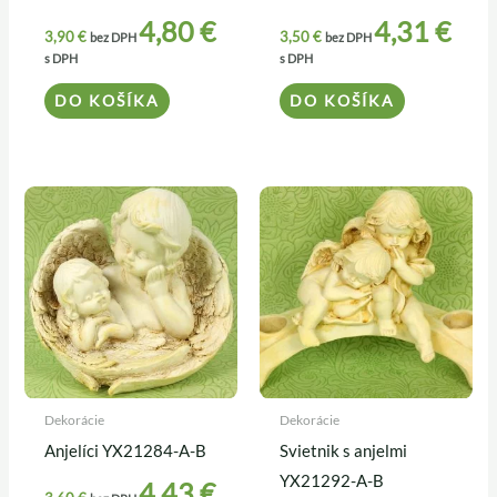
4,80
€
4,31
€
3,90
€
3,50
€
bez DPH
bez DPH
s DPH
s DPH
DO KOŠÍKA
DO KOŠÍKA
Dekorácie
Dekorácie
Anjelíci YX21284-A-B
Svietnik s anjelmi
YX21292-A-B
4,43
€