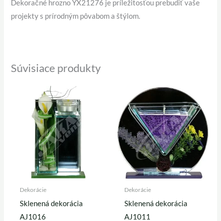
Dekoračné hrozno YX21276 je príležitosťou prebudiť vaše
projekty s prírodným pôvabom a štýlom.
Súvisiace produkty
Dekorácie
Dekorácie
Sklenená dekorácia
Sklenená dekorácia
AJ1016
AJ1011