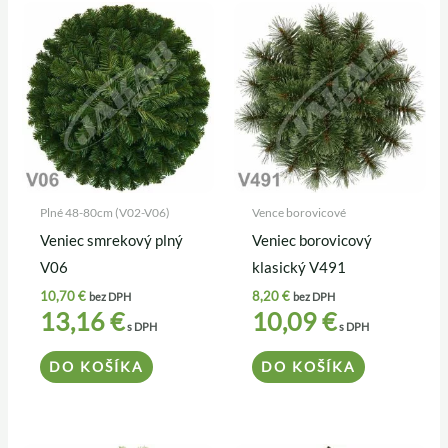
Plné 48-80cm (V02-V06)
Vence borovicové
Veniec smrekový plný
Veniec borovicový
V06
klasický V491
10,70
€
8,20
€
bez DPH
bez DPH
13,16
€
10,09
€
s DPH
s DPH
DO KOŠÍKA
DO KOŠÍKA