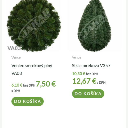
Vence
Vence
Veniec smrekový plný
Slza smreková V357
VA03
10,30
€
bez DPH
12,67
€
7,50
€
s DPH
6,10
€
bez DPH
s DPH
DO KOŠÍKA
DO KOŠÍKA