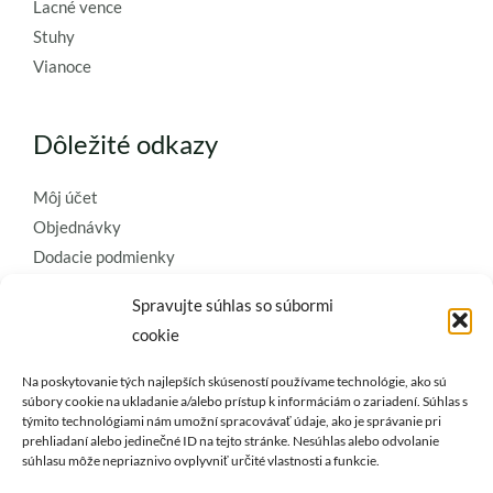
Lacné vence
Stuhy
Vianoce
Dôležité odkazy
Môj účet
Objednávky
Dodacie podmienky
Obchodné podmienky
Spravujte súhlas so súbormi
Ochrana osobných údajov
cookie
Zásady používania súborov cookie
Na poskytovanie tých najlepších skúseností používame technológie, ako sú
Kontaktujte nás a požiadajte o
súbory cookie na ukladanie a/alebo prístup k informáciám o zariadení. Súhlas s
týmito technológiami nám umožní spracovávať údaje, ako je správanie pri
najkvalitnejšie umelé kvety a
prehliadaní alebo jedinečné ID na tejto stránke. Nesúhlas alebo odvolanie
dekorácie..
súhlasu môže nepriaznivo ovplyvniť určité vlastnosti a funkcie.