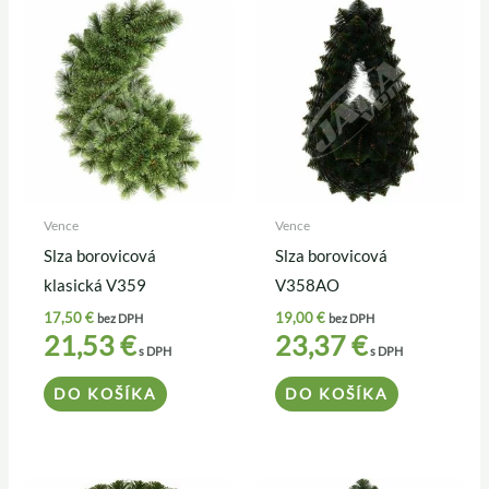
Vence
Vence
Slza borovicová
Slza borovicová
klasická V359
V358AO
17,50
€
19,00
€
bez DPH
bez DPH
21,53
€
23,37
€
s DPH
s DPH
DO KOŠÍKA
DO KOŠÍKA