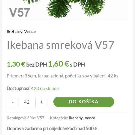
Ikebany
,
Vence
množstvo
Ikebana smreková V57
Ikebana
smreková
V57
1,60
€
1,30
€
bez DPH
s DPH
Priemer: 36cm, farba: zelená, počet kusov v balení: 42 ks
Dostupnosť
420 na sklade
Alternativ
-
+
DO KOŠÍKA
Katalógové číslo:
V57
Kategórie:
Ikebany
,
Vence
Doprava zadarmo pri objednávkach nad 500 €