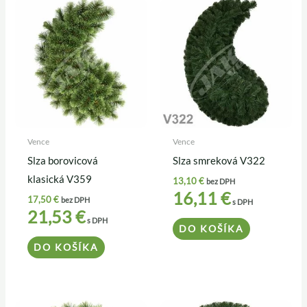
Vence
Vence
Slza borovicová
Slza smreková V322
klasická V359
13,10
€
bez DPH
16,11
€
17,50
€
bez DPH
s DPH
21,53
€
s DPH
DO KOŠÍKA
DO KOŠÍKA