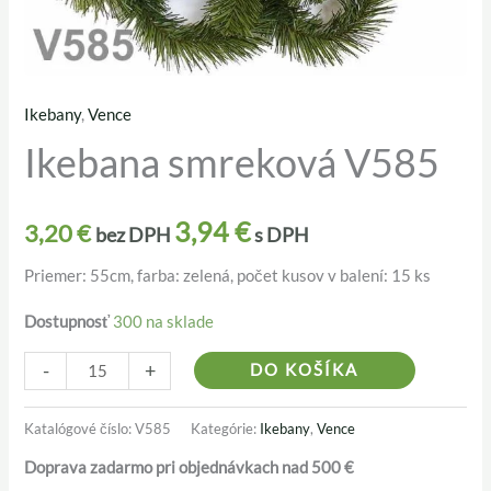
Ikebany
,
Vence
množstvo
Ikebana smreková V585
Ikebana
smreková
V585
3,94
€
3,20
€
bez DPH
s DPH
Priemer: 55cm, farba: zelená, počet kusov v balení: 15 ks
Dostupnosť
300 na sklade
Alternativ
-
+
DO KOŠÍKA
Katalógové číslo:
V585
Kategórie:
Ikebany
,
Vence
Doprava zadarmo pri objednávkach nad 500 €