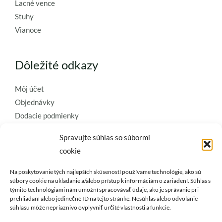
Lacné vence
Stuhy
Vianoce
Dôležité odkazy
Môj účet
Objednávky
Dodacie podmienky
Obchodné podmienky
Spravujte súhlas so súbormi
Ochrana osobných údajov
cookie
Zásady používania súborov cookie
Na poskytovanie tých najlepších skúseností používame technológie, ako sú
Kontaktujte nás a požiadajte o
súbory cookie na ukladanie a/alebo prístup k informáciám o zariadení. Súhlas s
týmito technológiami nám umožní spracovávať údaje, ako je správanie pri
najkvalitnejšie umelé kvety a
prehliadaní alebo jedinečné ID na tejto stránke. Nesúhlas alebo odvolanie
dekorácie..
súhlasu môže nepriaznivo ovplyvniť určité vlastnosti a funkcie.