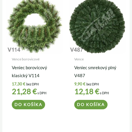
Vence borovicové
Vence
Veniec borovicový
Veniec smrekový plný
klasický V114
V487
17,30
€
9,90
€
bez DPH
bez DPH
21,28
€
12,18
€
s DPH
s DPH
DO KOŠÍKA
DO KOŠÍKA