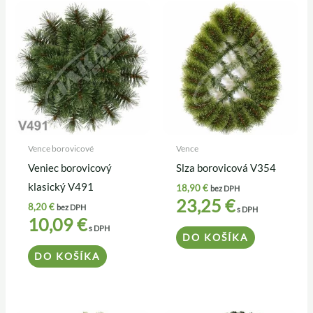
Vence borovicové
Vence
Veniec borovicový
Slza borovicová V354
klasický V491
18,90
€
bez DPH
23,25
€
8,20
€
bez DPH
s DPH
10,09
€
s DPH
DO KOŠÍKA
DO KOŠÍKA