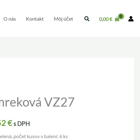
O nás
Kontakt
Môj účet
0,00
€
mreková VZ27
52
€
s DPH
lená, počet kusov v balení: 6 ks