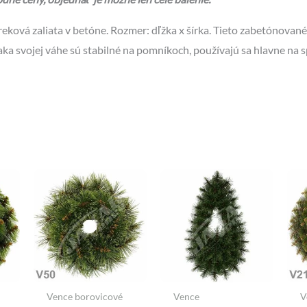
eková zaliata v betóne. Rozmer: dľžka x šírka. Tieto zabetónovan
ka svojej váhe sú stabilné na pomníkoch, používajú sa hlavne na s
Vence borovicové
Vence
V