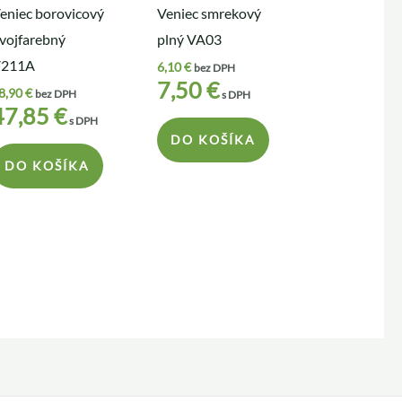
eniec borovicový
Veniec smrekový
vojfarebný
plný VA03
V211A
6,10
€
bez DPH
7,50
€
8,90
€
bez DPH
s DPH
47,85
€
s DPH
DO KOŠÍKA
DO KOŠÍKA