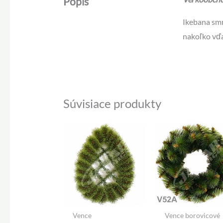
Popis
Ikebana smr
nakoľko vďa
Súvisiace produkty
Vence
Vence borovicové