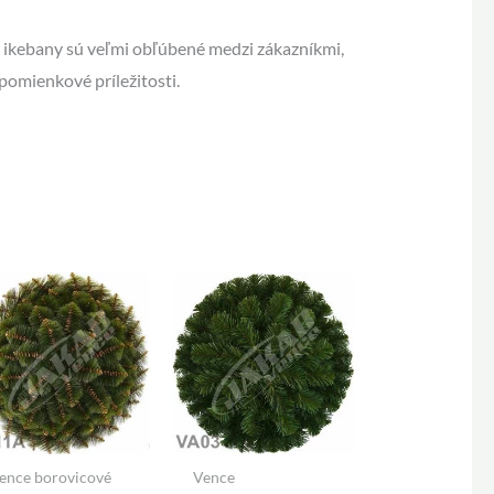
é ikebany sú veľmi obľúbené medzi zákazníkmi,
pomienkové príležitosti.
ence borovicové
Vence