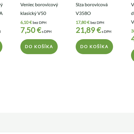
vý
Veniec borovicový
Slza borovicová
V
2A
klasický V50
V358O
d
6,10
€
17,80
€
bez DPH
bez DPH
7,50
€
21,89
€
3
H
s DPH
s DPH
DO KOŠÍKA
DO KOŠÍKA