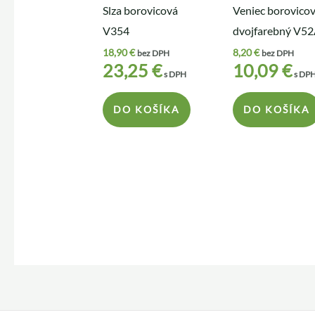
Slza borovicová
Veniec borovico
V354
dvojfarebný V5
18,90
€
8,20
€
bez DPH
bez DPH
23,25
€
10,09
€
s DPH
s DP
DO KOŠÍKA
DO KOŠÍKA