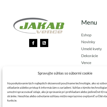
Menu
Eshop
Novinky
Umelé kvety
Dekorácie
Vence
Lacné vence
Spravujte súhlas so súbormi cookie
Stuhy
Vianoce
Na poskytovanie tých najlepších skúseností používame technológie, ako sú súbo
ukladanie a/alebo prístup k informáciám o zariadení. Súhlas s týmito technológi
umožní spracovávať údaje, ako je správanie pri prehliadaní alebo jedinečné ID na
stránke. Nesúhlas alebo odvolanie súhlasu môže nepriaznivo ovplyvniť určité vla
funkcie.