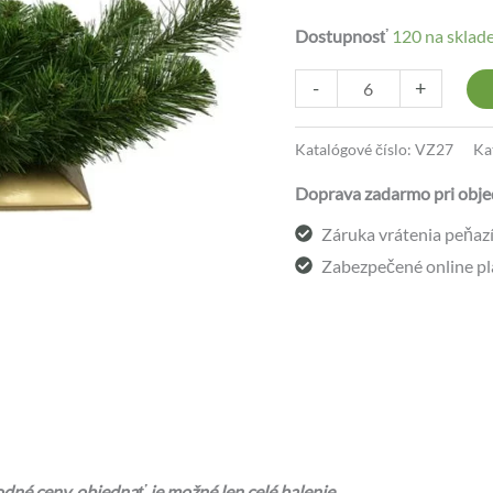
Dostupnosť
120 na sklad
-
+
Katalógové číslo:
VZ27
Ka
Doprava zadarmo pri obje
Záruka vrátenia peňazí 
Zabezpečené online pl
né ceny, objednať je možné len celé balenie.