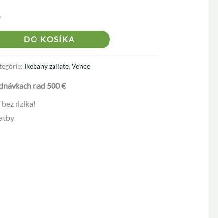
e
Alternative:
DO KOŠÍKA
tegórie:
Ikebany zaliate
,
Vence
dnávkach nad 500 €
bez rizika!
atby