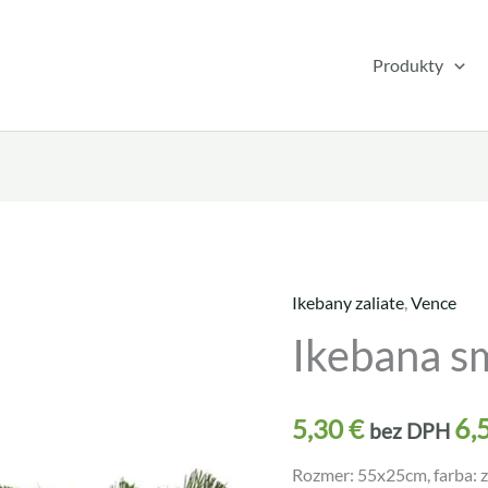
Produkty
Ikebany zaliate
,
Vence
množstvo
Ikebana s
Ikebana
smreková
VZ27
6,
5,30
€
bez DPH
Rozmer: 55x25cm, farba: ze