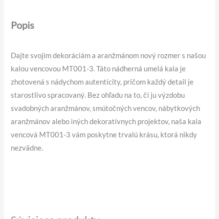
Popis
Dajte svojim dekoráciám a aranžmánom nový rozmer s našou
kalou vencovou MT001-3. Táto nádherná umelá kala je
zhotovená s nádychom autenticity, pričom každý detail je
starostlivo spracovaný. Bez ohľadu na to, či ju výzdobu
svadobných aranžmánov, smútočných vencov, nábytkových
aranžmánov alebo iných dekoratívnych projektov, naša kala
vencová MT001-3 vám poskytne trvalú krásu, ktorá nikdy
nezvädne.