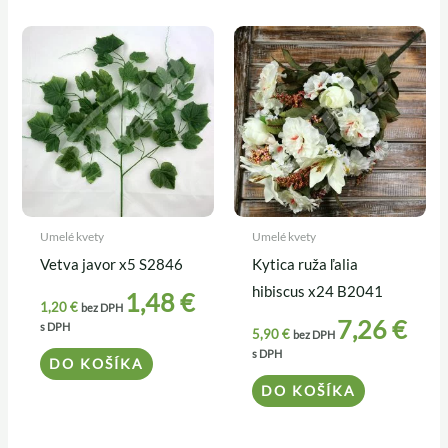
Umelé kvety
Umelé kvety
Vetva javor x5 S2846
Kytica ruža ľalia
hibiscus x24 B2041
1,48
€
1,20
€
bez DPH
7,26
€
s DPH
5,90
€
bez DPH
s DPH
DO KOŠÍKA
DO KOŠÍKA