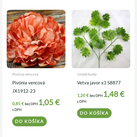
Pivónia vencová
Umelé kvety
Pivónia vencová
Vetva javor x3 S8877
JX1912-23
1,48
€
1,20
€
bez DPH
1,05
€
s DPH
0,85
€
bez DPH
s DPH
DO KOŠÍKA
DO KOŠÍKA