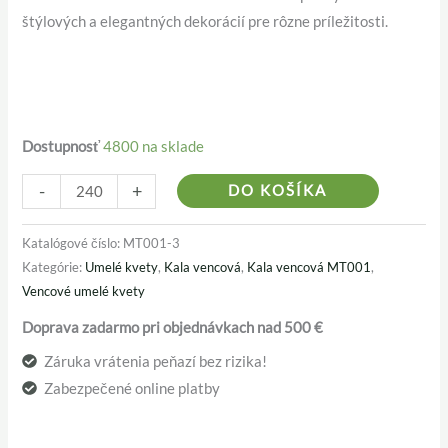
štýlových a elegantných dekorácií pre rôzne príležitosti.
Dostupnosť
4800 na sklade
Alternativ
-
+
DO KOŠÍKA
Katalógové číslo:
MT001-3
Kategórie:
Umelé kvety
,
Kala vencová
,
Kala vencová MT001
,
Vencové umelé kvety
Doprava zadarmo pri objednávkach nad 500 €
Záruka vrátenia peňazí bez rizika!
Zabezpečené online platby