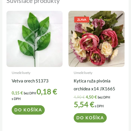
Súvisiace produkty
Pôvodná
Aktuálna
cena
cena
ZĽAVA
bola:
je:
4,90 €.
4,50 €.
Umelé kvety
Umelé kvety
Vetva orech S1373
Kytica ruža pivónia
orchidea x14 JX1665
0,18
€
0,15
€
bez DPH
4,90
€
4,50
€
bez DPH
s DPH
5,54
€
s DPH
DO KOŠÍKA
DO KOŠÍKA