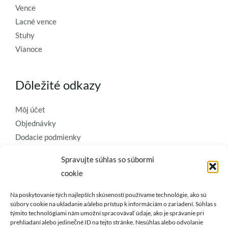
Vence
Lacné vence
Stuhy
Vianoce
Dôležité odkazy
Môj účet
Objednávky
Dodacie podmienky
Obchodné podmienky
Spravujte súhlas so súbormi
Ochrana osobných údajov
cookie
Zásady používania súborov cookie
Na poskytovanie tých najlepších skúseností používame technológie, ako sú
Kontaktujte nás a požiadajte o
súbory cookie na ukladanie a/alebo prístup k informáciám o zariadení. Súhlas s
týmito technológiami nám umožní spracovávať údaje, ako je správanie pri
najkvalitnejšie umelé kvety a
prehliadaní alebo jedinečné ID na tejto stránke. Nesúhlas alebo odvolanie