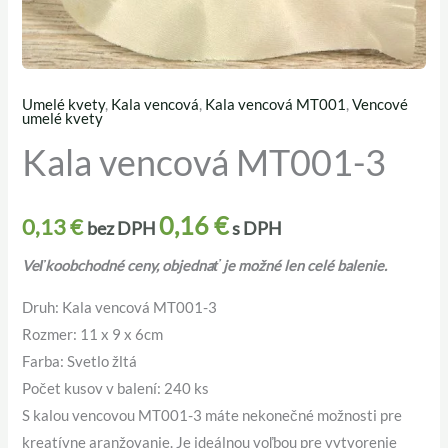
Umelé kvety
,
Kala vencová
,
Kala vencová MT001
,
Vencové
množstvo
umelé kvety
Kala
Kala vencová MT001-3
vencová
MT001-
0,16
€
3
0,13
€
bez DPH
s DPH
Veľkoobchodné ceny, objednať je možné len celé balenie.
Druh: Kala vencová MT001-3
Rozmer: 11 x 9 x 6cm
Farba: Svetlo žltá
Počet kusov v balení: 240 ks
S kalou vencovou MT001-3 máte nekonečné možnosti pre
kreatívne aranžovanie. Je ideálnou voľbou pre vytvorenie