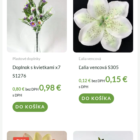
Plastové doplnky
Ľalia vencová
Doplnok s kvietkami x7
Ľalia vencová S305
S1276
0,15
€
0,12
€
bez DPH
0,98
€
s DPH
0,80
€
bez DPH
s DPH
DO KOŠÍKA
DO KOŠÍKA
Pôvodná
Aktuálna
cena
cena