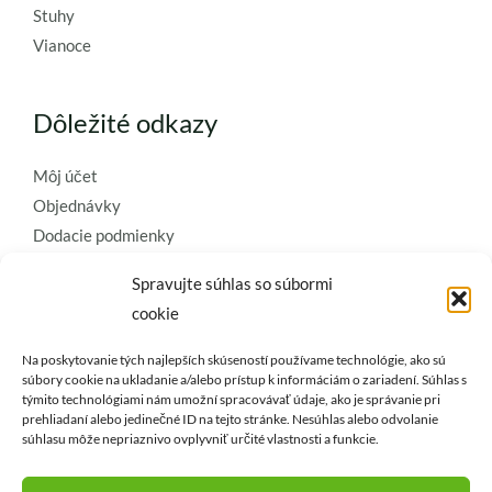
Stuhy
Vianoce
Dôležité odkazy
Môj účet
Objednávky
Dodacie podmienky
Obchodné podmienky
Spravujte súhlas so súbormi
Ochrana osobných údajov
cookie
Zásady používania súborov cookie
Na poskytovanie tých najlepších skúseností používame technológie, ako sú
Kontaktujte nás a požiadajte o
súbory cookie na ukladanie a/alebo prístup k informáciám o zariadení. Súhlas s
týmito technológiami nám umožní spracovávať údaje, ako je správanie pri
najkvalitnejšie umelé kvety a
prehliadaní alebo jedinečné ID na tejto stránke. Nesúhlas alebo odvolanie
dekorácie..
súhlasu môže nepriaznivo ovplyvniť určité vlastnosti a funkcie.