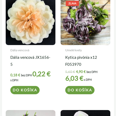
cena
cena
ZĽAVA
bola:
je:
5,60 €.
4,90 €.
Dália vencová
Umelé kvety
Dália vencová JX1656-
Kytica pivónia x12
5
F053970
5,60
€
4,90
€
0,22
€
bez DPH
0,18
€
bez DPH
6,03
€
s DPH
s DPH
DO KOŠÍKA
DO KOŠÍKA