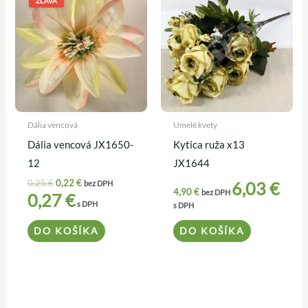
ZĽAVA
bola:
je:
0,25 €.
0,22 €.
Dália vencová
Umelé kvety
Dália vencová JX1650-
Kytica ruža x13
12
JX1644
0,25
€
0,22
€
6,03
€
bez DPH
4,90
€
bez DPH
0,27
€
s DPH
s DPH
DO KOŠÍKA
DO KOŠÍKA