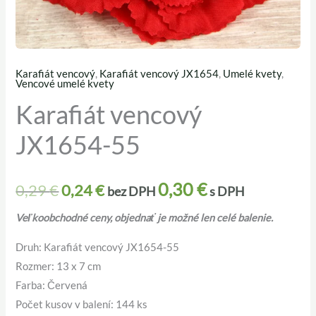
Karafiát vencový
,
Karafiát vencový JX1654
,
Umelé kvety
,
množstvo
Pôvodná
Aktuálna
Vencové umelé kvety
Karafiát
Karafiát vencový
cena
cena
vencový
JX1654-55
JX1654-
bola:
je:
55
0,29 €.
0,24 €.
0,30
€
0,29
€
0,24
€
bez DPH
s DPH
Veľkoobchodné ceny, objednať je možné len celé balenie.
Druh: Karafiát vencový JX1654-55
Rozmer: 13 x 7 cm
Farba: Červená
Počet kusov v balení: 144 ks