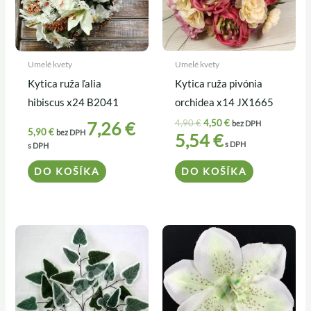
Umelé kvety
Umelé kvety
Kytica ruža ľalia
Kytica ruža pivónia
hibiscus x24 B2041
orchidea x14 JX1665
4,90
€
4,50
€
7,26
€
bez DPH
5,90
€
bez DPH
5,54
€
s DPH
s DPH
DO KOŠÍKA
DO KOŠÍKA