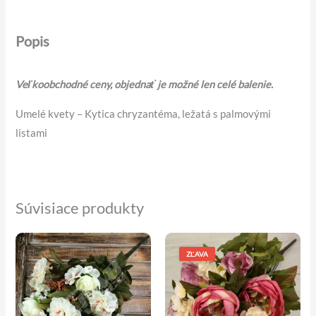
Popis
Veľkoobchodné ceny, objednať je možné len celé balenie.
Umelé kvety – Kytica chryzantéma, ležatá s palmovými
listami
Súvisiace produkty
Pôvodná
Aktuálna
cena
cena
ZĽAVA
bola:
je:
4,90 €.
4,50 €.