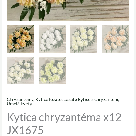
Chryzantémy
,
Kytice ležaté
,
Ležaté kytice z chryzantém
,
množstvo
Umelé kvety
Kytica
Kytica chryzantéma x12
chryzantéma
JX1675
x12
JX1675