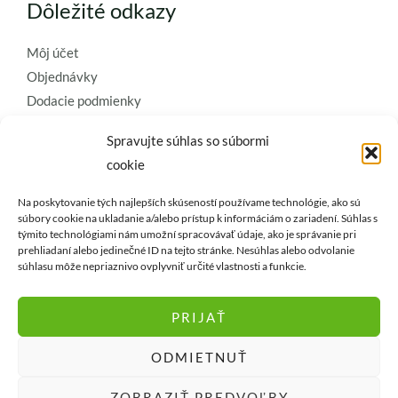
Dôležité odkazy
Môj účet
Objednávky
Dodacie podmienky
Obchodné podmienky
Spravujte súhlas so súbormi
Ochrana osobných údajov
cookie
Zásady používania súborov cookie
Na poskytovanie tých najlepších skúseností používame technológie, ako sú
Kontaktujte nás a požiadajte o
súbory cookie na ukladanie a/alebo prístup k informáciám o zariadení. Súhlas s
týmito technológiami nám umožní spracovávať údaje, ako je správanie pri
najkvalitnejšie umelé kvety a
prehliadaní alebo jedinečné ID na tejto stránke. Nesúhlas alebo odvolanie
dekorácie..
súhlasu môže nepriaznivo ovplyvniť určité vlastnosti a funkcie.
PRIJAŤ
ODMIETNUŤ
Copyright © vencejakab.sk 1994-2026
ZOBRAZIŤ PREDVOĽBY