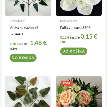
Umelé kvety
Ľalia vencová
Vetva baklažán x5
Ľalia vencová S305
S2844-1
0,15
€
0,12
€
bez DPH
1,48
€
s DPH
1,20
€
bez DPH
s DPH
DO KOŠÍKA
DO KOŠÍKA
Pôvodná
Aktuálna
cena
cena
ZĽAVA
bola:
je:
4,90 €.
3,90 €.