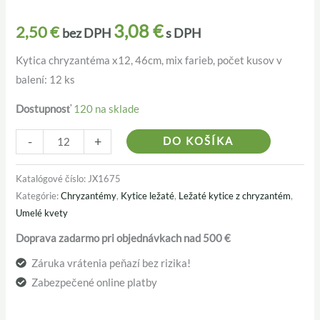
3,08
€
2,50
€
bez DPH
s DPH
Kytica chryzantéma x12, 46cm, mix farieb, počet kusov v
balení: 12 ks
Dostupnosť
120 na sklade
Alternativ
-
+
DO KOŠÍKA
Katalógové číslo:
JX1675
Kategórie:
Chryzantémy
,
Kytice ležaté
,
Ležaté kytice z chryzantém
,
Umelé kvety
Doprava zadarmo pri objednávkach nad 500 €
Záruka vrátenia peňazí bez rizika!
Zabezpečené online platby