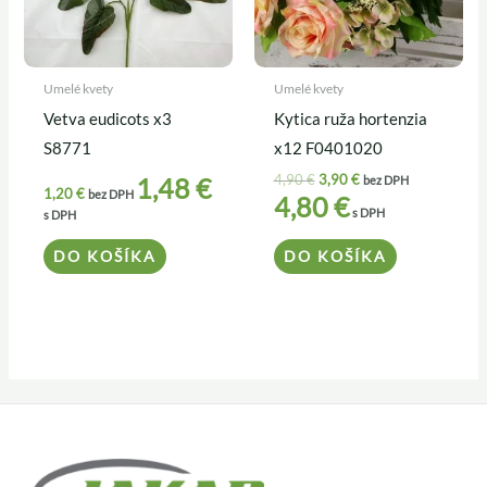
Umelé kvety
Umelé kvety
Vetva eudicots x3
Kytica ruža hortenzia
S8771
x12 F0401020
4,90
€
3,90
€
1,48
€
bez DPH
1,20
€
bez DPH
4,80
€
s DPH
s DPH
DO KOŠÍKA
DO KOŠÍKA