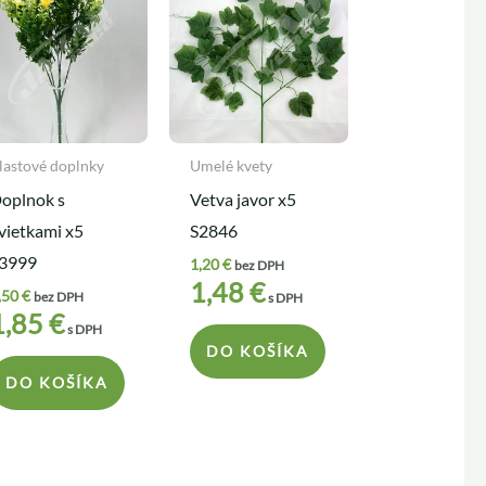
lastové doplnky
Umelé kvety
oplnok s
Vetva javor x5
vietkami x5
S2846
3999
1,20
€
bez DPH
1,48
€
,50
€
bez DPH
s DPH
1,85
€
s DPH
DO KOŠÍKA
DO KOŠÍKA