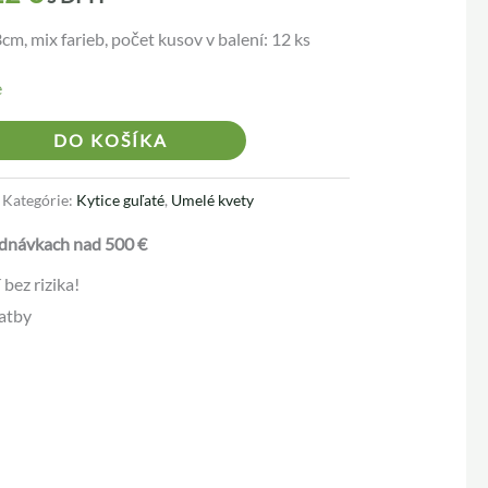
cm, mix farieb, počet kusov v balení: 12 ks
e
Alternative:
DO KOŠÍKA
Kategórie:
Kytice guľaté
,
Umelé kvety
dnávkach nad 500 €
bez rizika!
atby