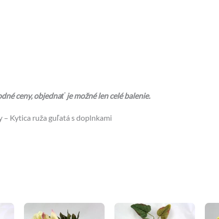
né ceny, objednať je možné len celé balenie.
 – Kytica ruža guľatá s doplnkami