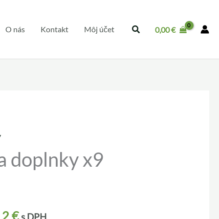
O nás
Kontakt
Môj účet
0,00
€
y
a doplnky x9
12
€
s DPH