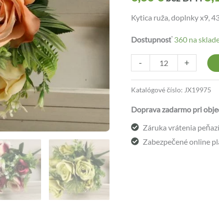
Kytica ruža, doplnky x9, 43
Dostupnosť
360 na sklad
-
+
Katalógové číslo:
JX19975
Doprava zadarmo pri obje
Záruka vrátenia peňazí 
Zabezpečené online pl