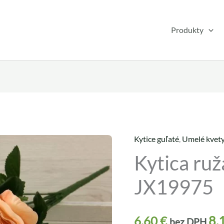
Produkty
Kytice guľaté
,
Umelé kvet
množstvo
Kytica ruž
Kytica
ruža
JX19975
doplnky
x9
JX19975
8,
6,60
€
bez DPH