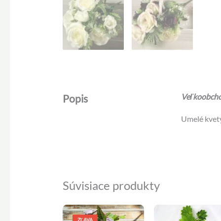
Veľkoobchod
Popis
Umelé kvety
Súvisiace produkty
Pôvodná
Aktuálna
cena
cena
ZĽAVA