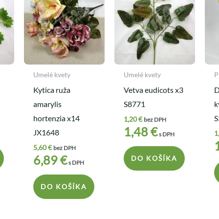
Umelé kvety
Umelé kvety
P
Kytica ruža
Vetva eudicots x3
D
amarylis
S8771
k
hortenzia x14
S
1,20
€
bez DPH
1,48
€
JX1648
1
s DPH
5,60
€
bez DPH
6,89
€
DO KOŠÍKA
s DPH
DO KOŠÍKA