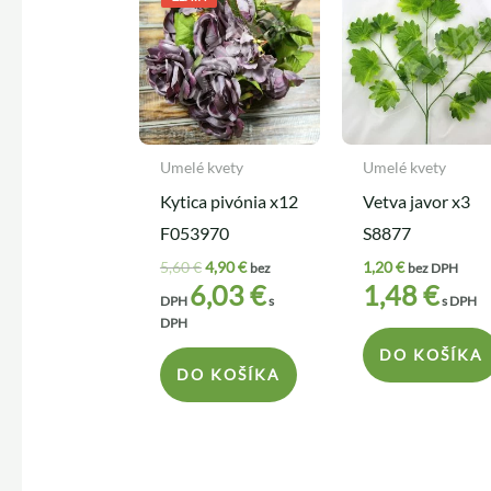
bola:
je:
5,60 €.
4,90 €.
Umelé kvety
Umelé kvety
Kytica pivónia x12
Vetva javor x3
F053970
S8877
5,60
€
4,90
€
1,20
€
bez
bez DPH
6,03
€
1,48
€
DPH
s
s DPH
DPH
DO KOŠÍKA
DO KOŠÍKA