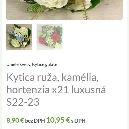
Umelé kvety
,
Kytice guľaté
množstvo
Kytica ruža, kamélia,
Kytica
ruža,
hortenzia x21 luxusná
kamélia,
hortenzia
S22-23
x21
luxusná
10,95
€
8,90
€
bez DPH
s DPH
S22-
23