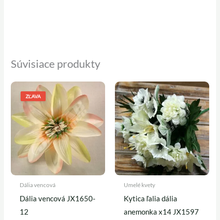
Súvisiace produkty
Pôvodná
Aktuálna
cena
cena
ZĽAVA
bola:
je:
0,25 €.
0,22 €.
Dália vencová
Umelé kvety
Dália vencová JX1650-
Kytica ľalia dália
12
anemonka x14 JX1597