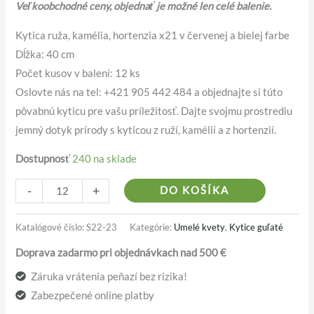
Veľkoobchodné ceny, objednať je možné len celé balenie.
Kytica ruža, kamélia, hortenzia x21 v červenej a bielej farbe
Dĺžka: 40 cm
Počet kusov v balení: 12 ks
Oslovte nás na tel: +421 905 442 484 a objednajte si túto
pôvabnú kyticu pre vašu príležitosť. Dajte svojmu prostrediu
jemný dotyk prírody s kyticou z ruží, kamélií a z hortenzií.
Dostupnosť
240 na sklade
Alternativ
-
+
DO KOŠÍKA
Katalógové číslo:
S22-23
Kategórie:
Umelé kvety
,
Kytice guľaté
Doprava zadarmo pri objednávkach nad 500 €
Záruka vrátenia peňazí bez rizika!
Zabezpečené online platby