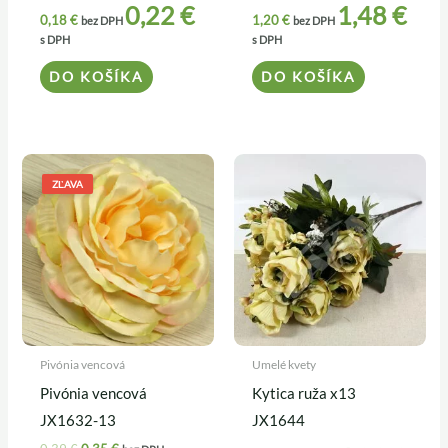
0,22
€
1,48
€
0,18
€
1,20
€
bez DPH
bez DPH
s DPH
s DPH
DO KOŠÍKA
DO KOŠÍKA
Pôvodná
Aktuálna
cena
cena
ZĽAVA
bola:
je:
0,39 €.
0,35 €.
Pivónia vencová
Umelé kvety
Pivónia vencová
Kytica ruža x13
JX1632-13
JX1644