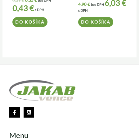
0,39
€
0,35
€
6,03
€
bez DPH
4,90
€
bez DPH
0,43
€
s DPH
s DPH
DO KOŠÍKA
DO KOŠÍKA
Menu