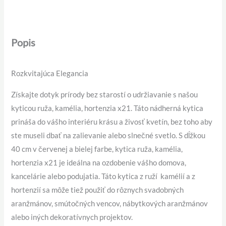
Popis
Rozkvitajúca Elegancia
Získajte dotyk prírody bez starostí o udržiavanie s našou
kyticou ruža, kamélia, hortenzia x21. Táto nádherná kytica
prináša do vášho interiéru krásu a živosť kvetín, bez toho aby
ste museli dbať na zalievanie alebo slnečné svetlo. S dĺžkou
40 cm v červenej a bielej farbe, kytica ruža, kamélia,
hortenzia x21 je ideálna na ozdobenie vášho domova,
kancelárie alebo podujatia. Táto kytica z ruží kamélií a z
hortenzií sa môže tiež použiť do rôznych svadobných
aranžmánov, smútočných vencov, nábytkových aranžmánov
alebo iných dekoratívnych projektov.