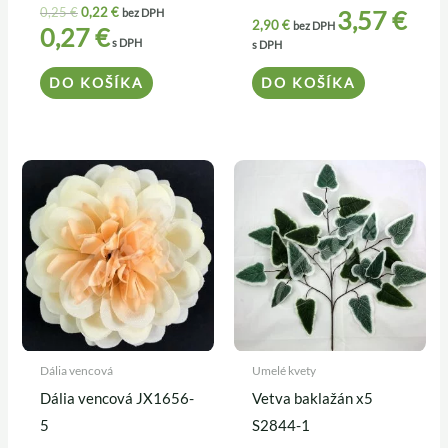
0,25
€
0,22
€
3,57
€
bez DPH
2,90
€
bez DPH
0,27
€
s DPH
s DPH
DO KOŠÍKA
DO KOŠÍKA
Dália vencová
Umelé kvety
Dália vencová JX1656-
Vetva baklažán x5
5
S2844-1