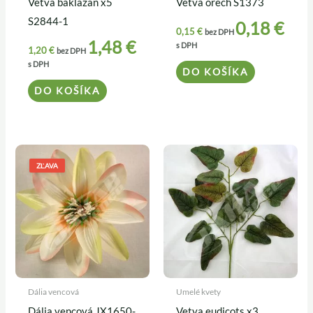
Vetva baklažán x5
Vetva orech S1373
S2844-1
0,18
€
0,15
€
bez DPH
1,48
€
s DPH
1,20
€
bez DPH
s DPH
DO KOŠÍKA
DO KOŠÍKA
Pôvodná
Aktuálna
cena
cena
ZĽAVA
bola:
je:
0,25 €.
0,22 €.
Dália vencová
Umelé kvety
Dália vencová JX1650-
Vetva eudicots x3