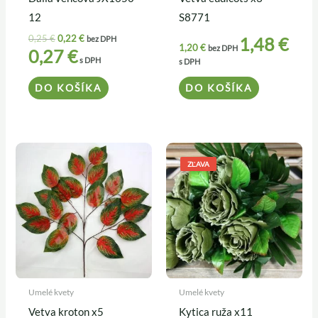
12
S8771
0,25
€
0,22
€
1,48
€
bez DPH
1,20
€
bez DPH
0,27
€
s DPH
s DPH
DO KOŠÍKA
DO KOŠÍKA
Pôvodná
Aktuálna
cena
cena
ZĽAVA
bola:
je:
4,60 €.
3,90 €.
Umelé kvety
Umelé kvety
Vetva kroton x5
Kytica ruža x11