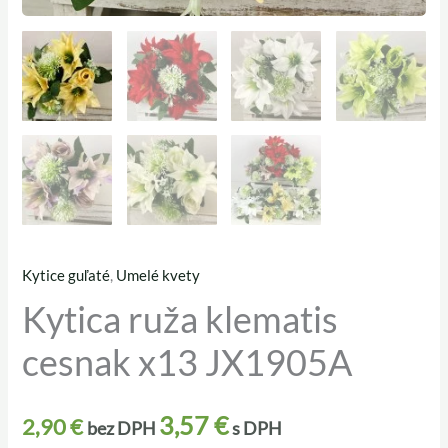
Kytice guľaté
,
Umelé kvety
množstvo
Kytica ruža klematis
Kytica
ruža
cesnak x13 JX1905A
klematis
cesnak
x13
3,57
€
2,90
€
bez DPH
s DPH
JX1905A