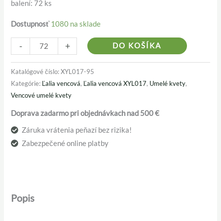
balení: 72 ks
Dostupnosť
1080 na sklade
Alternativ
-
+
DO KOŠÍKA
Katalógové číslo:
XYL017-95
Kategórie:
Ľalia vencová
,
Ľalia vencová XYL017
,
Umelé kvety
,
Vencové umelé kvety
Doprava zadarmo pri objednávkach nad 500 €
Záruka vrátenia peňazí bez rizika!
Zabezpečené online platby
Popis