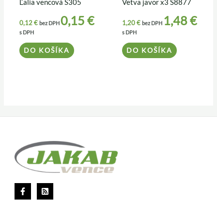
Ľalia vencová S305
Vetva javor x3 S8877
0,15
€
1,48
€
0,12
€
1,20
€
bez DPH
bez DPH
s DPH
s DPH
DO KOŠÍKA
DO KOŠÍKA