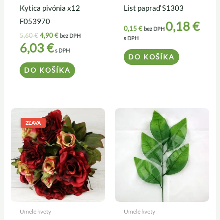
Kytica pivónia x12
List papraď S1303
F053970
0,18
€
0,15
€
bez DPH
5,60
€
4,90
€
bez DPH
s DPH
6,03
€
s DPH
DO KOŠÍKA
DO KOŠÍKA
Pôvodná
Aktuálna
cena
cena
ZĽAVA
bola:
je:
5,20 €.
4,50 €.
Umelé kvety
Umelé kvety