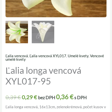
Ľalia vencová
,
Ľalia vencová XYL017
,
Umelé kvety
,
Vencové
množstvo
Pôvodná
Aktuálna
umelé kvety
Ľalia
Ľalia longa vencová
cena
cena
longa
XYL017-95
vencová
bola:
je:
XYL017-
0,39 €.
0,29 €.
95
0,36
€
0,39
€
0,29
€
bez DPH
s DPH
Ľalia longa vencová, 16x13cm, zelenokrémová, počet kusov v