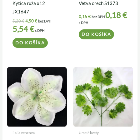
Kytica ruža x12
Vetva orech S1373
JX1647
0,18
€
0,15
€
bez DPH
5,20
€
4,50
€
bez DPH
s DPH
5,54
€
s DPH
DO KOŠÍKA
DO KOŠÍKA
Ľalia vencová
Umelé kvety