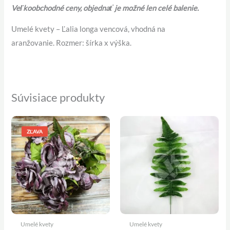
Veľkoobchodné ceny, objednať je možné len celé balenie.
Umelé kvety – Ľalia longa vencová, vhodná na
aranžovanie. Rozmer: šírka x výška.
Súvisiace produkty
Pôvodná
Aktuálna
cena
cena
ZĽAVA
bola:
je:
5,60 €.
4,90 €.
Umelé kvety
Umelé kvety