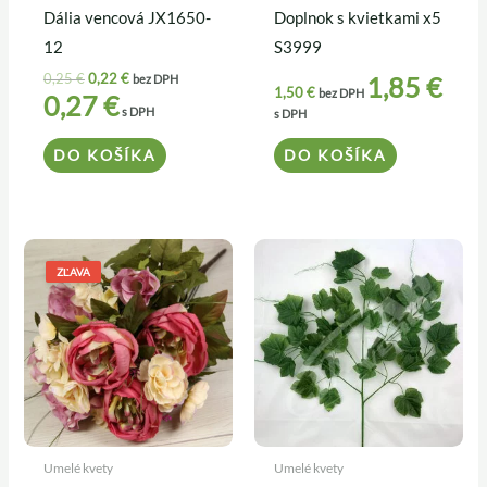
Dália vencová JX1650-
Doplnok s kvietkami x5
12
S3999
0,25
€
0,22
€
1,85
€
bez DPH
1,50
€
bez DPH
0,27
€
s DPH
s DPH
DO KOŠÍKA
DO KOŠÍKA
Pôvodná
Aktuálna
cena
cena
ZĽAVA
bola:
je:
4,90 €.
4,50 €.
Umelé kvety
Umelé kvety