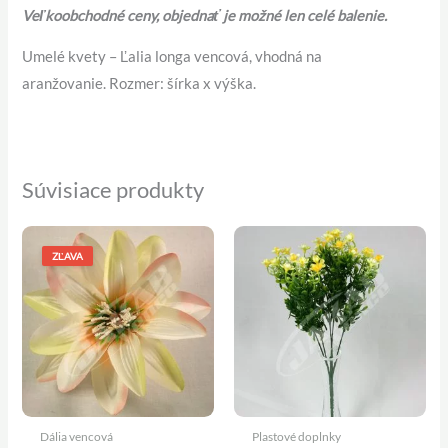
Veľkoobchodné ceny, objednať je možné len celé balenie.
Umelé kvety – Ľalia longa vencová, vhodná na
aranžovanie. Rozmer: šírka x výška.
Súvisiace produkty
Pôvodná
Aktuálna
cena
cena
ZĽAVA
bola:
je:
0,25 €.
0,22 €.
Dália vencová
Plastové doplnky