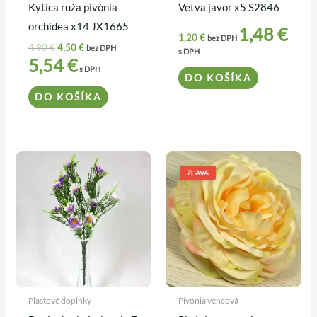
Kytica ruža pivónia
Vetva javor x5 S2846
orchidea x14 JX1665
1,48
€
1,20
€
bez DPH
4,90
€
4,50
€
bez DPH
s DPH
5,54
€
s DPH
DO KOŠÍKA
DO KOŠÍKA
Pôvodná
Aktuálna
cena
cena
ZĽAVA
bola:
je:
0,39 €.
0,35 €.
Plastové doplnky
Pivónia vencová