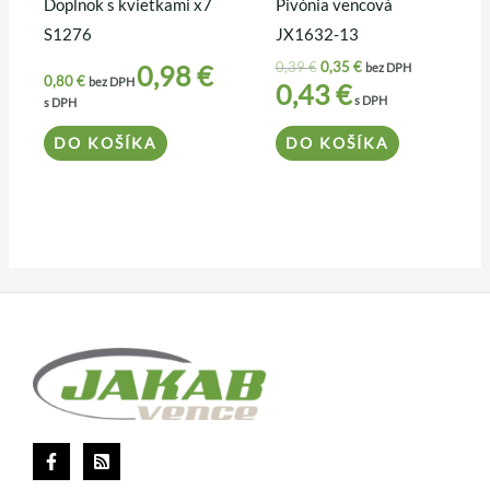
Doplnok s kvietkami x7
Pivónia vencová
S1276
JX1632-13
0,39
€
0,35
€
0,98
€
bez DPH
0,80
€
bez DPH
0,43
€
s DPH
s DPH
DO KOŠÍKA
DO KOŠÍKA