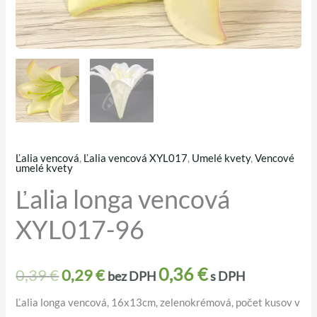
Ľalia vencová
,
Ľalia vencová XYL017
,
Umelé kvety
,
Vencové
množstvo
Pôvodná
Aktuálna
umelé kvety
Ľalia
Ľalia longa vencová
cena
cena
longa
XYL017-96
vencová
bola:
je:
XYL017-
0,39 €.
0,29 €.
96
0,36
€
0,39
€
0,29
€
bez DPH
s DPH
Ľalia longa vencová, 16x13cm, zelenokrémová, počet kusov v