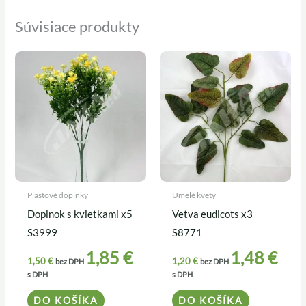
Súvisiace produkty
Plastové doplnky
Umelé kvety
Doplnok s kvietkami x5
Vetva eudicots x3
S3999
S8771
1,85
€
1,48
€
1,50
€
1,20
€
bez DPH
bez DPH
s DPH
s DPH
DO KOŠÍKA
DO KOŠÍKA