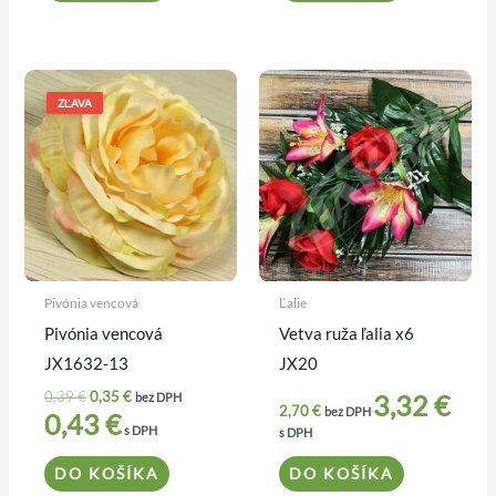
Pôvodná
Aktuálna
cena
cena
ZĽAVA
bola:
je:
0,39 €.
0,35 €.
Pivónia vencová
Ľalie
Pivónia vencová
Vetva ruža ľalia x6
JX1632-13
JX20
0,39
€
0,35
€
3,32
€
bez DPH
2,70
€
bez DPH
0,43
€
s DPH
s DPH
DO KOŠÍKA
DO KOŠÍKA