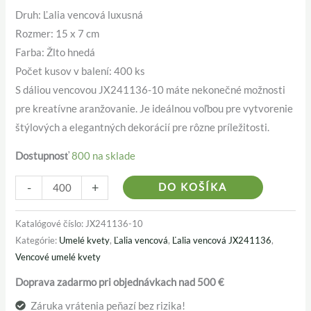
Druh: Ľalia vencová luxusná
Rozmer: 15 x 7 cm
Farba: Žlto hnedá
Počet kusov v balení: 400 ks
S dáliou vencovou JX241136-10 máte nekonečné možnosti
pre kreatívne aranžovanie. Je ideálnou voľbou pre vytvorenie
štýlových a elegantných dekorácií pre rôzne príležitosti.
Dostupnosť
800 na sklade
Alternativ
-
+
DO KOŠÍKA
Katalógové číslo:
JX241136-10
Kategórie:
Umelé kvety
,
Ľalia vencová
,
Ľalia vencová JX241136
,
Vencové umelé kvety
Doprava zadarmo pri objednávkach nad 500 €
Záruka vrátenia peňazí bez rizika!