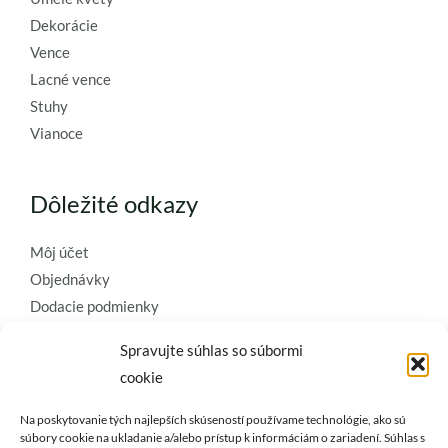
Dekorácie
Vence
Lacné vence
Stuhy
Vianoce
Dôležité odkazy
Môj účet
Objednávky
Dodacie podmienky
Obchodné podmienky
Spravujte súhlas so súbormi
Ochrana osobných údajov
cookie
Zásady používania súborov cookie
Na poskytovanie tých najlepších skúseností používame technológie, ako sú
Kontaktujte nás a požiadajte o
súbory cookie na ukladanie a/alebo prístup k informáciám o zariadení. Súhlas s