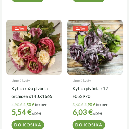
Pôvodná
Aktuálna
Pôvodná
Aktuálna
cena
cena
cena
cena
ZĽAVA
ZĽAVA
bola:
je:
bola:
je:
4,90 €.
4,50 €.
5,60 €.
4,90 €.
Umelé kvety
Umelé kvety
Kytica ruža pivónia
Kytica pivónia x12
orchidea x14 JX1665
F053970
4,90
€
4,50
€
5,60
€
4,90
€
bez DPH
bez DPH
5,54
€
6,03
€
s DPH
s DPH
DO KOŠÍKA
DO KOŠÍKA