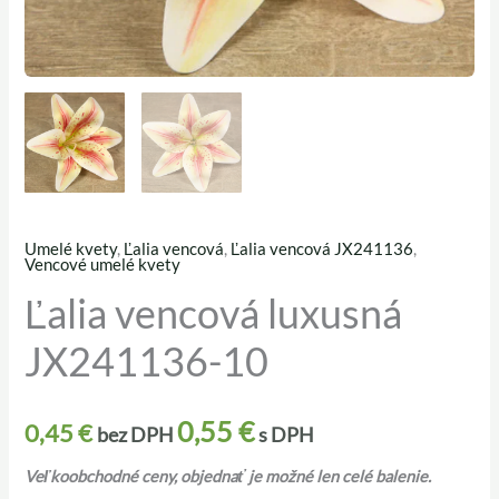
Umelé kvety
,
Ľalia vencová
,
Ľalia vencová JX241136
,
množstvo
Vencové umelé kvety
Ľalia
Ľalia vencová luxusná
vencová
JX241136-10
luxusná
JX241136-
10
0,55
€
0,45
€
bez DPH
s DPH
Veľkoobchodné ceny, objednať je možné len celé balenie.