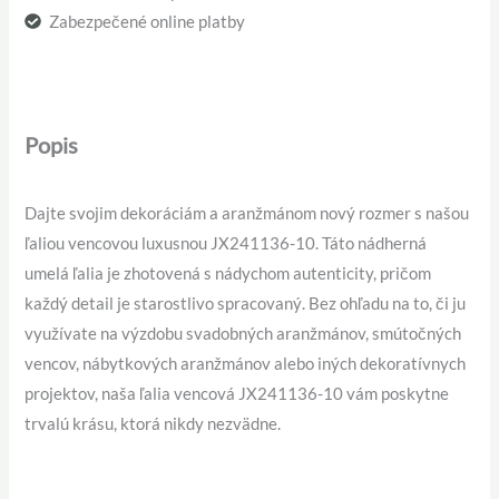
Zabezpečené online platby
Popis
Dajte svojim dekoráciám a aranžmánom nový rozmer s našou
ľaliou vencovou luxusnou JX241136-10. Táto nádherná
umelá ľalia je zhotovená s nádychom autenticity, pričom
každý detail je starostlivo spracovaný. Bez ohľadu na to, či ju
využívate na výzdobu svadobných aranžmánov, smútočných
vencov, nábytkových aranžmánov alebo iných dekoratívnych
projektov, naša ľalia vencová JX241136-10 vám poskytne
trvalú krásu, ktorá nikdy nezvädne.