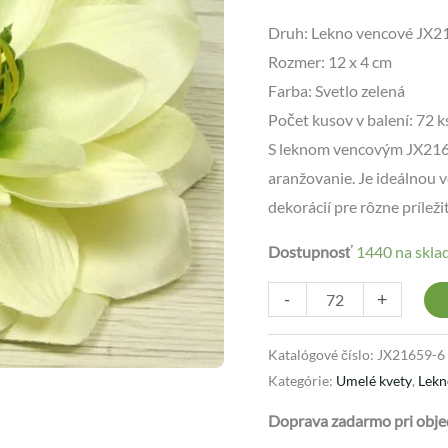
Druh: Lekno vencové JX2
Rozmer: 12 x 4 cm
Farba: Svetlo zelená
Počet kusov v balení: 72 k
S leknom vencovým JX216
aranžovanie. Je ideálnou 
dekorácií pre rôzne príležit
Dostupnosť
1440 na skla
-
+
Katalógové číslo:
JX21659-6
Kategórie:
Umelé kvety
,
Lekn
Doprava zadarmo pri obje