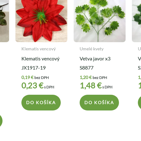
Klematis vencový
Umelé kvety
U
Klematis vencový
Vetva javor x3
V
JX1917-19
S8877
S
0,19
€
1,20
€
1
bez DPH
bez DPH
0,23
€
1,48
€
s DPH
s DPH
DO KOŠÍKA
DO KOŠÍKA