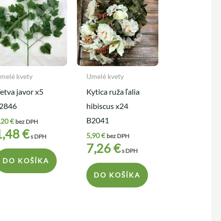
melé kvety
Umelé kvety
etva javor x5
Kytica ruža ľalia
2846
hibiscus x24
B2041
,20
€
bez DPH
1,48
€
5,90
€
bez DPH
s DPH
7,26
€
s DPH
DO KOŠÍKA
DO KOŠÍKA