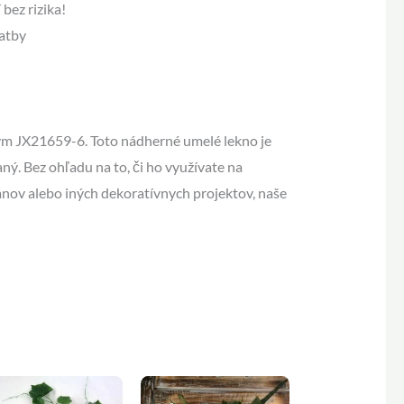
bez rizika!
atby
m JX21659-6. Toto nádherné umelé lekno je
ný. Bez ohľadu na to, či ho využívate na
ov alebo iných dekoratívnych projektov, naše