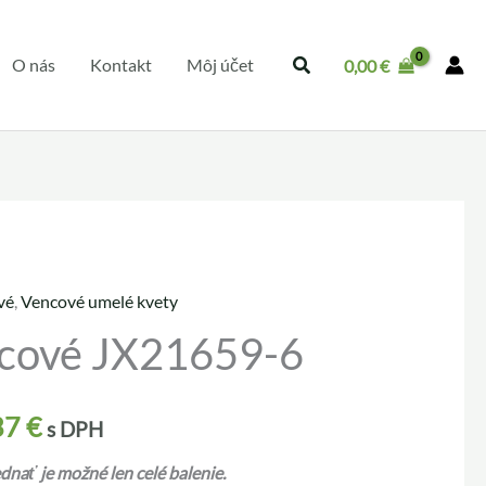
O nás
Kontakt
Môj účet
0,00
€
vé
,
Vencové umelé kvety
cové JX21659-6
37
€
s DPH
nať je možné len celé balenie.