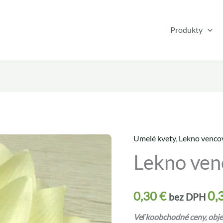
Produkty
Umelé kvety
,
Lekno venco
množstvo
Lekno ven
Lekno
vencové
JX21659-
0,
0,30
€
bez DPH
6
Veľkoobchodné ceny, objed