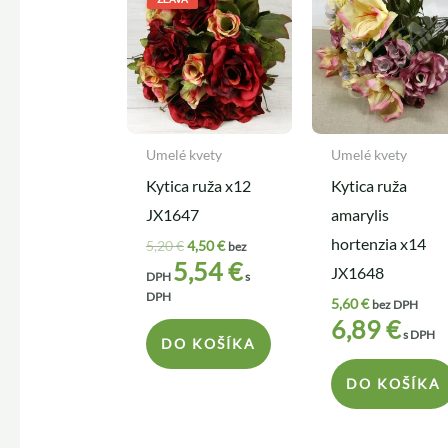
bola:
je:
5,20 €.
4,50 €.
Umelé kvety
Umelé kvety
Kytica ruža x12
Kytica ruža
JX1647
amarylis
hortenzia x14
5,20
€
4,50
€
bez
5,54
€
JX1648
DPH
s
DPH
5,60
€
bez DPH
6,89
€
s DPH
DO KOŠÍKA
DO KOŠÍKA