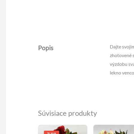
Dajte svoj
Popis
zhotovené s
výzdobu sv
lekno venco
Súvisiace produkty
Pôvodná
Aktuálna
cena
cena
ZĽAVA