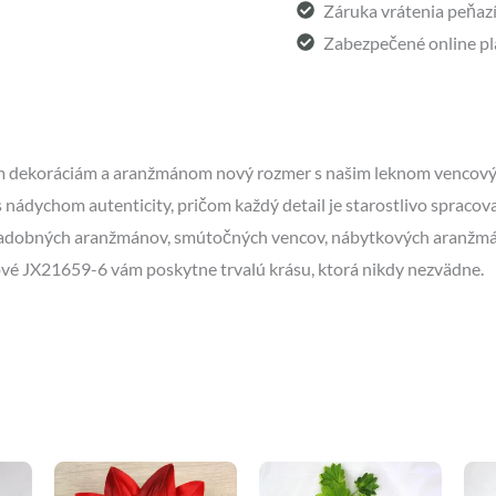
Záruka vrátenia peňazí 
Zabezpečené online pl
im dekoráciám a aranžmánom nový rozmer s našim leknom vencový
 nádychom autenticity, pričom každý detail je starostlivo spracova
adobných aranžmánov, smútočných vencov, nábytkových aranžmán
vé JX21659-6 vám poskytne trvalú krásu, ktorá nikdy nezvädne.