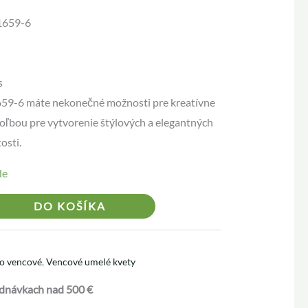
1659-6
s
59-6 máte nekonečné možnosti pre kreatívne
voľbou pre vytvorenie štýlových a elegantných
osti.
de
Alternative:
DO KOŠÍKA
o vencové
,
Vencové umelé kvety
dnávkach nad 500 €