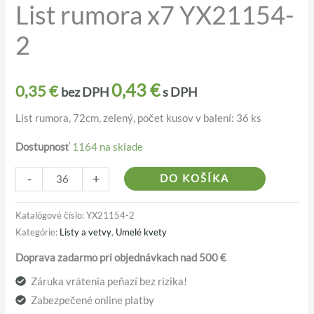
List rumora x7 YX21154-
List
rumora
2
x7
YX21154-
2
0,43
€
0,35
€
bez DPH
s DPH
List rumora, 72cm, zelený, počet kusov v balení: 36 ks
Dostupnosť
1164 na sklade
Alternativ
-
+
DO KOŠÍKA
Katalógové číslo:
YX21154-2
Kategórie:
Listy a vetvy
,
Umelé kvety
Doprava zadarmo pri objednávkach nad 500 €
Záruka vrátenia peňazí bez rizika!
Zabezpečené online platby