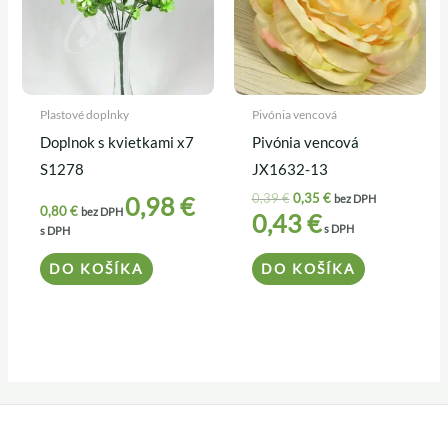
Plastové doplnky
Pivónia vencová
Doplnok s kvietkami x7
Pivónia vencová
S1278
JX1632-13
0,39
€
0,35
€
0,98
€
bez DPH
0,80
€
bez DPH
0,43
€
s DPH
s DPH
DO KOŠÍKA
DO KOŠÍKA