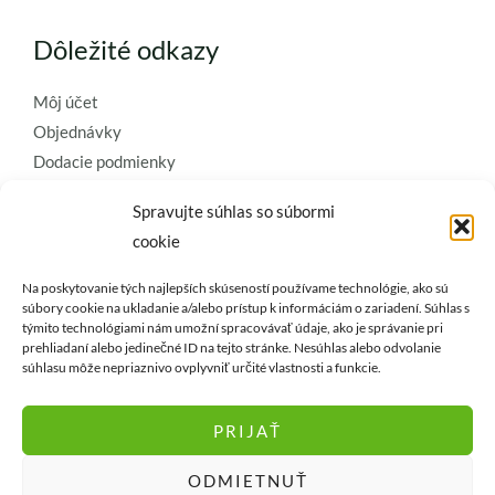
Dôležité odkazy
Môj účet
Objednávky
Dodacie podmienky
Obchodné podmienky
Spravujte súhlas so súbormi
Ochrana osobných údajov
cookie
Zásady používania súborov cookie
Na poskytovanie tých najlepších skúseností používame technológie, ako sú
Kontaktujte nás a požiadajte o
súbory cookie na ukladanie a/alebo prístup k informáciám o zariadení. Súhlas s
týmito technológiami nám umožní spracovávať údaje, ako je správanie pri
najkvalitnejšie umelé kvety a
prehliadaní alebo jedinečné ID na tejto stránke. Nesúhlas alebo odvolanie
dekorácie..
súhlasu môže nepriaznivo ovplyvniť určité vlastnosti a funkcie.
PRIJAŤ
ODMIETNUŤ