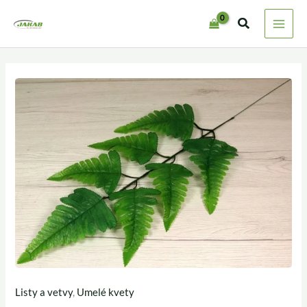
Preskočiť
na
obsah
Listy a vetvy
,
Umelé kvety
množstvo