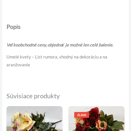
Popis
Veľkoobchodné ceny, objednať je možné len celé balenie.
Umelé kvety – List rumora, vhodný na dekoráciu a na
aranžovanie
Súvisiace produkty
Pôvodná
Aktuálna
cena
cena
ZĽAVA
bola:
je:
5,20 €.
4,50 €.