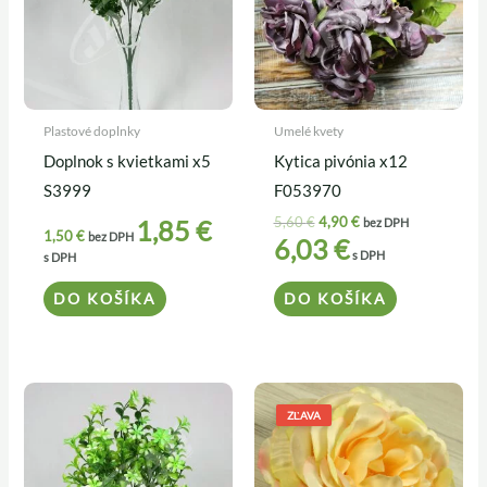
Plastové doplnky
Umelé kvety
Doplnok s kvietkami x5
Kytica pivónia x12
S3999
F053970
5,60
€
4,90
€
1,85
€
bez DPH
1,50
€
bez DPH
6,03
€
s DPH
s DPH
DO KOŠÍKA
DO KOŠÍKA
Pôvodná
Aktuálna
cena
cena
ZĽAVA
bola:
je:
0,39 €.
0,35 €.