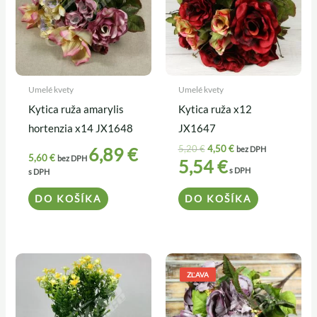
Umelé kvety
Umelé kvety
Kytica ruža amarylis
Kytica ruža x12
hortenzia x14 JX1648
JX1647
5,20
€
4,50
€
6,89
€
bez DPH
5,60
€
bez DPH
5,54
€
s DPH
s DPH
DO KOŠÍKA
DO KOŠÍKA
Pôvodná
Aktuálna
cena
cena
ZĽAVA
bola:
je:
5,60 €.
4,90 €.