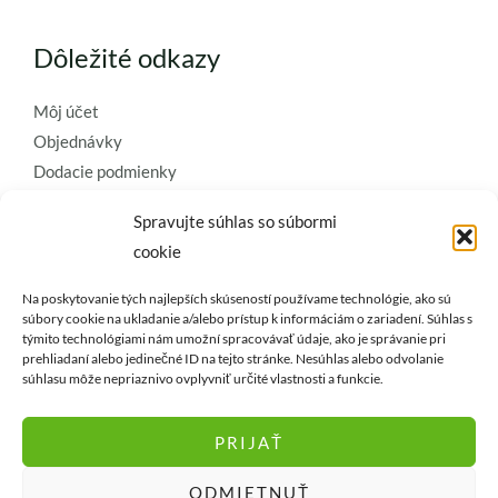
Dôležité odkazy
Môj účet
Objednávky
Dodacie podmienky
Obchodné podmienky
Spravujte súhlas so súbormi
Ochrana osobných údajov
cookie
Zásady používania súborov cookie
Na poskytovanie tých najlepších skúseností používame technológie, ako sú
Kontaktujte nás a požiadajte o
súbory cookie na ukladanie a/alebo prístup k informáciám o zariadení. Súhlas s
najkvalitnejšie umelé kvety a
týmito technológiami nám umožní spracovávať údaje, ako je správanie pri
prehliadaní alebo jedinečné ID na tejto stránke. Nesúhlas alebo odvolanie
dekorácie..
súhlasu môže nepriaznivo ovplyvniť určité vlastnosti a funkcie.
PRIJAŤ
ODMIETNUŤ