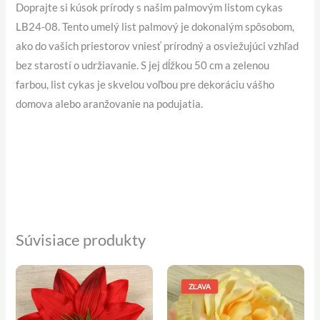
Doprajte si kúsok prírody s našim palmovým listom cykas
LB24-08. Tento umelý list palmový je dokonalým spôsobom,
ako do vašich priestorov vniesť prírodný a osviežujúci vzhľad
bez starostí o udržiavanie. S jej dĺžkou 50 cm a zelenou
farbou, list cykas je skvelou voľbou pre dekoráciu vášho
domova alebo aranžovanie na podujatia.
Súvisiace produkty
Pôvodná
Aktuálna
cena
cena
ZĽAVA
bola:
je:
0,39 €.
0,35 €.