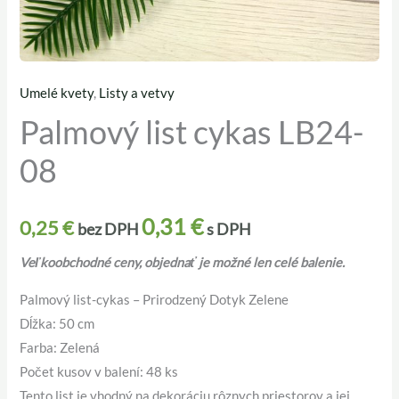
Umelé kvety
,
Listy a vetvy
množstvo
Palmový list cykas LB24-
Palmový
list
08
cykas
LB24-
08
0,31
€
0,25
€
bez DPH
s DPH
Veľkoobchodné ceny, objednať je možné len celé balenie.
Palmový list-cykas – Prirodzený Dotyk Zelene
Dĺžka: 50 cm
Farba: Zelená
Počet kusov v balení: 48 ks
Tento list je vhodný na dekoráciu rôznych priestorov a jej