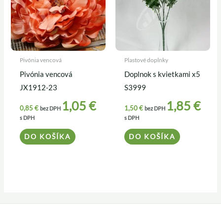
Pivónia vencová
Plastové doplnky
Pivónia vencová
Doplnok s kvietkami x5
JX1912-23
S3999
1,05
€
1,85
€
0,85
€
1,50
€
bez DPH
bez DPH
s DPH
s DPH
DO KOŠÍKA
DO KOŠÍKA