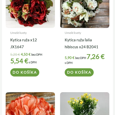
Umelé kvety
Umelé kvety
Kytica ruža x12
Kytica ruža ľalia
JX1647
hibiscus x24 B2041
5,20
€
4,50
€
7,26
€
bez DPH
5,90
€
bez DPH
5,54
€
s DPH
s DPH
DO KOŠÍKA
DO KOŠÍKA