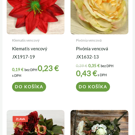
Klematis vencový
Pivónia vencová
Klematis vencový
Pivónia vencová
JX1917-19
JX1632-13
0,39
€
0,35
€
0,23
€
bez DPH
0,19
€
bez DPH
0,43
€
s DPH
s DPH
DO KOŠÍKA
DO KOŠÍKA
Pôvodná
Aktuálna
cena
cena
ZĽAVA
bola:
je:
5,20 €.
4,50 €.