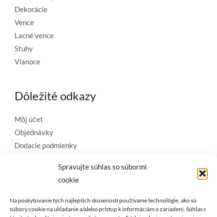
Dekorácie
Vence
Lacné vence
Stuhy
Vianoce
Dôležité odkazy
Môj účet
Objednávky
Dodacie podmienky
Obchodné podmienky
Spravujte súhlas so súbormi
Ochrana osobných údajov
cookie
Zásady používania súborov cookie
Na poskytovanie tých najlepších skúseností používame technológie, ako sú
Kontaktujte nás a požiadajte o
súbory cookie na ukladanie a/alebo prístup k informáciám o zariadení. Súhlas s