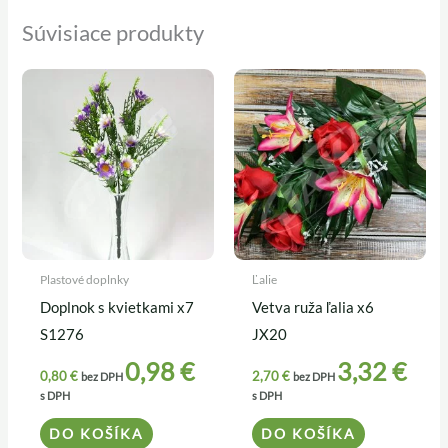
Súvisiace produkty
Plastové doplnky
Ľalie
Doplnok s kvietkami x7
Vetva ruža ľalia x6
S1276
JX20
0,98
€
3,32
€
0,80
€
2,70
€
bez DPH
bez DPH
s DPH
s DPH
DO KOŠÍKA
DO KOŠÍKA