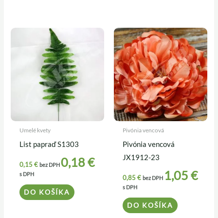
Umelé kvety
Pivónia vencová
List papraď S1303
Pivónia vencová
JX1912-23
0,18
€
0,15
€
bez DPH
1,05
€
s DPH
0,85
€
bez DPH
s DPH
DO KOŠÍKA
DO KOŠÍKA