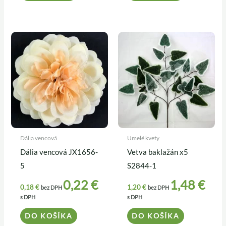
Dália vencová
Umelé kvety
Dália vencová JX1656-
Vetva baklažán x5
5
S2844-1
0,22
€
1,48
€
0,18
€
1,20
€
bez DPH
bez DPH
s DPH
s DPH
DO KOŠÍKA
DO KOŠÍKA