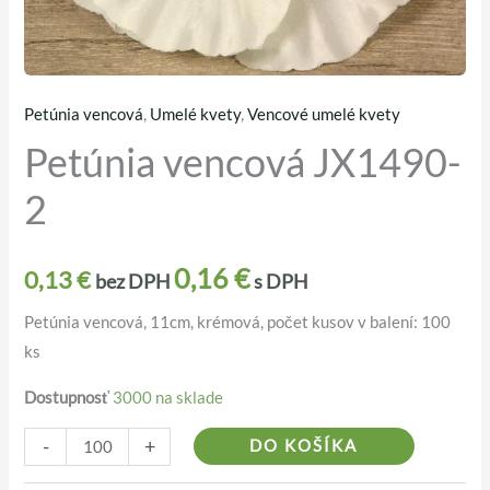
Petúnia vencová
,
Umelé kvety
,
Vencové umelé kvety
množstvo
Petúnia vencová JX1490-
Petúnia
vencová
2
JX1490-
2
0,16
€
0,13
€
bez DPH
s DPH
Petúnia vencová, 11cm, krémová, počet kusov v balení: 100
ks
Dostupnosť
3000 na sklade
Alternativ
-
+
DO KOŠÍKA