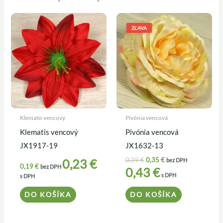
Pôvodná
Aktuálna
cena
cena
ZĽAVA
bola:
je:
0,39 €.
0,35 €.
Klematis vencový
Pivónia vencová
Klematis vencový
Pivónia vencová
JX1917-19
JX1632-13
0,39
€
0,35
€
0,23
€
bez DPH
0,19
€
bez DPH
0,43
€
s DPH
s DPH
DO KOŠÍKA
DO KOŠÍKA