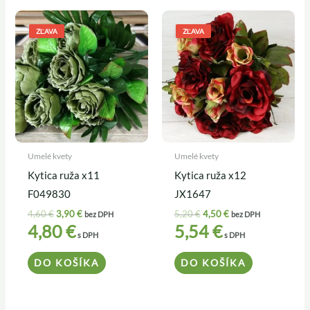
Pôvodná
Aktuálna
Pôvodná
Aktuálna
cena
cena
cena
cena
ZĽAVA
ZĽAVA
bola:
je:
bola:
je:
4,60 €.
3,90 €.
5,20 €.
4,50 €.
Umelé kvety
Umelé kvety
Kytica ruža x11
Kytica ruža x12
F049830
JX1647
4,60
€
3,90
€
5,20
€
4,50
€
bez DPH
bez DPH
4,80
€
5,54
€
s DPH
s DPH
DO KOŠÍKA
DO KOŠÍKA