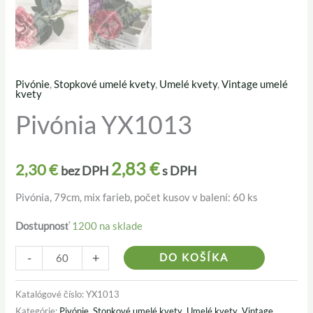
Pivónie
,
Stopkové umelé kvety
,
Umelé kvety
,
Vintage umelé
množstvo
kvety
Pivónia
Pivónia YX1013
YX1013
2,83
€
2,30
€
bez DPH
s DPH
Pivónia, 79cm, mix farieb, počet kusov v balení: 60 ks
Dostupnosť
1200 na sklade
Alternativ
-
+
DO KOŠÍKA
Katalógové číslo:
YX1013
Kategórie:
Pivónie
,
Stopkové umelé kvety
,
Umelé kvety
,
Vintage