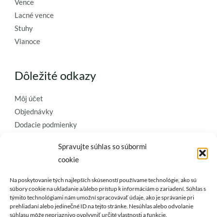
Vence
Lacné vence
Stuhy
Vianoce
Dôležité odkazy
Môj účet
Objednávky
Dodacie podmienky
Obchodné podmienky
Spravujte súhlas so súbormi
Ochrana osobných údajov
cookie
Zásady používania súborov cookie
Na poskytovanie tých najlepších skúseností používame technológie, ako sú
Kontaktujte nás a požiadajte o
súbory cookie na ukladanie a/alebo prístup k informáciám o zariadení. Súhlas s
týmito technológiami nám umožní spracovávať údaje, ako je správanie pri
najkvalitnejšie umelé kvety a
prehliadaní alebo jedinečné ID na tejto stránke. Nesúhlas alebo odvolanie
súhlasu môže nepriaznivo ovplyvniť určité vlastnosti a funkcie.