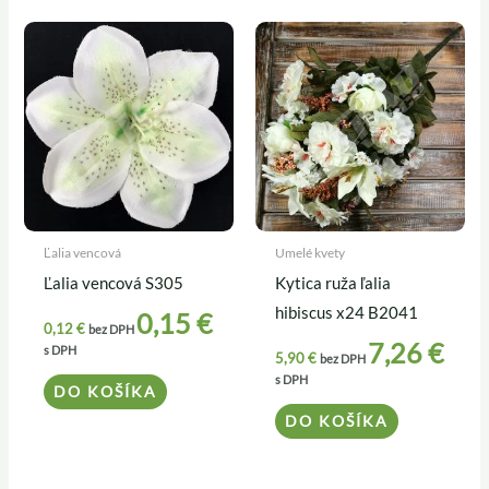
Ľalia vencová
Umelé kvety
Ľalia vencová S305
Kytica ruža ľalia
hibiscus x24 B2041
0,15
€
0,12
€
bez DPH
7,26
€
s DPH
5,90
€
bez DPH
s DPH
DO KOŠÍKA
DO KOŠÍKA