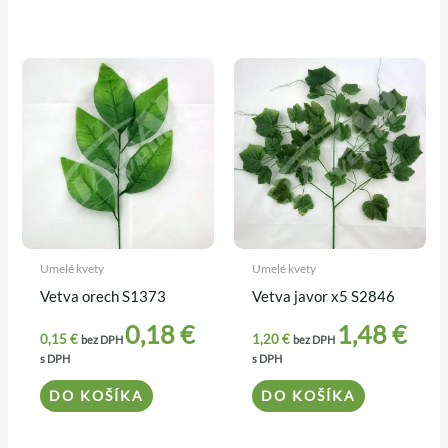
Umelé kvety
Umelé kvety
Vetva orech S1373
Vetva javor x5 S2846
0,18
€
1,48
€
0,15
€
1,20
€
bez DPH
bez DPH
s DPH
s DPH
DO KOŠÍKA
DO KOŠÍKA