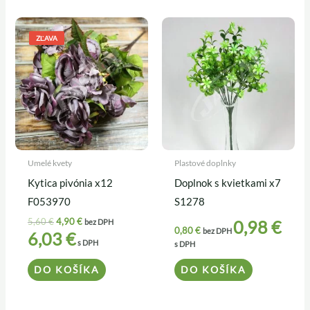
Pôvodná
Aktuálna
cena
cena
ZĽAVA
bola:
je:
5,60 €.
4,90 €.
Umelé kvety
Plastové doplnky
Kytica pivónia x12
Doplnok s kvietkami x7
F053970
S1278
5,60
€
4,90
€
0,98
€
bez DPH
0,80
€
bez DPH
6,03
€
s DPH
s DPH
DO KOŠÍKA
DO KOŠÍKA