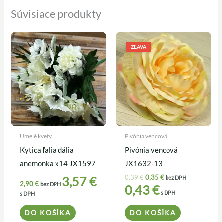
Súvisiace produkty
Pôvodná
Aktuálna
cena
cena
ZĽAVA
bola:
je:
0,39 €.
0,35 €.
Umelé kvety
Pivónia vencová
Kytica ľalia dália
Pivónia vencová
anemonka x14 JX1597
JX1632-13
0,39
€
0,35
€
3,57
€
bez DPH
2,90
€
bez DPH
0,43
€
s DPH
s DPH
DO KOŠÍKA
DO KOŠÍKA