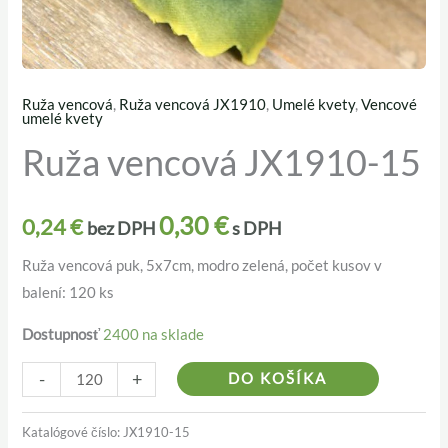
Ruža vencová
,
Ruža vencová JX1910
,
Umelé kvety
,
Vencové
množstvo
umelé kvety
Ruža
Ruža vencová JX1910-15
vencová
JX1910-
0,30
€
15
0,24
€
bez DPH
s DPH
Ruža vencová puk, 5x7cm, modro zelená, počet kusov v
balení: 120 ks
Dostupnosť
2400 na sklade
Alternativ
-
+
DO KOŠÍKA
Katalógové číslo:
JX1910-15