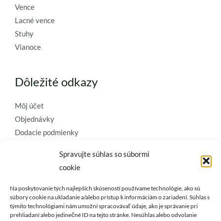
Vence
Lacné vence
Stuhy
Vianoce
Dôležité odkazy
Môj účet
Objednávky
Dodacie podmienky
Obchodné podmienky
Spravujte súhlas so súbormi
Ochrana osobných údajov
cookie
Zásady používania súborov cookie
Na poskytovanie tých najlepších skúseností používame technológie, ako sú
Kontaktujte nás a požiadajte o
súbory cookie na ukladanie a/alebo prístup k informáciám o zariadení. Súhlas s
týmito technológiami nám umožní spracovávať údaje, ako je správanie pri
najkvalitnejšie umelé kvety a
prehliadaní alebo jedinečné ID na tejto stránke. Nesúhlas alebo odvolanie