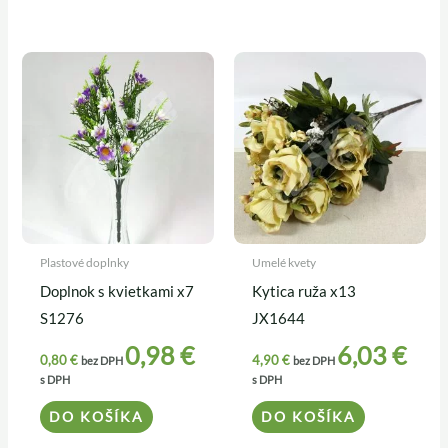
Plastové doplnky
Umelé kvety
Doplnok s kvietkami x7
Kytica ruža x13
S1276
JX1644
0,98
€
6,03
€
0,80
€
4,90
€
bez DPH
bez DPH
s DPH
s DPH
DO KOŠÍKA
DO KOŠÍKA