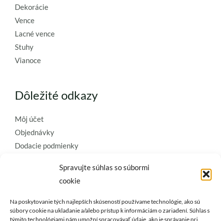
Dekorácie
Vence
Lacné vence
Stuhy
Vianoce
Dôležité odkazy
Môj účet
Objednávky
Dodacie podmienky
Obchodné podmienky
Spravujte súhlas so súbormi
Ochrana osobných údajov
cookie
Zásady používania súborov cookie
Na poskytovanie tých najlepších skúseností používame technológie, ako sú
Kontaktujte nás a požiadajte o
súbory cookie na ukladanie a/alebo prístup k informáciám o zariadení. Súhlas s
týmito technológiami nám umožní spracovávať údaje, ako je správanie pri