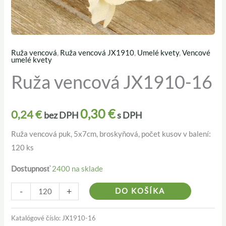
Ruža vencová
,
Ruža vencová JX1910
,
Umelé kvety
,
Vencové
množstvo
umelé kvety
Ruža
Ruža vencová JX1910-16
vencová
JX1910-
0,30
€
16
0,24
€
bez DPH
s DPH
Ruža vencová puk, 5x7cm, broskyňová, počet kusov v balení:
120 ks
Dostupnosť
2400 na sklade
Alternativ
-
+
DO KOŠÍKA
Katalógové číslo:
JX1910-16