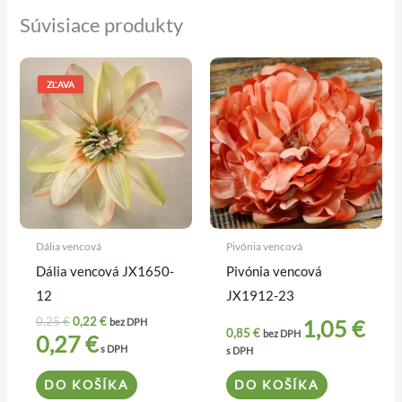
Súvisiace produkty
Pôvodná
Aktuálna
cena
cena
ZĽAVA
bola:
je:
0,25 €.
0,22 €.
Dália vencová
Pivónia vencová
Dália vencová JX1650-
Pivónia vencová
12
JX1912-23
0,25
€
0,22
€
1,05
€
bez DPH
0,85
€
bez DPH
0,27
€
s DPH
s DPH
DO KOŠÍKA
DO KOŠÍKA