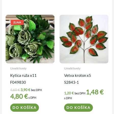
Pôvodná
Aktuálna
cena
cena
ZĽAVA
bola:
je:
4,60 €.
3,90 €.
Umelé kvety
Umelé kvety
Kytica ruža x11
Vetva kroton x5
F049830
S2843-1
4,60
€
3,90
€
1,48
€
bez DPH
1,20
€
bez DPH
4,80
€
s DPH
s DPH
DO KOŠÍKA
DO KOŠÍKA