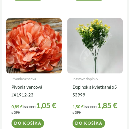
Pivónia vencová
Plastové doplnky
Pivónia vencová
Doplnok s kvietkami x5
JX1912-23
S3999
1,05
€
1,85
€
0,85
€
1,50
€
bez DPH
bez DPH
s DPH
s DPH
DO KOŠÍKA
DO KOŠÍKA