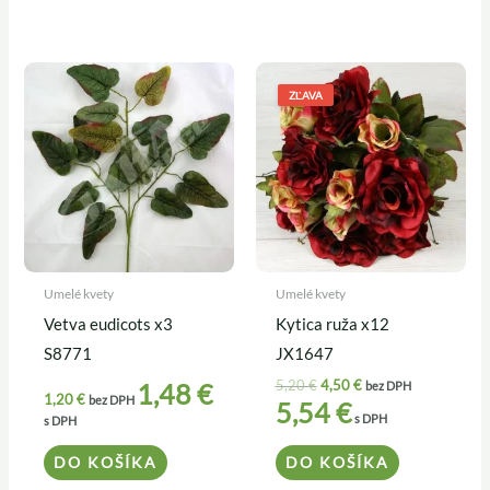
Pôvodná
Aktuálna
cena
cena
ZĽAVA
bola:
je:
5,20 €.
4,50 €.
Umelé kvety
Umelé kvety
Vetva eudicots x3
Kytica ruža x12
S8771
JX1647
5,20
€
4,50
€
1,48
€
bez DPH
1,20
€
bez DPH
5,54
€
s DPH
s DPH
DO KOŠÍKA
DO KOŠÍKA