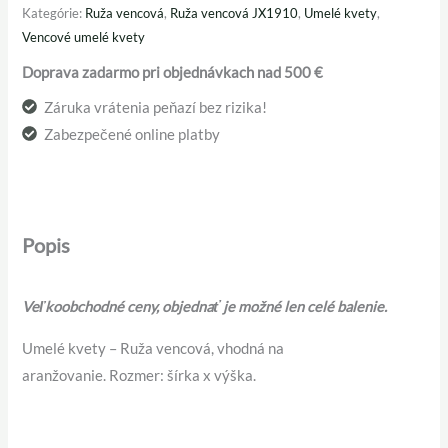
Kategórie:
Ruža vencová
,
Ruža vencová JX1910
,
Umelé kvety
,
Vencové umelé kvety
Doprava zadarmo pri objednávkach nad 500 €
Záruka vrátenia peňazí bez rizika!
Zabezpečené online platby
Popis
Veľkoobchodné ceny, objednať je možné len celé balenie.
Umelé kvety – Ruža vencová, vhodná na
aranžovanie. Rozmer: šírka x výška.