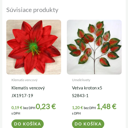
Súvisiace produkty
Klematis vencový
Umelé kvety
Klematis vencový
Vetva kroton x5
JX1917-19
S2843-1
0,23
€
1,48
€
0,19
€
1,20
€
bez DPH
bez DPH
s DPH
s DPH
DO KOŠÍKA
DO KOŠÍKA