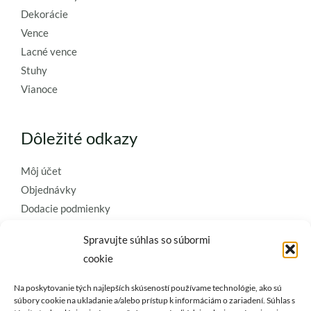
Dekorácie
Vence
Lacné vence
Stuhy
Vianoce
Dôležité odkazy
Môj účet
Objednávky
Dodacie podmienky
Obchodné podmienky
Spravujte súhlas so súbormi
Ochrana osobných údajov
cookie
Zásady používania súborov cookie
Na poskytovanie tých najlepších skúseností používame technológie, ako sú
Kontaktujte nás a požiadajte o
súbory cookie na ukladanie a/alebo prístup k informáciám o zariadení. Súhlas s