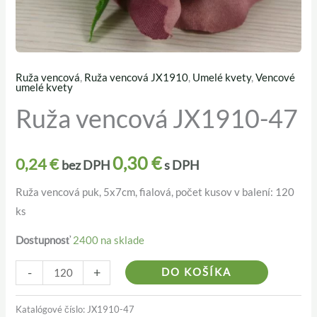
Ruža vencová
,
Ruža vencová JX1910
,
Umelé kvety
,
Vencové
množstvo
umelé kvety
Ruža
Ruža vencová JX1910-47
vencová
JX1910-
0,30
€
47
0,24
€
bez DPH
s DPH
Ruža vencová puk, 5x7cm, fialová, počet kusov v balení: 120
ks
Dostupnosť
2400 na sklade
Alternativ
-
+
DO KOŠÍKA
Katalógové číslo:
JX1910-47