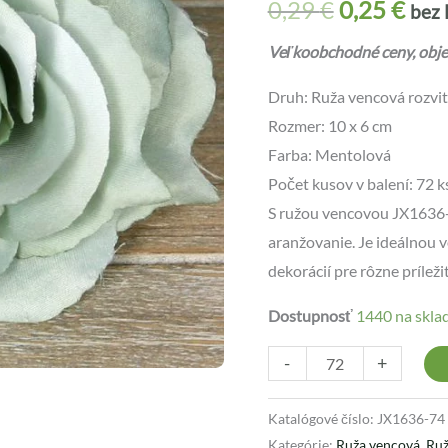
0,29
€
0,25
€
bez
Veľkoobchodné ceny, objed
Druh: Ruža vencová rozvi
Rozmer: 10 x 6 cm
Farba: Mentolová
Počet kusov v balení: 72 k
S ružou vencovou JX1636-
aranžovanie. Je ideálnou 
dekorácií pre rôzne príležit
Dostupnosť
1440 na skla
-
+
Katalógové číslo:
JX1636-74
Kategórie:
Ruža vencová
,
Ruž