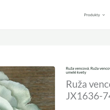
Produkty
Ruža vencová
,
Ruža venco
množstvo
Pôvodná
Akt
umelé kvety
Ruža
Ruža venc
cena
cen
vencová
rozvitá
bola:
je:
JX1636-7
JX1636-
0,29 €.
0,25
74