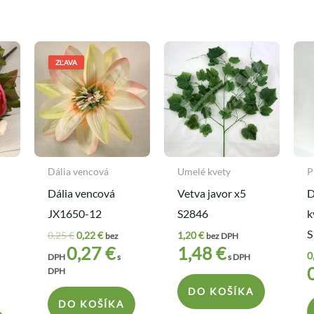
lna
Pôvodná
Aktuálna
cena
cena
ZĽAVA
bola:
je:
.
0,25 €.
0,22 €.
Dália vencová
Umelé kvety
P
Dália vencová
Vetva javor x5
D
JX1650-12
S2846
k
S
0,25
€
0,22
€
1,20
€
bez
bez DPH
0,27
€
1,48
€
0
DPH
s
s DPH
DPH
DO KOŠÍKA
DO KOŠÍKA