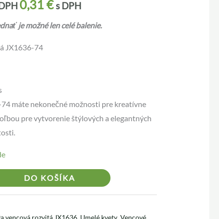
0,31
€
 DPH
s DPH
nať je možné len celé balenie.
tá JX1636-74
s
74 máte nekonečné možnosti pre kreatívne
voľbou pre vytvorenie štýlových a elegantných
osti.
de
Alternative:
DO KOŠÍKA
a vencová rozvitá JX1636
,
Umelé kvety
,
Vencové