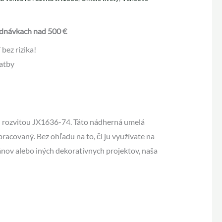
dnávkach nad 500 €
bez rizika!
atby
 rozvitou JX1636-74. Táto nádherná umelá
pracovaný. Bez ohľadu na to, či ju využívate na
v alebo iných dekoratívnych projektov, naša