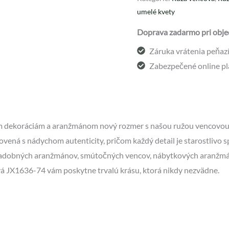
umelé kvety
Doprava zadarmo pri obje
Záruka vrátenia peňazí 
Zabezpečené online pl
im dekoráciám a aranžmánom nový rozmer s našou ružou vencovou
ovená s nádychom autenticity, pričom každý detail je starostlivo s
adobných aranžmánov, smútočných vencov, nábytkových aranžmáno
á JX1636-74 vám poskytne trvalú krásu, ktorá nikdy nezvädne.