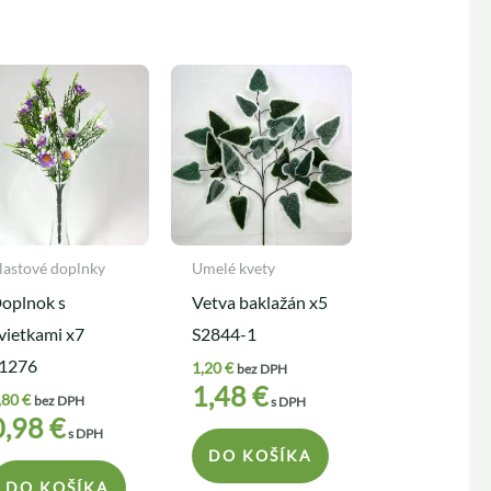
lastové doplnky
Umelé kvety
oplnok s
Vetva baklažán x5
vietkami x7
S2844-1
1276
1,20
€
bez DPH
1,48
€
,80
€
bez DPH
s DPH
0,98
€
s DPH
DO KOŠÍKA
DO KOŠÍKA