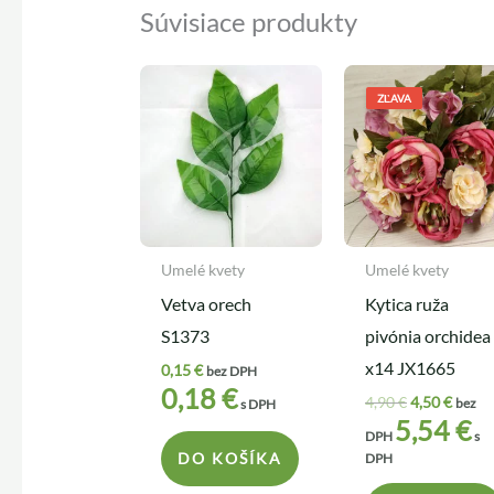
Súvisiace produkty
Pôvodná
Aktuá
cena
cena
ZĽAVA
bola:
je:
4,90 €.
4,50 €
Umelé kvety
Umelé kvety
Vetva orech
Kytica ruža
S1373
pivónia orchidea
x14 JX1665
0,15
€
bez DPH
0,18
€
4,90
€
4,50
€
bez
s DPH
5,54
€
DPH
s
DO KOŠÍKA
DPH