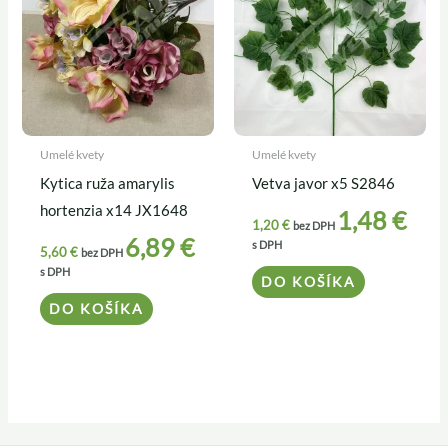
Umelé kvety
Umelé kvety
Kytica ruža amarylis
Vetva javor x5 S2846
hortenzia x14 JX1648
1,48
€
1,20
€
bez DPH
6,89
€
s DPH
5,60
€
bez DPH
s DPH
DO KOŠÍKA
DO KOŠÍKA