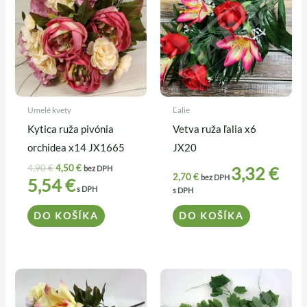
4,90 €.
4,50 €.
Umelé kvety
Ľalie
Kytica ruža pivónia
Vetva ruža ľalia x6
orchidea x14 JX1665
JX20
4,90
€
4,50
€
3,32
€
bez DPH
2,70
€
bez DPH
5,54
€
s DPH
s DPH
DO KOŠÍKA
DO KOŠÍKA