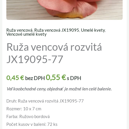
Ruža vencová
,
Ruža vencová JX19095
,
Umelé kvety
,
množstvo
Vencové umelé kvety
Ruža
Ruža vencová rozvitá
vencová
JX19095-77
rozvitá
JX19095-
77
0,55
€
0,45
€
bez DPH
s DPH
Veľkoobchodné ceny, objednať je možné len celé balenie.
Druh: Ruža vencová rozvitá JX19095-77
Rozmer: 10 x 7 cm
Farba: Ružovo bordová
Počet kusov v balení: 72 ks