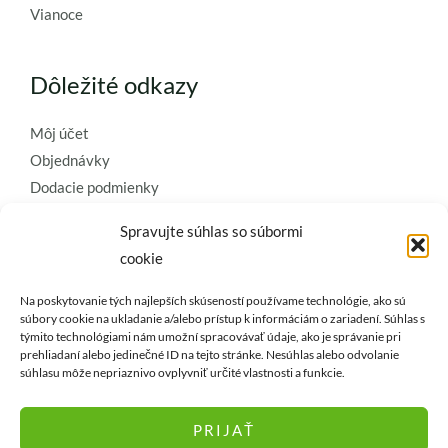
Vianoce
Dôležité odkazy
Môj účet
Objednávky
Dodacie podmienky
Obchodné podmienky
Spravujte súhlas so súbormi
Ochrana osobných údajov
cookie
Zásady používania súborov cookie
Na poskytovanie tých najlepších skúseností používame technológie, ako sú
Kontaktujte nás a požiadajte o
súbory cookie na ukladanie a/alebo prístup k informáciám o zariadení. Súhlas s
týmito technológiami nám umožní spracovávať údaje, ako je správanie pri
najkvalitnejšie umelé kvety a
prehliadaní alebo jedinečné ID na tejto stránke. Nesúhlas alebo odvolanie
dekorácie..
súhlasu môže nepriaznivo ovplyvniť určité vlastnosti a funkcie.
PRIJAŤ