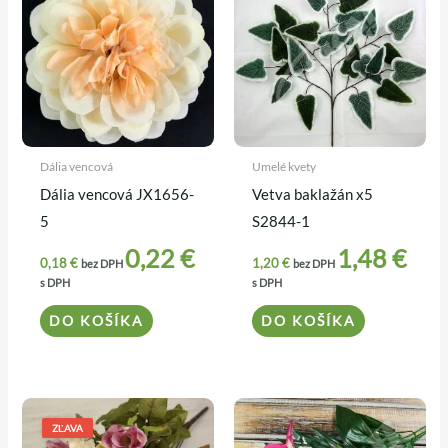
Dália vencová
Umelé kvety
Dália vencová JX1656-
Vetva baklažán x5
5
S2844-1
0,22
€
1,48
€
0,18
€
1,20
€
bez DPH
bez DPH
s DPH
s DPH
DO KOŠÍKA
DO KOŠÍKA
Pôvodná
Aktuálna
cena
cena
ZĽAVA
bola:
je: