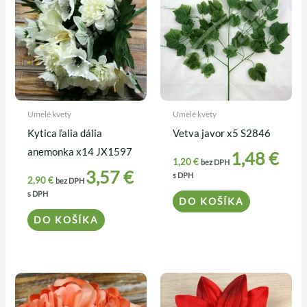
Umelé kvety
Umelé kvety
Kytica ľalia dália
Vetva javor x5 S2846
anemonka x14 JX1597
1,48
€
1,20
€
bez DPH
3,57
€
s DPH
2,90
€
bez DPH
s DPH
DO KOŠÍKA
DO KOŠÍKA