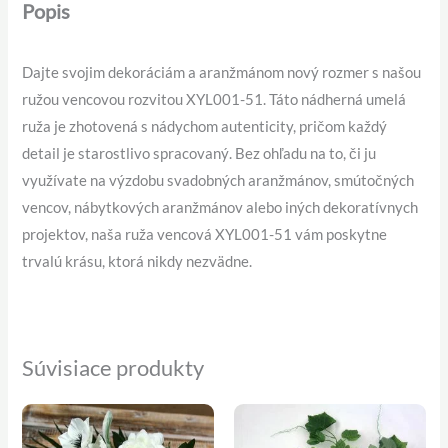
Popis
Dajte svojim dekoráciám a aranžmánom nový rozmer s našou
ružou vencovou rozvitou XYL001-51. Táto nádherná umelá
ruža je zhotovená s nádychom autenticity, pričom každý
detail je starostlivo spracovaný. Bez ohľadu na to, či ju
využívate na výzdobu svadobných aranžmánov, smútočných
vencov, nábytkových aranžmánov alebo iných dekoratívnych
projektov, naša ruža vencová XYL001-51 vám poskytne
trvalú krásu, ktorá nikdy nezvädne.
Súvisiace produkty