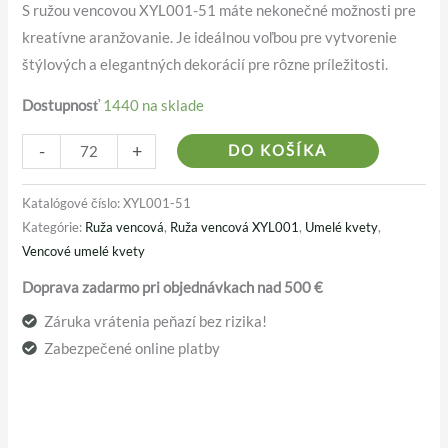
S ružou vencovou XYL001-51 máte nekonečné možnosti pre
kreatívne aranžovanie. Je ideálnou voľbou pre vytvorenie
štýlových a elegantných dekorácií pre rôzne príležitosti.
Dostupnosť
1440 na sklade
Alternativ
-
+
DO KOŠÍKA
Katalógové číslo:
XYL001-51
Kategórie:
Ruža vencová
,
Ruža vencová XYL001
,
Umelé kvety
,
Vencové umelé kvety
Doprava zadarmo pri objednávkach nad 500 €
Záruka vrátenia peňazí bez rizika!
Zabezpečené online platby