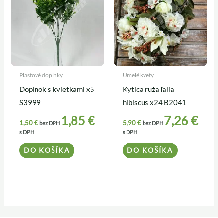
Plastové doplnky
Umelé kvety
Doplnok s kvietkami x5
Kytica ruža ľalia
S3999
hibiscus x24 B2041
1,85
€
7,26
€
1,50
€
5,90
€
bez DPH
bez DPH
s DPH
s DPH
DO KOŠÍKA
DO KOŠÍKA