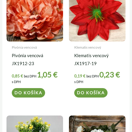
Pivónia vencová
Klematis vencový
Pivónia vencová
Klematis vencový
JX1912-23
JX1917-19
1,05
€
0,23
€
0,85
€
0,19
€
bez DPH
bez DPH
s DPH
s DPH
DO KOŠÍKA
DO KOŠÍKA