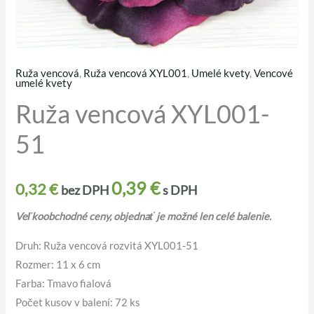
Ruža vencová
,
Ruža vencová XYL001
,
Umelé kvety
,
Vencové
množstvo
umelé kvety
Ruža
Ruža vencová XYL001-
vencová
51
XYL001-
51
0,39
€
0,32
€
bez DPH
s DPH
Veľkoobchodné ceny, objednať je možné len celé balenie.
Druh: Ruža vencová rozvitá XYL001-51
Rozmer: 11 x 6 cm
Farba: Tmavo fialová
Počet kusov v balení: 72 ks