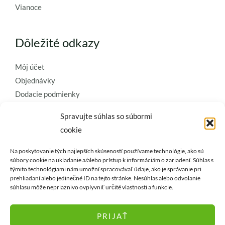
Vianoce
Dôležité odkazy
Môj účet
Objednávky
Dodacie podmienky
Obchodné podmienky
Spravujte súhlas so súbormi
Ochrana osobných údajov
cookie
Zásady používania súborov cookie
Na poskytovanie tých najlepších skúseností používame technológie, ako sú
Kontaktujte nás a požiadajte o
súbory cookie na ukladanie a/alebo prístup k informáciám o zariadení. Súhlas s
týmito technológiami nám umožní spracovávať údaje, ako je správanie pri
najkvalitnejšie umelé kvety a
prehliadaní alebo jedinečné ID na tejto stránke. Nesúhlas alebo odvolanie
dekorácie..
súhlasu môže nepriaznivo ovplyvniť určité vlastnosti a funkcie.
PRIJAŤ