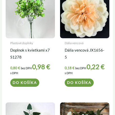
Plastové doplnky
Dália vencová
Doplnok s kvietkami x7
Dália vencová JX1656-
S1278
5
0,98
€
0,22
€
0,80
€
0,18
€
bez DPH
bez DPH
s DPH
s DPH
DO KOŠÍKA
DO KOŠÍKA