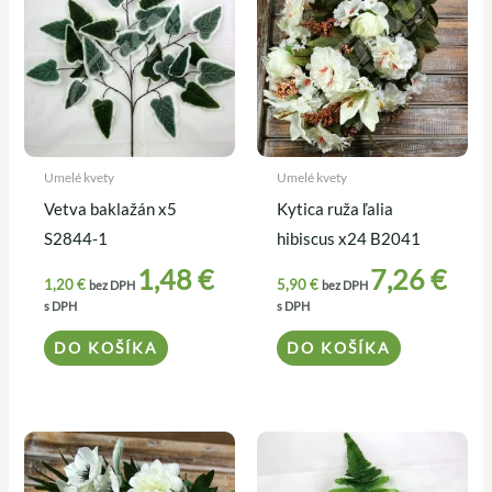
Umelé kvety
Umelé kvety
Vetva baklažán x5
Kytica ruža ľalia
S2844-1
hibiscus x24 B2041
1,48
€
7,26
€
1,20
€
5,90
€
bez DPH
bez DPH
s DPH
s DPH
DO KOŠÍKA
DO KOŠÍKA