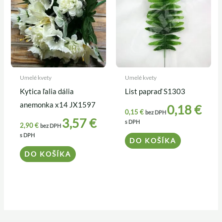
Umelé kvety
Umelé kvety
Kytica ľalia dália
List papraď S1303
anemonka x14 JX1597
0,18
€
0,15
€
bez DPH
3,57
€
s DPH
2,90
€
bez DPH
s DPH
DO KOŠÍKA
DO KOŠÍKA