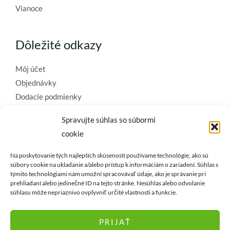
Vianoce
Dôležité odkazy
Môj účet
Objednávky
Dodacie podmienky
Obchodné podmienky
Spravujte súhlas so súbormi
Ochrana osobných údajov
cookie
Zásady používania súborov cookie
Na poskytovanie tých najlepších skúseností používame technológie, ako sú
Kontaktujte nás a požiadajte o
súbory cookie na ukladanie a/alebo prístup k informáciám o zariadení. Súhlas s
týmito technológiami nám umožní spracovávať údaje, ako je správanie pri
najkvalitnejšie umelé kvety a
prehliadaní alebo jedinečné ID na tejto stránke. Nesúhlas alebo odvolanie
dekorácie..
súhlasu môže nepriaznivo ovplyvniť určité vlastnosti a funkcie.
PRIJAŤ