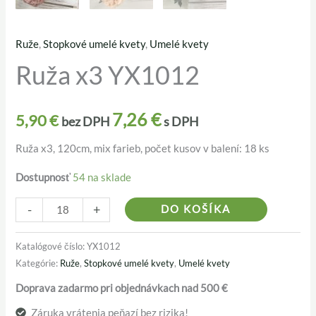
Ruže
,
Stopkové umelé kvety
,
Umelé kvety
množstvo
Ruža x3 YX1012
Ruža
x3
YX1012
7,26
€
5,90
€
bez DPH
s DPH
Ruža x3, 120cm, mix farieb, počet kusov v balení: 18 ks
Dostupnosť
54 na sklade
Alternativ
-
+
DO KOŠÍKA
Katalógové číslo:
YX1012
Kategórie:
Ruže
,
Stopkové umelé kvety
,
Umelé kvety
Doprava zadarmo pri objednávkach nad 500 €
Záruka vrátenia peňazí bez rizika!