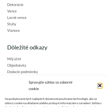
Dekorácie
Vence
Lacné vence
Stuhy
Vianoce
Dôležité odkazy
Môj účet
Objednávky
Dodacie podmienky
Obchodné podmienky
Spravujte súhlas so súbormi
Ochrana osobných údajov
cookie
Zásady používania súborov cookie
Na poskytovanie tých najlepších skúseností používame technológie, ako sú
Kontaktujte nás a požiadajte o
súbory cookie na ukladanie a/alebo prístup k informáciám o zariadení. Súhlas s