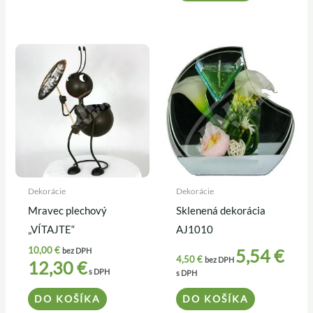
Dekorácie
Dekorácie
Mravec plechový
Sklenená dekorácia
„VÍTAJTE“
AJ1010
10,00
€
5,54
€
bez DPH
4,50
€
bez DPH
12,30
€
s DPH
s DPH
DO KOŠÍKA
DO KOŠÍKA