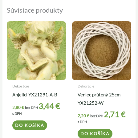
Súvisiace produkty
Dekorácie
Dekorácie
Anjelíci YX21291-A-B
Veniec prútený 25cm
YX21252-W
3,44
€
2,80
€
bez DPH
2,71
€
s DPH
2,20
€
bez DPH
s DPH
DO KOŠÍKA
DO KOŠÍKA