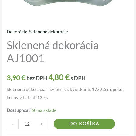
Dekorácie
,
Sklenené dekorácie
množstvo
Sklenená dekorácia
Sklenená
dekorácia
AJ1001
AJ1001
4,80
€
3,90
€
bez DPH
s DPH
Sklenená dekorácia – svietnik s kvietkami, 17x23cm, počet
kusov v balení: 12 ks
Dostupnosť
60 na sklade
Alternativ
-
+
DO KOŠÍKA