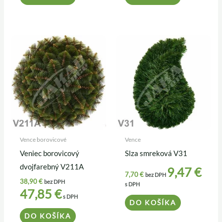
Vence borovicové
Vence
Veniec borovicový
Slza smreková V31
dvojfarebný V211A
9,47
€
7,70
€
bez DPH
38,90
€
bez DPH
s DPH
47,85
€
s DPH
DO KOŠÍKA
DO KOŠÍKA