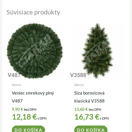
Súvisiace produkty
Vence
Vence
Veniec smrekový plný
Slza borovicová
V487
klasická V3588
9,90
€
13,60
€
bez DPH
bez DPH
12,18
€
16,73
€
s DPH
s DPH
DO KOŠÍKA
DO KOŠÍKA