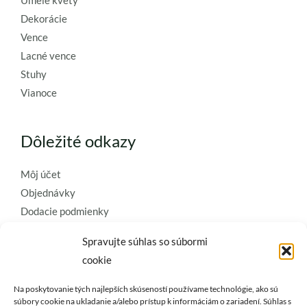
Umelé kvety
Dekorácie
Vence
Lacné vence
Stuhy
Vianoce
Dôležité odkazy
Môj účet
Objednávky
Dodacie podmienky
Obchodné podmienky
Spravujte súhlas so súbormi
Ochrana osobných údajov
cookie
Zásady používania súborov cookie
Na poskytovanie tých najlepších skúseností používame technológie, ako sú
Kontaktujte nás a požiadajte o
súbory cookie na ukladanie a/alebo prístup k informáciám o zariadení. Súhlas s