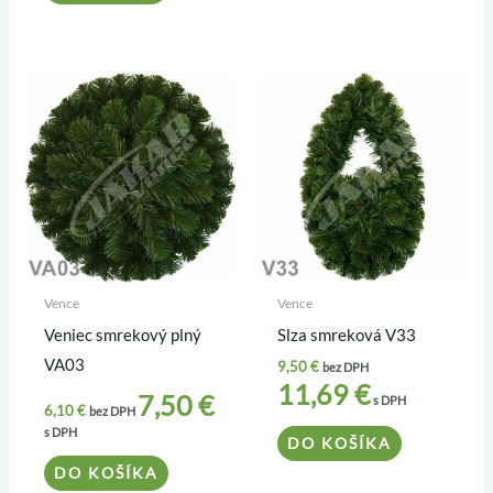
Vence
Vence
Veniec smrekový plný
Slza smreková V33
VA03
9,50
€
bez DPH
11,69
€
7,50
€
s DPH
6,10
€
bez DPH
s DPH
DO KOŠÍKA
DO KOŠÍKA