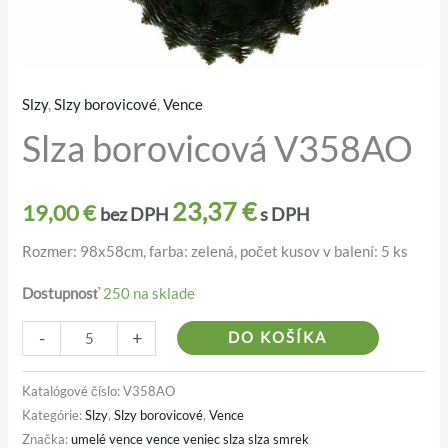
Slzy
,
Slzy borovicové
,
Vence
množstvo
Slza borovicová V358AO
Slza
borovicová
V358AO
23,37
€
19,00
€
bez DPH
s DPH
Rozmer: 98x58cm, farba: zelená, počet kusov v balení: 5 ks
Dostupnosť
250 na sklade
Alternativ
-
+
DO KOŠÍKA
Katalógové číslo:
V358AO
Kategórie:
Slzy
,
Slzy borovicové
,
Vence
Značka:
umelé vence vence veniec slza slza smrek