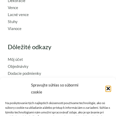
Dekorácie
Vence
Lacné vence
Stuhy
Vianoce
Dôležité odkazy
Môj účet
Objednávky
Dodacie podmienky
Obchodné podmienky
Spravujte súhlas so súbormi
Ochrana osobných údajov
cookie
Zásady používania súborov cookie
Na poskytovanie tých najlepších skúseností používame technológie, ako sú
Kontaktujte nás a požiadajte o
súbory cookie na ukladanie a/alebo prístup k informáciám o zariadení. Súhlas s
najkvalitnejšie umelé kvety a
týmito technológiami nám umožní spracovávať údaje, ako je správanie pri