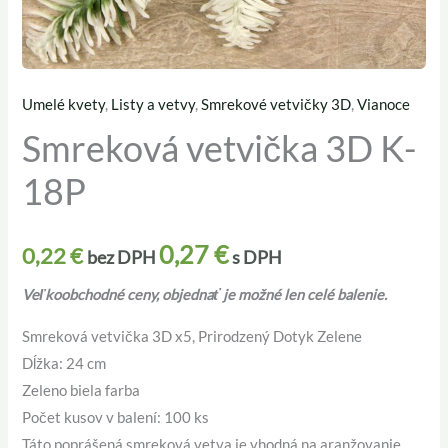
Umelé kvety
,
Listy a vetvy
,
Smrekové vetvičky 3D
,
Vianoce
množstvo
Smreková vetvička 3D K-
Smreková
vetvička
18P
3D
K-
18P
0,27
€
0,22
€
bez DPH
s DPH
Veľkoobchodné ceny, objednať je možné len celé balenie.
Smreková vetvička 3D x5, Prirodzený Dotyk Zelene
Dĺžka: 24 cm
Zeleno biela farba
Počet kusov v balení: 100 ks
Táto poprášená smreková vetva je vhodná na aranžovanie,