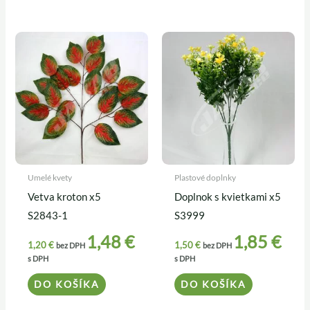
Umelé kvety
Plastové doplnky
Vetva kroton x5
Doplnok s kvietkami x5
S2843-1
S3999
1,48
€
1,85
€
1,20
€
1,50
€
bez DPH
bez DPH
s DPH
s DPH
DO KOŠÍKA
DO KOŠÍKA