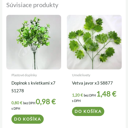
Súvisiace produkty
Plastové doplnky
Umelé kvety
Doplnok s kvietkami x7
Vetva javor x3 S8877
S1278
1,48
€
1,20
€
bez DPH
0,98
€
s DPH
0,80
€
bez DPH
s DPH
DO KOŠÍKA
DO KOŠÍKA