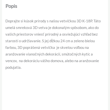
Popis
Doprajte si kúsok prírody s našou vetvičkou 3D K-18P. Táto
umelá smreková 3D vetva je dokonalým spôsobom, ako do
vašich priestorov vniesť prírodný a osviežujúci vzhľad bez
starostí o udržiavanie. S jej dĺžkou 24 cm a zeleno bielou
farbou, 3D poprášená vetvička je skvelou voľbou na
aranžovanie vianočných dekorácií, smútočných kytíc a
vencov, na dekoráciu vášho domova, alebo na aranžovanie
podujatia.