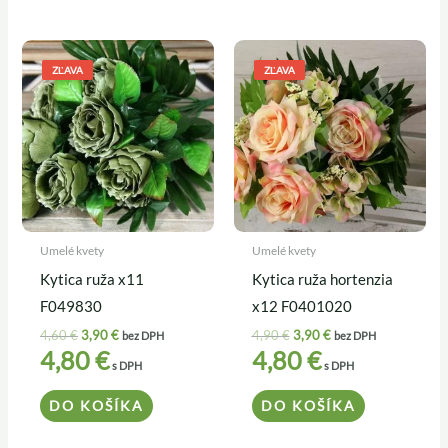
Pôvodná
Aktuálna
Pôvodná
Aktuálna
cena
cena
cena
cena
ZĽAVA
ZĽAVA
bola:
je:
bola:
je:
4,60 €.
3,90 €.
4,90 €.
3,90 €.
Umelé kvety
Umelé kvety
Kytica ruža x11
Kytica ruža hortenzia
F049830
x12 F0401020
4,60
€
3,90
€
4,90
€
3,90
€
bez DPH
bez DPH
4,80
€
4,80
€
s DPH
s DPH
DO KOŠÍKA
DO KOŠÍKA