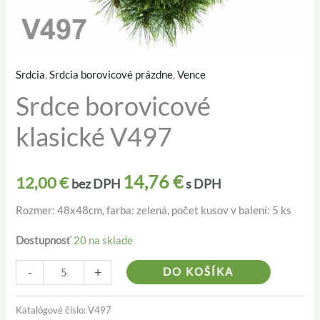
Srdcia
,
Srdcia borovicové prázdne
,
Vence
množstvo
Srdce borovicové
Srdce
borovicové
klasické V497
klasické
V497
14,76
€
12,00
€
bez DPH
s DPH
Rozmer: 48x48cm, farba: zelená, počet kusov v balení: 5 ks
Dostupnosť
20 na sklade
Alternativ
-
+
DO KOŠÍKA
Katalógové číslo:
V497