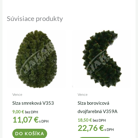
Súvisiace produkty
Vence
Vence
Slza smreková V353
Slza borovicová
dvojfarebná V359A
9,00
€
bez DPH
11,07
€
18,50
€
bez DPH
s DPH
22,76
€
s DPH
DO KOŠÍKA