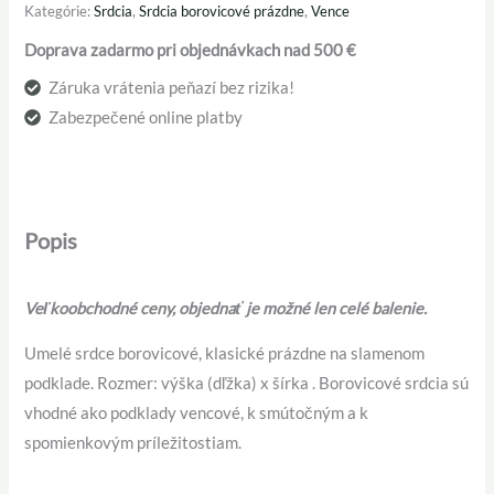
Kategórie:
Srdcia
,
Srdcia borovicové prázdne
,
Vence
Doprava zadarmo pri objednávkach nad 500 €
Záruka vrátenia peňazí bez rizika!
Zabezpečené online platby
Popis
Veľkoobchodné ceny, objednať je možné len celé balenie.
Umelé srdce borovicové, klasické prázdne na slamenom
podklade. Rozmer: výška (dľžka) x šírka . Borovicové srdcia sú
vhodné ako podklady vencové, k smútočným a k
spomienkovým príležitostiam.