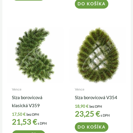
DO KOŠÍKA
Vence
Vence
Slza borovicová
Slza borovicová V354
klasická V359
18,90
€
bez DPH
23,25
€
17,50
€
bez DPH
s DPH
21,53
€
s DPH
DO KOŠÍKA