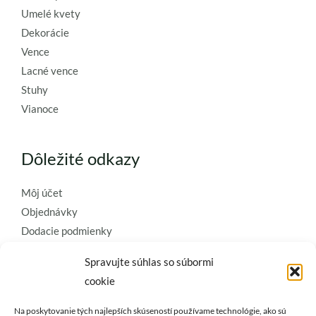
Umelé kvety
Dekorácie
Vence
Lacné vence
Stuhy
Vianoce
Dôležité odkazy
Môj účet
Objednávky
Dodacie podmienky
Obchodné podmienky
Spravujte súhlas so súbormi
Ochrana osobných údajov
cookie
Zásady používania súborov cookie
Na poskytovanie tých najlepších skúseností používame technológie, ako sú