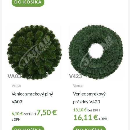
DO KOŠÍKA
Vence
Vence
Veniec smrekový plný
Veniec smrekový
VA03
prázdny V423
13,10
€
7,50
€
bez DPH
6,10
€
bez DPH
16,11
€
s DPH
s DPH