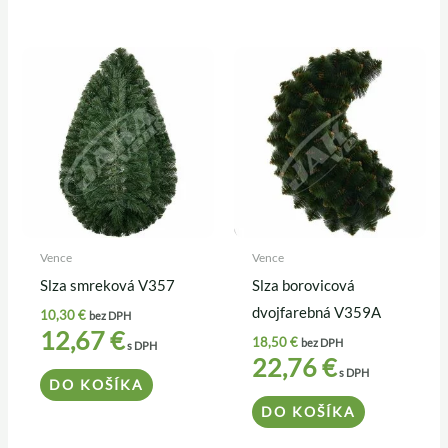
Vence
Vence
Slza smreková V357
Slza borovicová
dvojfarebná V359A
10,30
€
bez DPH
12,67
€
18,50
€
bez DPH
s DPH
22,76
€
s DPH
DO KOŠÍKA
DO KOŠÍKA