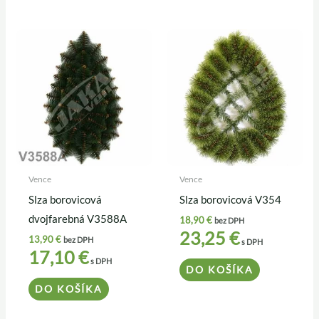
Vence
Vence
Slza borovicová
Slza borovicová V354
dvojfarebná V3588A
18,90
€
bez DPH
23,25
€
13,90
€
bez DPH
s DPH
17,10
€
s DPH
DO KOŠÍKA
DO KOŠÍKA