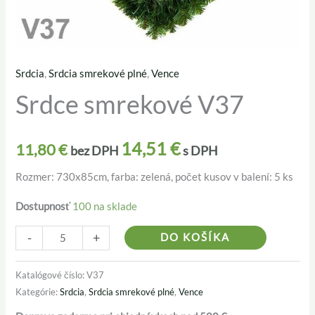
Srdcia
,
Srdcia smrekové plné
,
Vence
množstvo
Srdce smrekové V37
Srdce
smrekové
V37
14,51
€
11,80
€
bez DPH
s DPH
Rozmer: 730x85cm, farba: zelená, počet kusov v balení: 5 ks
Dostupnosť
100 na sklade
Alternativ
-
+
DO KOŠÍKA
Katalógové číslo:
V37
Kategórie:
Srdcia
,
Srdcia smrekové plné
,
Vence