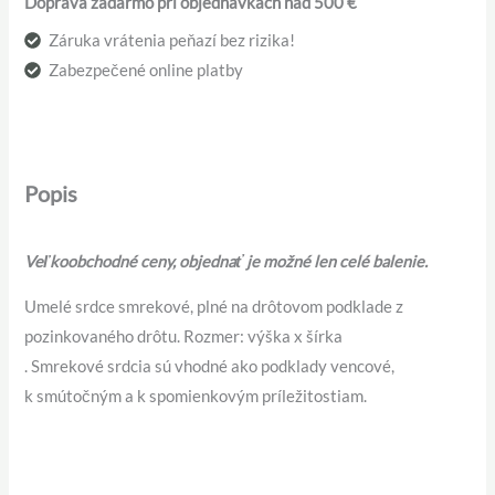
Doprava zadarmo pri objednávkach nad 500 €
Záruka vrátenia peňazí bez rizika!
Zabezpečené online platby
Popis
Veľkoobchodné ceny, objednať je možné len celé balenie.
Umelé srdce smrekové, plné na drôtovom podklade z
pozinkovaného drôtu. Rozmer: výška x šírka
. Smrekové srdcia sú vhodné ako podklady vencové,
k smútočným a k spomienkovým príležitostiam.