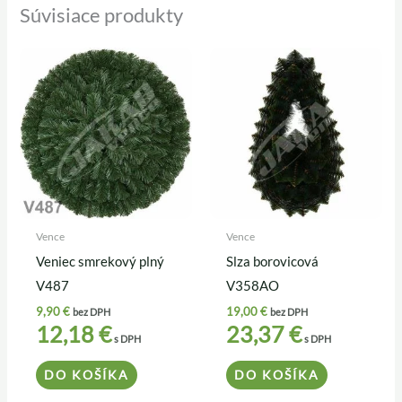
Súvisiace produkty
Vence
Vence
Veniec smrekový plný
Slza borovicová
V487
V358AO
9,90
€
19,00
€
bez DPH
bez DPH
12,18
€
23,37
€
s DPH
s DPH
DO KOŠÍKA
DO KOŠÍKA