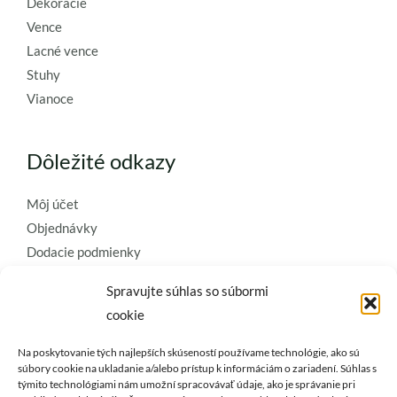
Dekorácie
Vence
Lacné vence
Stuhy
Vianoce
Dôležité odkazy
Môj účet
Objednávky
Dodacie podmienky
Obchodné podmienky
Spravujte súhlas so súbormi
Ochrana osobných údajov
cookie
Zásady používania súborov cookie
Na poskytovanie tých najlepších skúseností používame technológie, ako sú
Kontaktujte nás a požiadajte o
súbory cookie na ukladanie a/alebo prístup k informáciám o zariadení. Súhlas s
týmito technológiami nám umožní spracovávať údaje, ako je správanie pri
najkvalitnejšie umelé kvety a