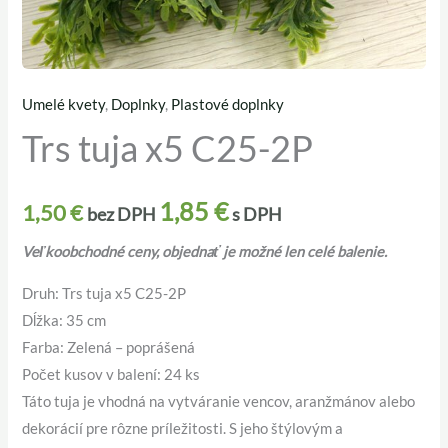
Umelé kvety
,
Doplnky
,
Plastové doplnky
množstvo
Trs tuja x5 C25-2P
Trs
tuja
x5
1,85
€
1,50
€
bez DPH
s DPH
C25-
2P
Veľkoobchodné ceny, objednať je možné len celé balenie.
Druh: Trs tuja x5 C25-2P
Dĺžka: 35 cm
Farba: Zelená – poprášená
Počet kusov v balení: 24 ks
Táto tuja je vhodná na vytváranie vencov, aranžmánov alebo
dekorácií pre rôzne príležitosti. S jeho štýlovým a