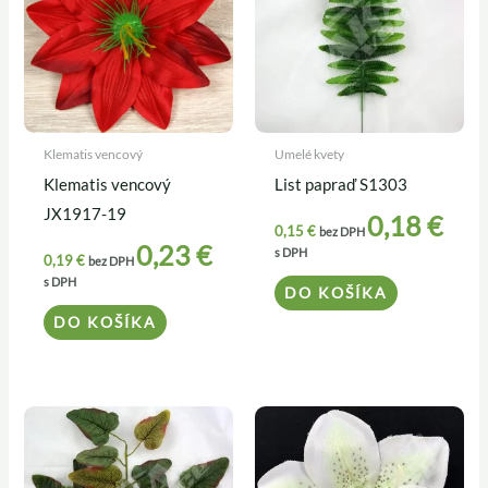
Klematis vencový
Umelé kvety
Klematis vencový
List papraď S1303
JX1917-19
0,18
€
0,15
€
bez DPH
0,23
€
s DPH
0,19
€
bez DPH
s DPH
DO KOŠÍKA
DO KOŠÍKA