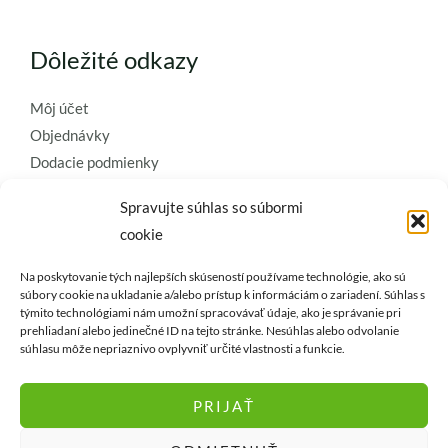
Dôležité odkazy
Môj účet
Objednávky
Dodacie podmienky
Obchodné podmienky
Spravujte súhlas so súbormi
Ochrana osobných údajov
cookie
Zásady používania súborov cookie
Na poskytovanie tých najlepších skúseností používame technológie, ako sú
Kontaktujte nás a požiadajte o
súbory cookie na ukladanie a/alebo prístup k informáciám o zariadení. Súhlas s
najkvalitnejšie umelé kvety a
týmito technológiami nám umožní spracovávať údaje, ako je správanie pri
prehliadaní alebo jedinečné ID na tejto stránke. Nesúhlas alebo odvolanie
dekorácie..
súhlasu môže nepriaznivo ovplyvniť určité vlastnosti a funkcie.
PRIJAŤ