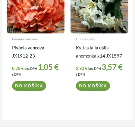
Pivónia vencová
Umelé kvety
Pivónia vencová
Kytica ľalia dália
JX1912-23
anemonka x14 JX1597
1,05
€
3,57
€
0,85
€
2,90
€
bez DPH
bez DPH
s DPH
s DPH
DO KOŠÍKA
DO KOŠÍKA