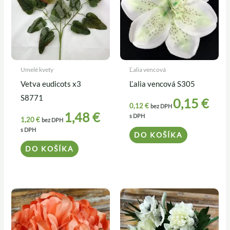
Umelé kvety
Ľalia vencová
Vetva eudicots x3
Ľalia vencová S305
S8771
0,15
€
0,12
€
bez DPH
1,48
€
s DPH
1,20
€
bez DPH
s DPH
DO KOŠÍKA
DO KOŠÍKA