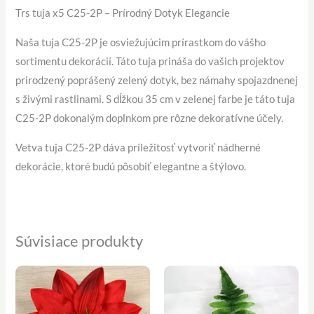
Trs tuja x5 C25-2P – Prírodný Dotyk Elegancie
Naša tuja C25-2P je osviežujúcim prírastkom do vášho
sortimentu dekorácií. Táto tuja prináša do vašich projektov
prirodzený poprášený zelený dotyk, bez námahy spojazdnenej
s živými rastlinami. S dĺžkou 35 cm v zelenej farbe je táto tuja
C25-2P dokonalým doplnkom pre rôzne dekoratívne účely.
Vetva tuja C25-2P dáva príležitosť vytvoriť nádherné
dekorácie, ktoré budú pôsobiť elegantne a štýlovo.
Súvisiace produkty