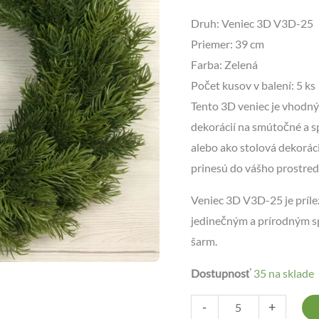
Druh: Veniec 3D V3D-25
Priemer: 39 cm
Farba: Zelená
Počet kusov v balení: 5 ks
Tento 3D veniec je vhodný
dekorácií na smútočné a sp
alebo ako stolová dekoráci
prinesú do vášho prostred
Veniec 3D V3D-25 je prílež
jedinečným a prírodným 
šarm.
Dostupnosť
35 na sklade
-
+