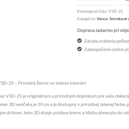
Katalógové číslo:
V3D-25
Kategórie:
Vence
,
Smrekové 
Doprava zadarmo pri obje
Záruka vrátenia peňazí 
Zabezpečené online pl
3D-25 – Prírodný Šmrnc vo Vašom Interiéri
ec V3D-25 je originálnym a prírodným doplnkom pre vašu dekorá
emer 3D venčeka je 39 cm a je dostupný v prírodnej zelenej farbe, p
m drôtom. Jeho 3D dizajn pridáva šmrnc a hlbšiu dimenziu do váš