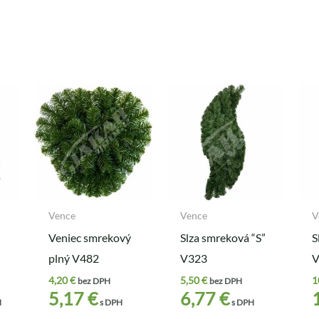
Vence
Vence
V
Veniec smrekový
Slza smreková “S”
S
plný V482
V323
V
4,20
€
5,50
€
1
bez DPH
bez DPH
5,17
€
6,77
€
H
s DPH
s DPH