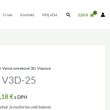
O nás
Kontakt
Môj účet
0,00
€
D
,
Vence smrekové 3D
,
Vianoce
D V3D-25
,18
€
s DPH
nať je možné len celé balenie.