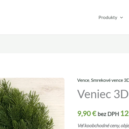
Produkty
Vence
,
Smrekové vence 3
množstvo
Veniec 3
Veniec
3D
V3D-
12
9,90
€
bez DPH
25
Veľkoobchodné ceny, objed