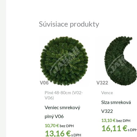
Súvisiace produkty
Plné 48-80cm (V02-
Vence
V06)
Slza smreková
Veniec smrekový
V322
plný V06
13,10
€
bez DPH
10,70
€
16,11
€
bez DPH
s DP
13,16
€
s DPH