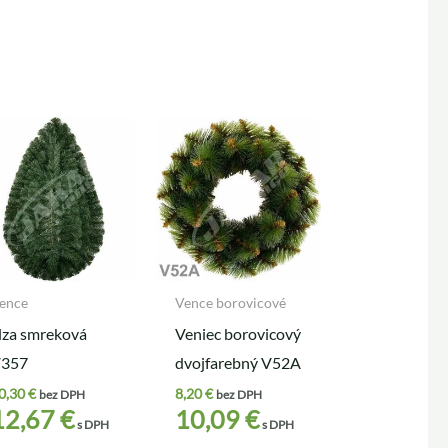
ence
Vence borovicové
lza smreková
Veniec borovicový
357
dvojfarebný V52A
0,30
€
8,20
€
bez DPH
bez DPH
12,67
€
10,09
€
s DPH
s DPH