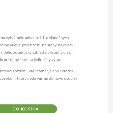
 na vytváranie adventných a vianočných
omienkové príležitostí, na steny, na dvere
a. Jeho autentický vzhľad a prírodný dizajn
ia prírodný šmrnc a jedinečný výraz.
itosťou ozdobiť váš interiér, alebo exteriér
spôsobom, ktorý dodá vášmu domovu osobitý
Alternative:
DO KOŠÍKA