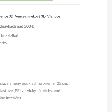
vence 3D
,
Vence smrekové 3D
,
Vianoce
dnávkach nad 500 €
bez rizika!
atby
ciu. Slamený podklad má priemer 25 cm,
lastové (PE) vetvičky sú prichytené s
ho interiéru.