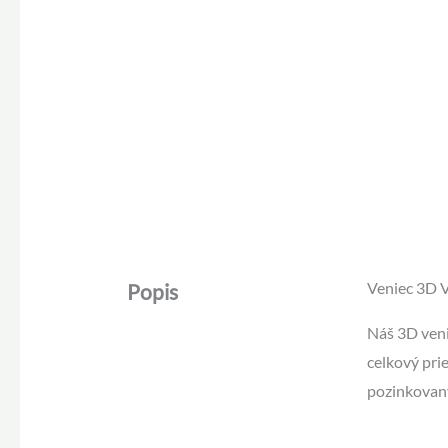
Veniec 3D V
Popis
Náš 3D veni
celkový pri
pozinkovaný