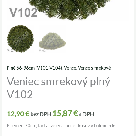
Plné 56-96cm (V101-V104)
,
Vence
,
Vence smrekové
množstvo
Veniec smrekový plný
Veniec
smrekový
V102
plný
V102
15,87
€
12,90
€
bez DPH
s DPH
Priemer: 70cm, farba: zelená, počet kusov v balení: 5 ks