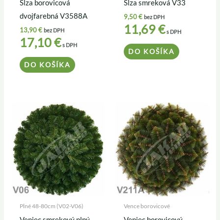
Slza borovicová
Slza smreková V33
dvojfarebná V3588A
9,50
€
bez DPH
11,69
€
13,90
€
bez DPH
s DPH
17,10
€
s DPH
DO KOŠÍKA
DO KOŠÍKA
Plné 48-80cm (V02-V06)
Vence borovicové
Veniec smrekový plný
Veniec borovicový