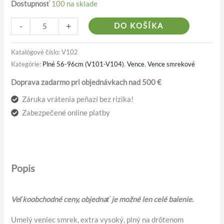
Dostupnosť
100 na sklade
Alternativ
-
+
DO KOŠÍKA
Katalógové číslo:
V102
Kategórie:
Plné 56-96cm (V101-V104)
,
Vence
,
Vence smrekové
Doprava zadarmo pri objednávkach nad 500 €
Záruka vrátenia peňazí bez rizika!
Zabezpečené online platby
Popis
Veľkoobchodné ceny, objednať je možné len celé balenie.
Umelý veniec smrek, extra vysoký, plný na drôtenom