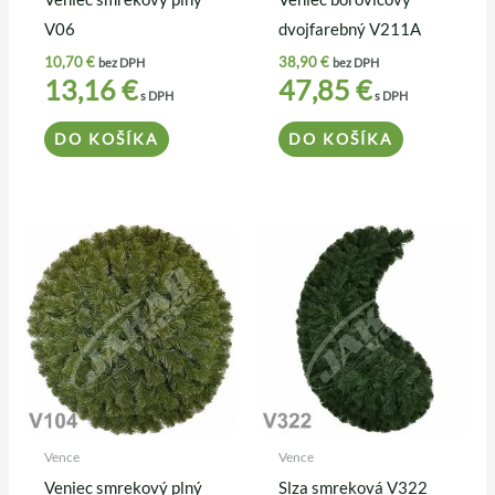
V06
dvojfarebný V211A
10,70
€
38,90
€
bez DPH
bez DPH
13,16
€
47,85
€
s DPH
s DPH
DO KOŠÍKA
DO KOŠÍKA
Vence
Vence
Veniec smrekový plný
Slza smreková V322