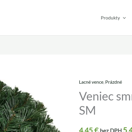
Produkty
Lacné vence
,
Prázdné
množstvo
Veniec sm
Veniec
smrekový
SM
prázdny
SM
5,
4,45
€
bez DPH