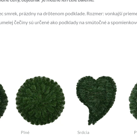
c smrek, prázdny na drôtenom podklade. Rozmer: vonkajší priem
umelej čečiny sú určené ako podklady na smútočné a spomienkové 
Plné
Srdcia
P