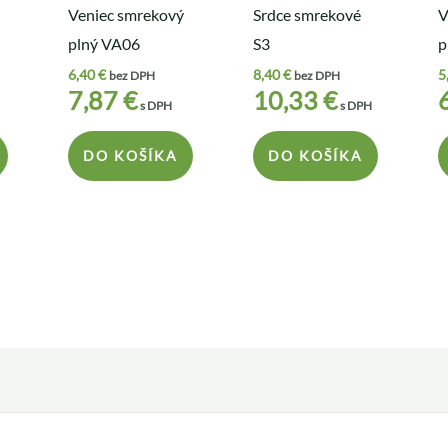
Veniec smrekový
Srdce smrekové
V
plný VA06
S3
p
6,40
€
8,40
€
5
bez DPH
bez DPH
7,87
€
10,33
€
s DPH
s DPH
DO KOŠÍKA
DO KOŠÍKA