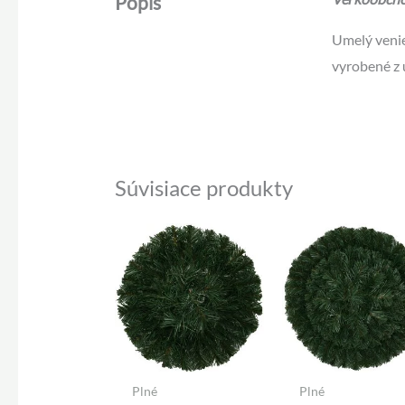
Popis
Umelý venie
vyrobené z 
Súvisiace produkty
Plné
Plné