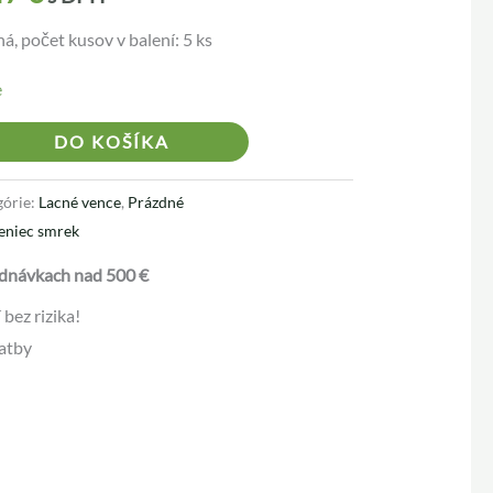
á, počet kusov v balení: 5 ks
e
Alternative:
DO KOŠÍKA
górie:
Lacné vence
,
Prázdné
eniec smrek
dnávkach nad 500 €
bez rizika!
atby