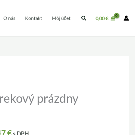
O nás
Kontakt
Môj účet
0,00
€
rekový prázdny
47
€
s DPH