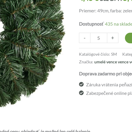
Priemer: 49cm, farba: zelen
Dostupnosť
435 na sklad
-
+
Katalógové číslo:
SM
Kate
Značka:
umelé vence vence v
Doprava zadarmo pri obje
Záruka vrátenia peňazí 
Zabezpečené online pl
né ceny, objednať je možné len celé balenie.