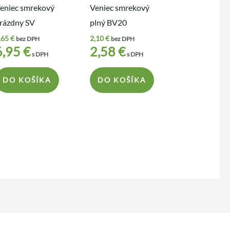
eniec smrekový
Veniec smrekový
rázdny SV
plný BV20
,65
€
2,10
€
bez DPH
bez DPH
6,95
€
2,58
€
s DPH
s DPH
DO KOŠÍKA
DO KOŠÍKA