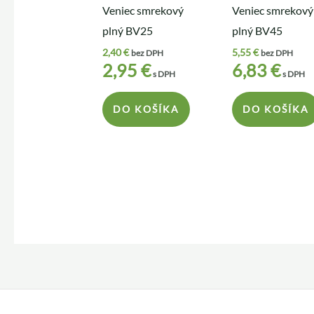
Veniec smrekový
Veniec smrekový
plný BV25
plný BV45
2,40
€
5,55
€
bez DPH
bez DPH
2,95
€
6,83
€
s DPH
s DPH
DO KOŠÍKA
DO KOŠÍKA