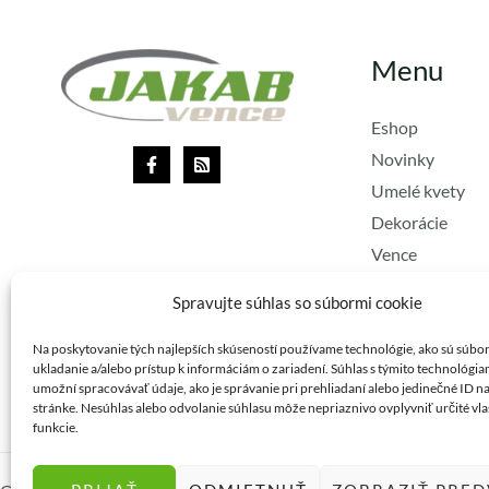
Menu
Eshop
Novinky
Umelé kvety
Dekorácie
Vence
Lacné vence
Spravujte súhlas so súbormi cookie
Stuhy
Vianoce
Na poskytovanie tých najlepších skúseností používame technológie, ako sú súbo
ukladanie a/alebo prístup k informáciám o zariadení. Súhlas s týmito technológi
umožní spracovávať údaje, ako je správanie pri prehliadaní alebo jedinečné ID na
stránke. Nesúhlas alebo odvolanie súhlasu môže nepriaznivo ovplyvniť určité vla
funkcie.