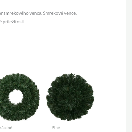
er smrekového venca. Smrekové vence,
príležitosti.
rázdné
Plné