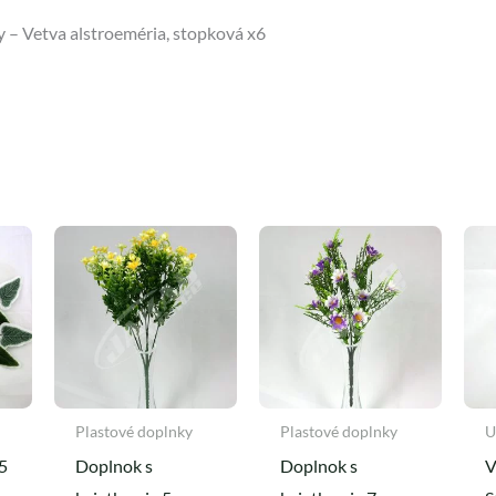
 – Vetva alstroeméria, stopková x6
Plastové doplnky
Plastové doplnky
U
5
Doplnok s
Doplnok s
V