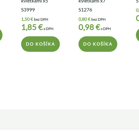
kvietkami x5
kvietkami x7
S
S3999
S1276
0
1,50
€
0,80
€
bez DPH
bez DPH
1,85
€
0,98
€
s DPH
s DPH
DO KOŠÍKA
DO KOŠÍKA