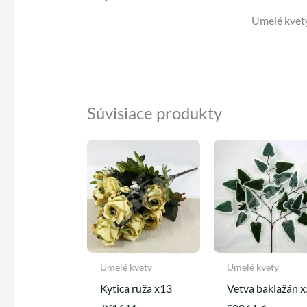
Umelé kvety
Súvisiace produkty
Umelé kvety
Umelé kvety
Kytica ruža x13
Vetva baklažán x