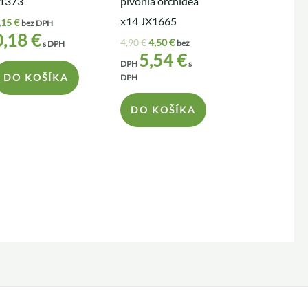
1373
pivónia orchidea
x14 JX1665
,15
€
bez DPH
0,18
€
4,90
€
4,50
€
bez
s DPH
5,54
€
DPH
s
DO KOŠÍKA
DPH
DO KOŠÍKA