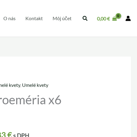
O nás
Kontakt
Môj účet
0,00
€
elé kvety
,
Umelé kvety
troeméria x6
83
€
s DPH