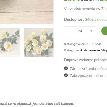
Vetva alstroeméria x6, 74c
Dostupnosť
360 na sklad
-
+
Katalógové číslo:
JXL998
Kategórie:
Alstroemérie
,
Sto
Doprava zadarmo pri obje
Záruka vrátenia peňazí 
Zabezpečené online pl
né ceny, objednať je možné len celé balenie.