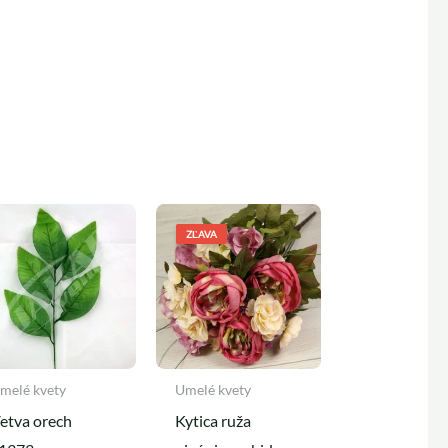
Pôvodná
Aktuálna
cena
cena
ZĽAVA
bola:
je:
4,90 €.
4,50 €.
melé kvety
Umelé kvety
etva orech
Kytica ruža