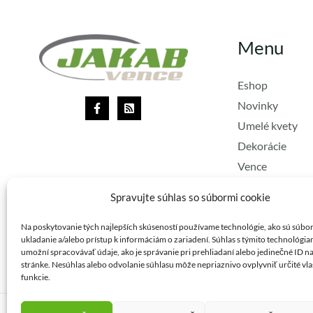
Menu
Eshop
Novinky
Umelé kvety
Dekorácie
Vence
Lacné vence
Spravujte súhlas so súbormi cookie
Stuhy
Vianoce
Na poskytovanie tých najlepších skúseností používame technológie, ako sú súbo
ukladanie a/alebo prístup k informáciám o zariadení. Súhlas s týmito technológi
umožní spracovávať údaje, ako je správanie pri prehliadaní alebo jedinečné ID na
stránke. Nesúhlas alebo odvolanie súhlasu môže nepriaznivo ovplyvniť určité vla
funkcie.