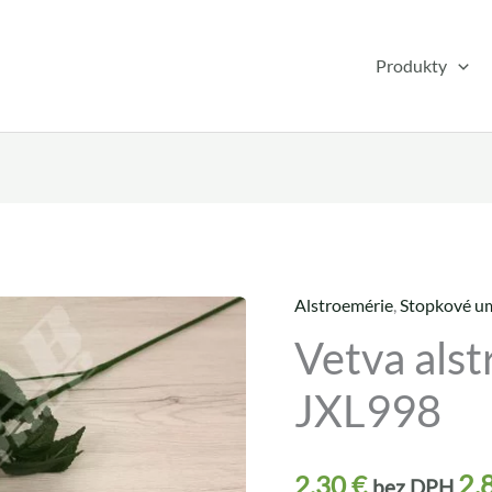
Produkty
Alstroemérie
,
Stopkové um
množstvo
Vetva als
Vetva
alstroeméria
JXL998
x6
JXL998
2,
2,30
€
bez DPH