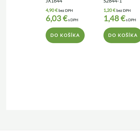
JX1644
S2844-1
4,90
€
1,20
€
bez DPH
bez DPH
6,03
€
1,48
€
s DPH
s DPH
DO KOŠÍKA
DO KOŠÍKA