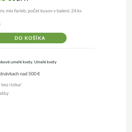
m, mix farieb, počet kusov v balení: 24 ks
e
Alternative:
DO KOŠÍKA
pkové umelé kvety
,
Umelé kvety
dnávkach nad 500 €
bez rizika!
atby