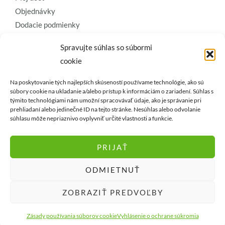
Objednávky
Dodacie podmienky
Obchodné podmienky
Spravujte súhlas so súbormi
Ochrana osobných údajov
cookie
Zásady používania súborov cookie
Na poskytovanie tých najlepších skúseností používame technológie, ako sú
Kontaktujte nás a požiadajte o
súbory cookie na ukladanie a/alebo prístup k informáciám o zariadení. Súhlas s
týmito technológiami nám umožní spracovávať údaje, ako je správanie pri
najkvalitnejšie umelé kvety a
prehliadaní alebo jedinečné ID na tejto stránke. Nesúhlas alebo odvolanie
dekorácie..
súhlasu môže nepriaznivo ovplyvniť určité vlastnosti a funkcie.
PRIJAŤ
ODMIETNUŤ
Copyright © vencejakab.sk 1994-2026
ZOBRAZIŤ PREDVOĽBY
Powered by vencejakab.sk
Zásady používania súborov cookie
Vyhlásenie o ochrane súkromia