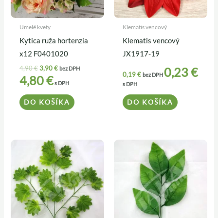
Umelé kvety
Klematis vencový
Kytica ruža hortenzia
Klematis vencový
x12 F0401020
JX1917-19
4,90
€
3,90
€
0,23
€
bez DPH
0,19
€
bez DPH
4,80
€
s DPH
s DPH
DO KOŠÍKA
DO KOŠÍKA