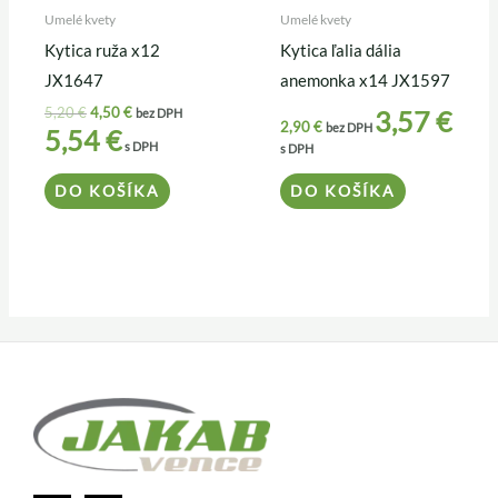
Umelé kvety
Umelé kvety
Kytica ruža x12
Kytica ľalia dália
JX1647
anemonka x14 JX1597
5,20
€
4,50
€
3,57
€
bez DPH
2,90
€
bez DPH
5,54
€
s DPH
s DPH
DO KOŠÍKA
DO KOŠÍKA