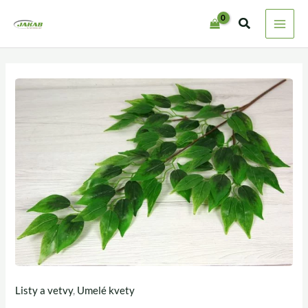
Preskočiť
na
obsah
Listy a vetvy
,
Umelé kvety
množstvo