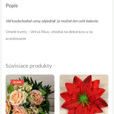
Popis
Veľkoobchodné ceny, objednať je možné len celé balenie.
Umelé kvety – Vetva fikus, vhodná na dekoráciu a na
aranžovanie
Súvisiace produkty
Pôvodná
Aktuálna
cena
cena
ZĽAVA
bola:
je:
4,90 €.
3,90 €.