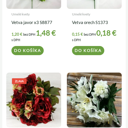
Umelé kvety
Umelé kvety
Vetva javor x3 S8877
Vetva orech S1373
1,48
€
0,18
€
1,20
€
0,15
€
bez DPH
bez DPH
s DPH
s DPH
DO KOŠÍKA
DO KOŠÍKA
Pôvodná
Aktuálna
cena
cena
ZĽAVA
bola:
je:
5,20 €.
4,50 €.