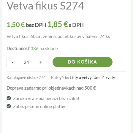
Vetva fikus S274
Vetva
fikus
S274
1,85
€
1,50
€
bez DPH
s DPH
Vetva fikus, 60cm, zelená, počet kusov v balení: 24 ks
Dostupnosť
336 na sklade
Alternativ
-
+
DO KOŠÍKA
Katalógové číslo:
S274
Kategórie:
Listy a vetvy
,
Umelé kvety
Doprava zadarmo pri objednávkach nad 500 €
Záruka vrátenia peňazí bez rizika!
Zabezpečené online platby