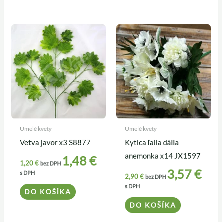
Umelé kvety
Umelé kvety
Vetva javor x3 S8877
Kytica ľalia dália
anemonka x14 JX1597
1,48
€
1,20
€
bez DPH
3,57
€
s DPH
2,90
€
bez DPH
s DPH
DO KOŠÍKA
DO KOŠÍKA