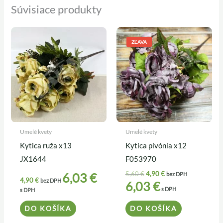
Súvisiace produkty
Pôvodná
Aktuálna
cena
cena
ZĽAVA
bola:
je:
5,60 €.
4,90 €.
Umelé kvety
Umelé kvety
Kytica ruža x13
Kytica pivónia x12
JX1644
F053970
5,60
€
4,90
€
6,03
€
bez DPH
4,90
€
bez DPH
6,03
€
s DPH
s DPH
DO KOŠÍKA
DO KOŠÍKA