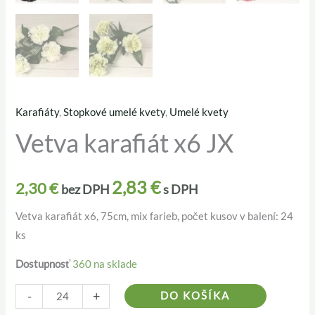
Karafiáty
,
Stopkové umelé kvety
,
Umelé kvety
množstvo
Vetva karafiát x6 JX
Vetva
karafiát
x6
2,83
€
2,30
€
bez DPH
s DPH
JX
Vetva karafiát x6, 75cm, mix farieb, počet kusov v balení: 24
ks
Dostupnosť
360 na sklade
Alternativ
-
+
DO KOŠÍKA