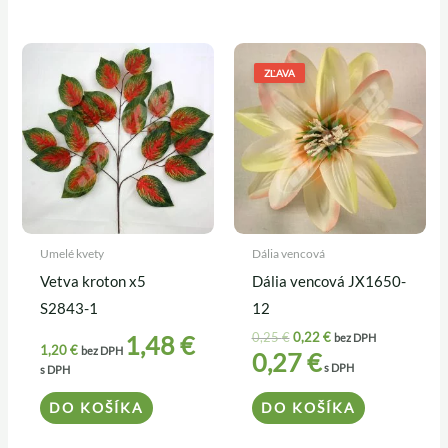
Pôvodná
Aktuálna
cena
cena
ZĽAVA
bola:
je:
0,25 €.
0,22 €.
Umelé kvety
Dália vencová
Vetva kroton x5
Dália vencová JX1650-
S2843-1
12
0,25
€
0,22
€
1,48
€
bez DPH
1,20
€
bez DPH
0,27
€
s DPH
s DPH
DO KOŠÍKA
DO KOŠÍKA