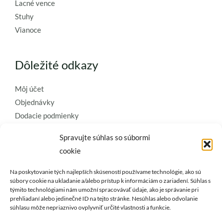
Lacné vence
Stuhy
Vianoce
Dôležité odkazy
Môj účet
Objednávky
Dodacie podmienky
Obchodné podmienky
Spravujte súhlas so súbormi
Ochrana osobných údajov
cookie
Zásady používania súborov cookie
Na poskytovanie tých najlepších skúseností používame technológie, ako sú
Kontaktujte nás a požiadajte o
súbory cookie na ukladanie a/alebo prístup k informáciám o zariadení. Súhlas s
týmito technológiami nám umožní spracovávať údaje, ako je správanie pri
najkvalitnejšie umelé kvety a
prehliadaní alebo jedinečné ID na tejto stránke. Nesúhlas alebo odvolanie
dekorácie..
súhlasu môže nepriaznivo ovplyvniť určité vlastnosti a funkcie.