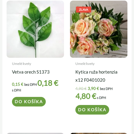
Pôvodná
Aktuálna
cena
cena
ZĽAVA
bola:
je:
4,90 €.
3,90 €.
Umelé kvety
Umelé kvety
Vetva orech S1373
Kytica ruža hortenzia
x12 F0401020
0,18
€
0,15
€
bez DPH
4,90
€
3,90
€
bez DPH
s DPH
4,80
€
s DPH
DO KOŠÍKA
DO KOŠÍKA