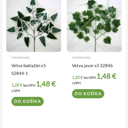
Umelé kvety
Umelé kvety
Vetva baklažán x5
Vetva javor x5 S2846
S2844-1
1,48
€
1,20
€
bez DPH
1,48
€
s DPH
1,20
€
bez DPH
s DPH
DO KOŠÍKA
DO KOŠÍKA