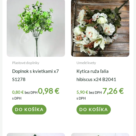
Plastové doplnky
Umelé kvety
Doplnok s kvietkami x7
Kytica ruža ľalia
S1278
hibiscus x24 B2041
0,98
€
7,26
€
0,80
€
5,90
€
bez DPH
bez DPH
s DPH
s DPH
DO KOŠÍKA
DO KOŠÍKA