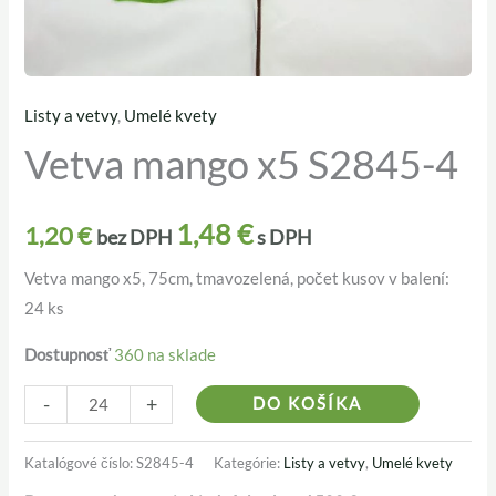
Listy a vetvy
,
Umelé kvety
množstvo
Vetva mango x5 S2845-4
Vetva
mango
x5
1,48
€
1,20
€
bez DPH
s DPH
S2845-
4
Vetva mango x5, 75cm, tmavozelená, počet kusov v balení:
24 ks
Dostupnosť
360 na sklade
Alternativ
-
+
DO KOŠÍKA
Katalógové číslo:
S2845-4
Kategórie:
Listy a vetvy
,
Umelé kvety