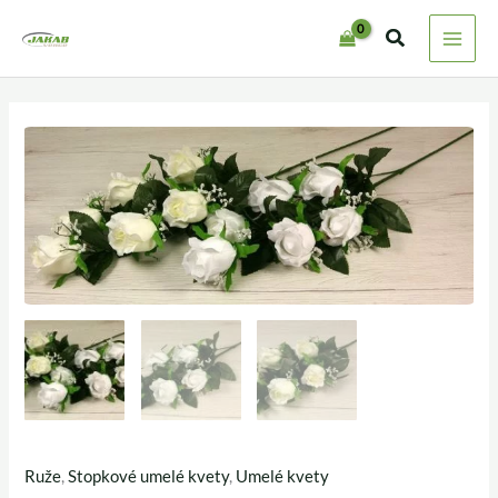
Preskočiť
na
obsah
Ruže
,
Stopkové umelé kvety
,
Umelé kvety
množstvo