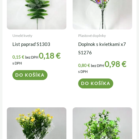
Umelé kvety
Plastové doplnky
List papraď S1303
Doplnok s kvietkami x7
S1276
0,18
€
0,15
€
bez DPH
0,98
€
s DPH
0,80
€
bez DPH
s DPH
DO KOŠÍKA
DO KOŠÍKA