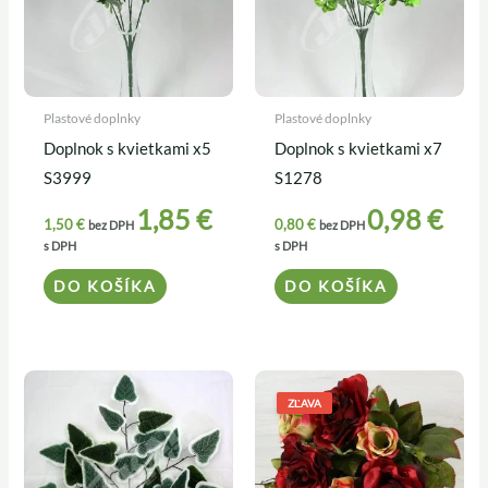
Plastové doplnky
Plastové doplnky
Doplnok s kvietkami x5
Doplnok s kvietkami x7
S3999
S1278
1,85
€
0,98
€
1,50
€
0,80
€
bez DPH
bez DPH
s DPH
s DPH
DO KOŠÍKA
DO KOŠÍKA
Pôvodná
Aktuálna
cena
cena
ZĽAVA
bola:
je:
5,20 €.
4,50 €.