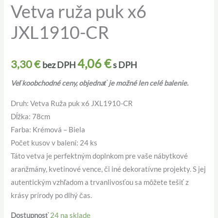
Vetva ruža puk x6
Vetva
ruža
JXL1910-CR
puk
x6
JXL1910-
4,06
€
3,30
€
bez DPH
s DPH
CR
Veľkoobchodné ceny, objednať je možné len celé balenie.
Druh: Vetva Ruža puk x6 JXL1910-CR
Dĺžka: 78cm
Farba: Krémová – Biela
Počet kusov v balení: 24 ks
Táto vetva je perfektným doplnkom pre vaše nábytkové
aranžmány, kvetinové vence, či iné dekoratívne projekty. S jej
autentickým vzhľadom a trvanlivosťou sa môžete tešiť z
krásy prírody po dlhý čas.
Dostupnosť
24 na sklade