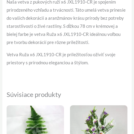
Naša vetva z pukových ruží x6 JXL1910-CR je spojením
prirodzeného vzhľadu a trvácnosti. Táto umelá vetva prinesie
do vašich dekorácií a aranžmánov krásu prírody bez potreby
starostlivosti o živé rastliny. S dĺžkou 78 cm v krémovej a
bielej farbe je vetva Ruža x6 JXL1910-CR ideálnou voľbou
pre tvorbu dekorácií pre rôzne príležitosti.
Vetva Ruža x6 JXL1910-CR je príležitosťou oživiť svoje
priestory s prírodnou eleganciou a štýlom.
Súvisiace produkty