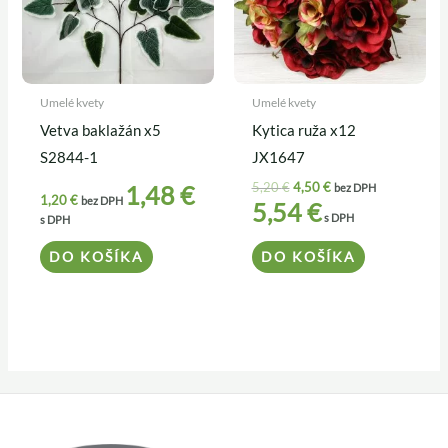
Umelé kvety
Umelé kvety
Vetva baklažán x5
Kytica ruža x12
S2844-1
JX1647
5,20
€
4,50
€
1,48
€
bez DPH
1,20
€
bez DPH
5,54
€
s DPH
s DPH
DO KOŠÍKA
DO KOŠÍKA