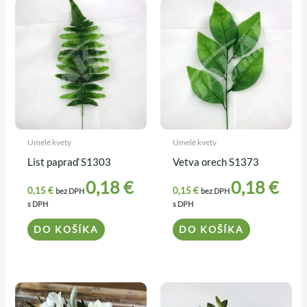
Umelé kvety
Umelé kvety
List papraď S1303
Vetva orech S1373
0,18
€
0,18
€
0,15
€
0,15
€
bez DPH
bez DPH
s DPH
s DPH
DO KOŠÍKA
DO KOŠÍKA