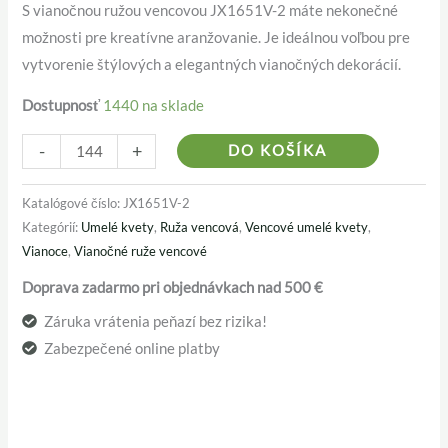
S vianočnou ružou vencovou JX1651V-2 máte nekonečné
možnosti pre kreatívne aranžovanie. Je ideálnou voľbou pre
vytvorenie štýlových a elegantných vianočných dekorácií.
Dostupnosť
1440 na sklade
Alternativ
-
+
DO KOŠÍKA
Katalógové číslo:
JX1651V-2
Kategórií:
Umelé kvety
,
Ruža vencová
,
Vencové umelé kvety
,
Vianoce
,
Vianočné ruže vencové
Doprava zadarmo pri objednávkach nad 500 €
Záruka vrátenia peňazí bez rizika!
Zabezpečené online platby