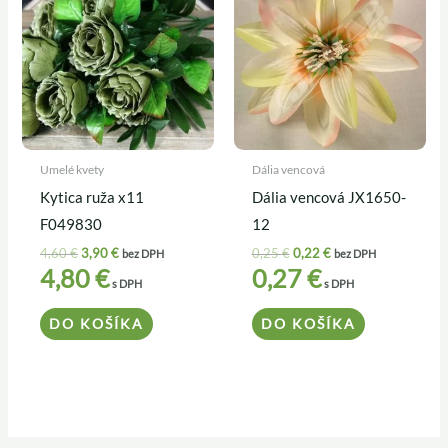
4,60 €.
3,90 €.
0,25 €.
0,22 €.
Umelé kvety
Dália vencová
Kytica ruža x11
Dália vencová JX1650-
F049830
12
4,60
€
3,90
€
0,25
€
0,22
€
bez DPH
bez DPH
4,80
€
0,27
€
s DPH
s DPH
DO KOŠÍKA
DO KOŠÍKA