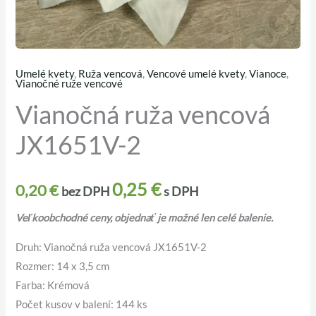
Umelé kvety
,
Ruža vencová
,
Vencové umelé kvety
,
Vianoce
,
množstvo
Vianočné ruže vencové
Vianočná
Vianočná ruža vencová
ruža
JX1651V-2
vencová
JX1651V-
2
0,25
€
0,20
€
bez DPH
s DPH
Veľkoobchodné ceny, objednať je možné len celé balenie.
Druh: Vianočná ruža vencová JX1651V-2
Rozmer: 14 x 3,5 cm
Farba: Krémová
Počet kusov v balení: 144 ks