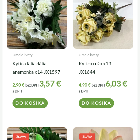
Umelé kvety
Umelé kvety
Kytica ľalia dália
Kytica ruža x13
anemonka x14 JX1597
JX1644
3,57
€
6,03
€
2,90
€
4,90
€
bez DPH
bez DPH
s DPH
s DPH
DO KOŠÍKA
DO KOŠÍKA
Pôvodná
Aktuálna
Pôvodná
Aktuálna
cena
cena
cena
cena
ZĽAVA
ZĽAVA
bola:
je:
bola:
je: