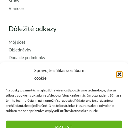
Stuhy
Vianoce
Dôležité odkazy
Môj účet
Objednávky
Dodacie podmienky
Obchodné podmienky
Spravujte súhlas so súbormi
Ochrana osobných údajov
cookie
Zásady používania súborov cookie
Na poskytovanie tých najlepších skúseností používame technológie, ako sú
Kontaktujte nás a požiadajte o
súbory cookie na ukladanie a/alebo prístup k informáciám o zariadení. Súhlas s
týmito technológiami nám umožní spracovávať údaje, ako je správanie pri
najkvalitnejšie umelé kvety a
prehliadaní alebo jedinečné ID na tejto stránke. Nesúhlas alebo odvolanie
dekorácie..
súhlasu môže nepriaznivo ovplyvniť určité vlastnosti a funkcie.
PRIJAŤ