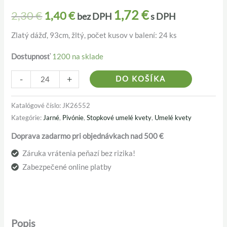
JK26552
bola:
je:
1,72
€
2,30
€
1,40
€
bez DPH
s DPH
2,30 €.
1,40 €.
Zlatý dážď, 93cm, žltý, počet kusov v balení: 24 ks
Dostupnosť
1200 na sklade
Alternativ
-
+
DO KOŠÍKA
Katalógové číslo:
JK26552
Kategórie:
Jarné
,
Pivónie
,
Stopkové umelé kvety
,
Umelé kvety
Doprava zadarmo pri objednávkach nad 500 €
Záruka vrátenia peňazí bez rizika!
Zabezpečené online platby
Popis