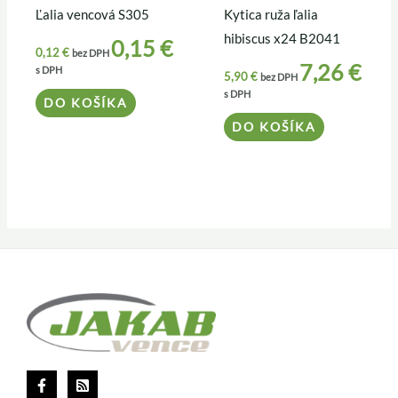
Ľalia vencová S305
Kytica ruža ľalia
hibiscus x24 B2041
0,15
€
0,12
€
bez DPH
7,26
€
s DPH
5,90
€
bez DPH
s DPH
DO KOŠÍKA
DO KOŠÍKA