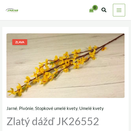
Preskočiť
na
obsah
ZĽAVA
Jarné
,
Pivónie
,
Stopkové umelé kvety
,
Umelé kvety
množstvo
Pôvodná
Aktuálna
Zlatý dážď JK26552
Zlatý
cena
cena
dážď