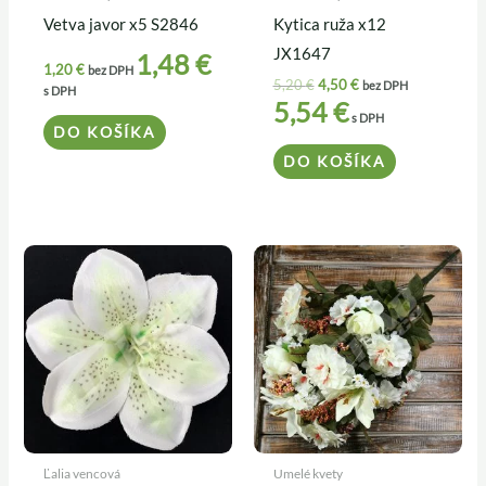
Vetva javor x5 S2846
Kytica ruža x12
JX1647
1,48
€
1,20
€
bez DPH
5,20
€
4,50
€
bez DPH
s DPH
5,54
€
s DPH
DO KOŠÍKA
DO KOŠÍKA
Ľalia vencová
Umelé kvety