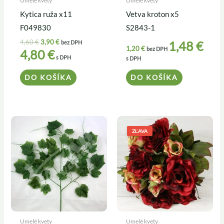
Umelé kvety
Umelé kvety
Kytica ruža x11
Vetva kroton x5
F049830
S2843-1
4,60
€
3,90
€
1,48
€
bez DPH
1,20
€
bez DPH
4,80
€
s DPH
s DPH
DO KOŠÍKA
DO KOŠÍKA
Pôvodná
Aktuálna
cena
cena
ZĽAVA
bola:
je:
5,20 €.
4,50 €.
Umelé kvety
Umelé kvety