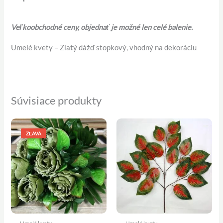
Veľkoobchodné ceny, objednať je možné len celé balenie.
Umelé kvety – Zlatý dážď stopkový, vhodný na dekoráciu
Súvisiace produkty
Pôvodná
Aktuálna
cena
cena
ZĽAVA
bola:
je:
4,60 €.
3,90 €.