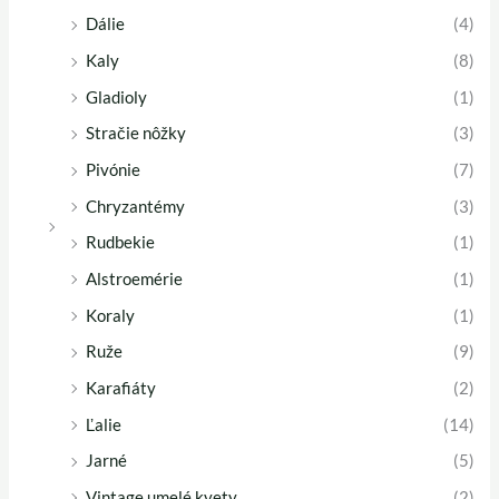
Dálie
(4)
Kaly
(8)
Gladioly
(1)
Stračie nôžky
(3)
Pivónie
(7)
Chryzantémy
(3)
Rudbekie
(1)
Alstroemérie
(1)
Koraly
(1)
Ruže
(9)
Karafiáty
(2)
Ľalie
(14)
Jarné
(5)
Vintage umelé kvety
(2)