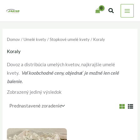
Preskočiť
na
obsah
Domov
/
Umelé kvety
/
Stopkové umelé kvety
/ Koraly
Koraly
Dovoz a distribúcia umelých kvetov, najkrajšie umelé
kvety.
Veľkoobchodné ceny, objednať je možné len celé
balenie.
Zobrazený jediný výsledok