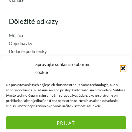
Vianoce
Dôležité odkazy
Môj účet
Objednávky
Dodacie podmienky
Obchodné podmienky
Spravujte súhlas so súbormi
Ochrana osobných údajov
cookie
Zásady používania súborov cookie
Na poskytovanie tých najlepších skúseností používame technológie, ako sú
Kontaktujte nás a požiadajte o
súbory cookie na ukladanie a/alebo prístup k informáciám o zariadení. Súhlas s
týmito technológiami nám umožní spracovávať údaje, ako je správanie pri
najkvalitnejšie umelé kvety a
prehliadaní alebo jedinečné ID na tejto stránke. Nesúhlas alebo odvolanie
dekorácie..
súhlasu môže nepriaznivo ovplyvniť určité vlastnosti a funkcie.
PRIJAŤ