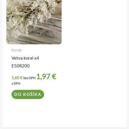
Koraly
Vetva koral x4
E508200
1,97
€
1,60
€
bez DPH
s DPH
DO KOŠÍKA