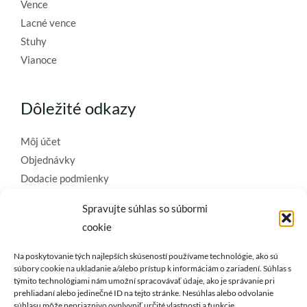
Vence
Lacné vence
Stuhy
Vianoce
Dôležité odkazy
Môj účet
Objednávky
Dodacie podmienky
Obchodné podmienky
Spravujte súhlas so súbormi
Ochrana osobných údajov
cookie
Zásady používania súborov cookie
Na poskytovanie tých najlepších skúseností používame technológie, ako sú
Kontaktujte nás a požiadajte o
súbory cookie na ukladanie a/alebo prístup k informáciám o zariadení. Súhlas s
týmito technológiami nám umožní spracovávať údaje, ako je správanie pri
najkvalitnejšie umelé kvety a
prehliadaní alebo jedinečné ID na tejto stránke. Nesúhlas alebo odvolanie
súhlasu môže nepriaznivo ovplyvniť určité vlastnosti a funkcie.