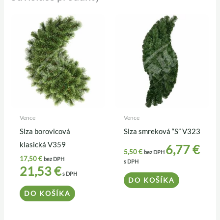
Vence
Vence
Slza borovicová
Slza smreková “S” V323
klasická V359
6,77
€
5,50
€
bez DPH
17,50
€
bez DPH
s DPH
21,53
€
s DPH
DO KOŠÍKA
DO KOŠÍKA