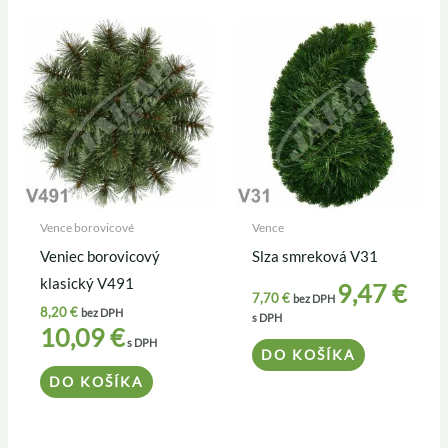
Vence borovicové
Vence
Veniec borovicový
Slza smreková V31
klasický V491
9,47
€
7,70
€
bez DPH
8,20
€
bez DPH
s DPH
10,09
€
s DPH
DO KOŠÍKA
DO KOŠÍKA