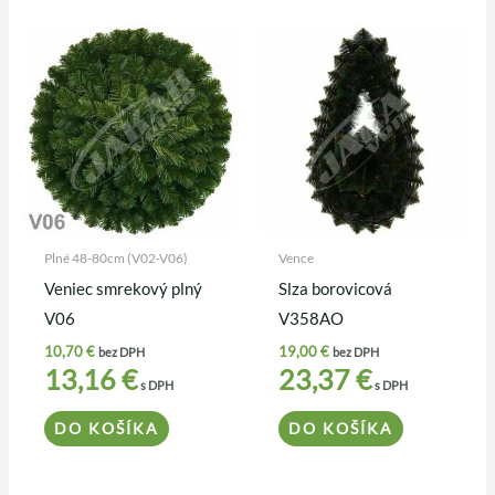
Plné 48-80cm (V02-V06)
Vence
Veniec smrekový plný
Slza borovicová
V06
V358AO
10,70
€
19,00
€
bez DPH
bez DPH
13,16
€
23,37
€
s DPH
s DPH
DO KOŠÍKA
DO KOŠÍKA