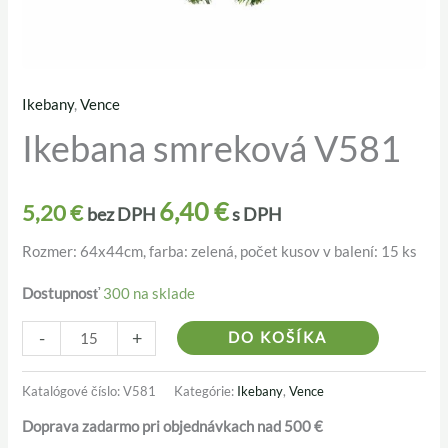
Ikebany
,
Vence
množstvo
Ikebana smreková V581
Ikebana
smreková
V581
6,40
€
5,20
€
bez DPH
s DPH
Rozmer: 64x44cm, farba: zelená, počet kusov v balení: 15 ks
Dostupnosť
300 na sklade
Alternativ
-
+
DO KOŠÍKA
Katalógové číslo:
V581
Kategórie:
Ikebany
,
Vence
Doprava zadarmo pri objednávkach nad 500 €