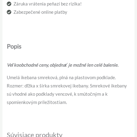
Záruka vrátenia peňazí bez rizika!
Zabezpečené online platby
Popis
Veľkoobchodné ceny, objednať je možné len celé balenie.
Umelá ikebana smreková, plná na plastovom podklade.
Rozmer: dľžka x šírka smrekovej ikebany. Smrekové ikebany
sú vhodné ako podklady vencové, k smútočným a k
spomienkovým príležitostiam.
Súvisiace produkty